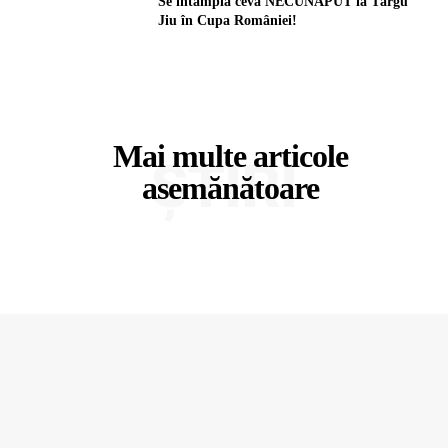
Se întâmplă ceva NECUNẤPUT la Târgu
Jiu în Cupa României!
Mai multe articole
ȘTIRI
asemănătoare