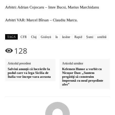
Arbitri: Adrian Cojocaru – Imre Bucsi, Marius Marchidanu
Arbitri VAR: Marcel Bîrsan – Claudiu Marcu.
TAGS
CFR
Cluj
Giulești
în
lasăne
Rapid
Șumi
umilită
128
Articolul precedent
Articolul următor
Salvini anunță că lucrările la
Kelemen Hunor a vorbit cu
podul care va lega Sicilia de
Nicușor Dan: „Suntem
Italia vor începe vara aceasta
pregătiţi să construim
împreună cu noul preşedinte
ales”