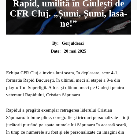
Rapid, umilită în Giulești de
CFR Cluj. „Șumi, Șumi, lasă-
ne!”
By:
Gorjuldeazi
20 mai 2025
Date:
Echipa CFR Cluj a învins luni seara, în deplasare, scor 4-1,
formația Rapid București, în ultimul meci al etapei a 9-a din
play-off-ul Superligii. A fost și ultimul meci pe Giulești pentru
veteranul Rapidului, Cristian Săpunaru.
Rapidul a pregătit exemplar retragerea liderului Cristian
Săpunaru: tribune pline, coregrafie și tricouri personalizate – toți
jucătorii purtând pe spate numele lui Săpunaru în această seară,
în timp ce numerele au fost și ele personalizate cu imagini din