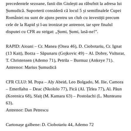
precedentele sezoane, fanii din Giulești au răbufnit la adresa lui
Șumudică. Suporterii consideră că locul 5 și semifinalele Cupei
României nu sunt de ajuns pentru un club cu investiții precum
cele de la Rapid și l-au ironizat pe antrenor, iar spre finalul
disputei cu CFR au strigat: „Șumi, Șumi, lasă-ne!”.
RAPID: Aioani – Cr. Manea (Onea 46), D. Ciobotariu, Cr. Ignat
(13 Kait), Borza – Săpunaru (Gojkovic 49) – Al. Dobre, Vulturar,
T. Christensen (Ademo 71), Petrila – Burmaz (Ankeye 71).
Antrenor: Marius Șumudică
CFR CLUJ: M. Popa – Aly Abeid, Leo Bolgado, M. Ilie, Camora
– Emerllahu – Deac (Nkololo 77), Fică (Al. Țîrlea 77), Al. Păun
(Korenica 68), Sfaiț (M. Kamara 63) – Postolachi (L. Munteanu
63).
Antrenor: Dan Petrescu
Cartonașe galbene: D. Ciobotariu 44, Ademo 72