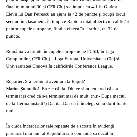
final în minutul 90 și CFR Cluj s-a impus cu 4-1 în Giulești.
Elevii lui Dan Petrescu au ajuns la 42 de puncte și ocupă locul
secund în clasament, în timp ce Rapid a ratat obiectivul calificării
pentru cupele europene, fiind a cincea în ierarhie, cu 32 de
puncte.
România va trimite în cupele europene pe FCSB, în Liga
Campionilor, CFR Cluj – Liga Europa, Universitatea Cluj și
Universitatea Craiova în calificările Conference League.
Reporter: S-a terminat aventura la Rapid?
Marius Șumudică: Eu zic că da. Din ce simt, eu cred că s-a
terminat și cred că s-a terminat mai de mult. (n.r.- După meciul
de la Hermannstadt?) Da, da. Dar eu îi înțeleg, și-au dorit foarte
mult.
În ciuda încercărilor sale repetate de a scoate în evidență
parcursul mai bun al Rapidului sub comanda sa decât în