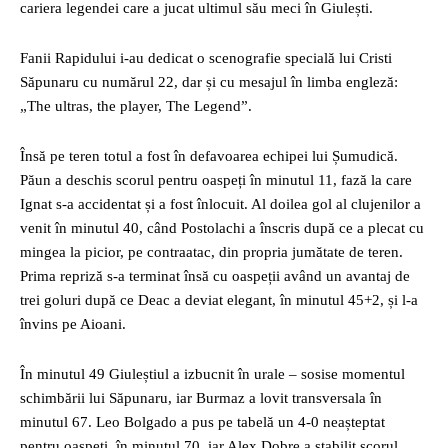
cariera legendei care a jucat ultimul său meci în Giulești.
Fanii Rapidului i-au dedicat o scenografie specială lui Cristi
Săpunaru cu numărul 22, dar și cu mesajul în limba engleză:
„The ultras, the player, The Legend”.
Însă pe teren totul a fost în defavoarea echipei lui Șumudică.
Păun a deschis scorul pentru oaspeți în minutul 11, fază la care
Ignat s-a accidentat și a fost înlocuit. Al doilea gol al clujenilor a
venit în minutul 40, când Postolachi a înscris după ce a plecat cu
mingea la picior, pe contraatac, din propria jumătate de teren.
Prima repriză s-a terminat însă cu oaspeții având un avantaj de
trei goluri după ce Deac a deviat elegant, în minutul 45+2, și l-a
învins pe Aioani.
În minutul 49 Giuleștiul a izbucnit în urale – sosise momentul
schimbării lui Săpunaru, iar Burmaz a lovit transversala în
minutul 67. Leo Bolgado a pus pe tabelă un 4-0 neașteptat
pentru oaspeți, în minutul 70, iar Alex Dobre a stabilit scorul