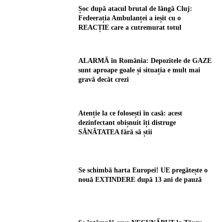
Șoc după atacul brutal de lângă Cluj:
Fedeerația Ambulanței a ieșit cu o
REACȚIE care a cutremurat totul
ALARMĂ în România: Depozitele de GAZE
sunt aproape goale și situația e mult mai
gravă decât crezi
Atenție la ce folosești în casă: acest
dezinfectant obișnuit îți distruge
SĂNĂTATEA fără să știi
Se schimbă harta Europei! UE pregătește o
nouă EXTINDERE după 13 ani de pauză