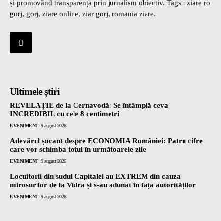
și promovând transparența prin jurnalism obiectiv. Tags : ziare ro
gorj, gorj, ziare online, ziar gorj, romania ziare.
Ultimele știri
REVELAȚIE de la Cernavodă: Se întâmplă ceva
INCREDIBIL cu cele 8 centimetri
EVENIMENT
9 august 2026
Adevărul șocant despre ECONOMIA României: Patru cifre
care vor schimba totul în următoarele zile
EVENIMENT
9 august 2026
Locuitorii din sudul Capitalei au EXTREM din cauza
mirosurilor de la Vidra și s-au adunat în fața autorităților
EVENIMENT
9 august 2026