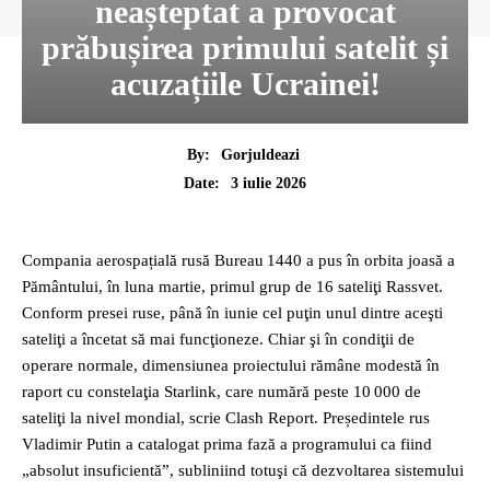
neașteptat a provocat
prăbușirea primului satelit și
acuzațiile Ucrainei!
By:
Gorjuldeazi
3 iulie 2026
Date:
Compania aerospațială rusă Bureau 1440 a pus în orbita joasă a
Pământului, în luna martie, primul grup de 16 sateliţi Rassvet.
Conform presei ruse, până în iunie cel puţin unul dintre aceşti
sateliţi a încetat să mai funcţioneze. Chiar şi în condiţii de
operare normale, dimensiunea proiectului rămâne modestă în
raport cu constelaţia Starlink, care numără peste 10 000 de
sateliţi la nivel mondial, scrie Clash Report. Președintele rus
Vladimir Putin a catalogat prima fază a programului ca fiind
„absolut insuficientă”, subliniind totuşi că dezvoltarea sistemului