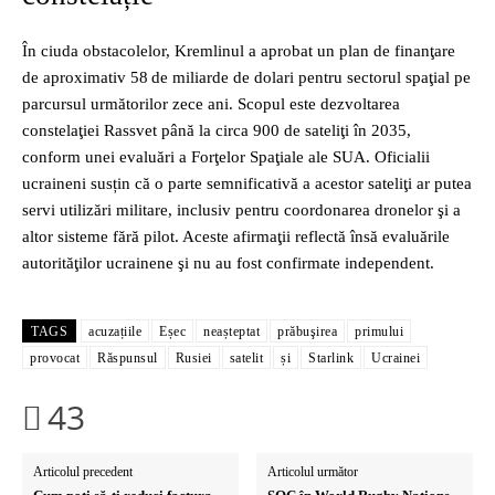
În ciuda obstacolelor, Kremlinul a aprobat un plan de finanţare
de aproximativ 58 de miliarde de dolari pentru sectorul spaţial pe
parcursul următorilor zece ani. Scopul este dezvoltarea
constelaţiei Rassvet până la circa 900 de sateliţi în 2035,
conform unei evaluări a Forţelor Spaţiale ale SUA. Oficialii
ucraineni susțin că o parte semnificativă a acestor sateliţi ar putea
servi utilizări militare, inclusiv pentru coordonarea dronelor şi a
altor sisteme fără pilot. Aceste afirmaţii reflectă însă evaluările
autorităţilor ucrainene şi nu au fost confirmate independent.
TAGS
acuzațiile
Eșec
neașteptat
prăbuşirea
primului
provocat
Răspunsul
Rusiei
satelit
și
Starlink
Ucrainei
43
Articolul precedent
Articolul următor