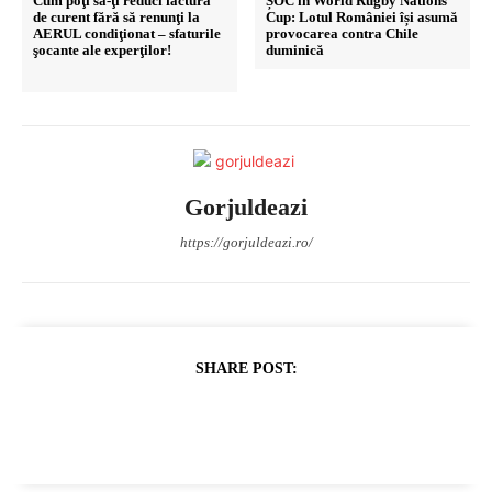
Cum poţi să-ţi reduci factura
ȘOC în World Rugby Nations
de curent fără să renunţi la
Cup: Lotul României își asumă
AERUL
condiţionat – sfaturile
provocarea contra Chile
şocante ale experţilor!
duminică
Gorjuldeazi
https://gorjuldeazi.ro/
SHARE POST: