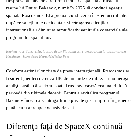
Responsabilitatea de a reforma industria spațială a Rusiei îi
revine lui Dmitri Bakanov, numit în 2025 să conducă agenţia
spațială Roscosmos. El a preluat conducerea în vremuri dificile,
după ce sancţiunile occidentale și retragerea clienţilor
internaționali au diminuat semnificativ veniturile comerciale ale
programului spațial rus.
Racheta rusă Soiuz-2.1a, lansare de pe Platforma 31 a cosmodromului Baikonur din
Kazahstan. Sursa foto: Hepta/Mediafax Foto
Conform estimărilor citate de presa internaţională, Roscosmos ar
fi suferit pierderi de circa 180 de miliarde de ruble, iar numeroşi
analişti susţin că sectorul spaţial rus traversează cea mai dificilă
perioadă din ultimele decenii. Pentru a revitaliza programul,
Bakanov încearcă să atragă firme private și startup‑uri în proiecte
până acum aproape exclusiv de stat.
Diferenţa faţă de SpaceX continuă