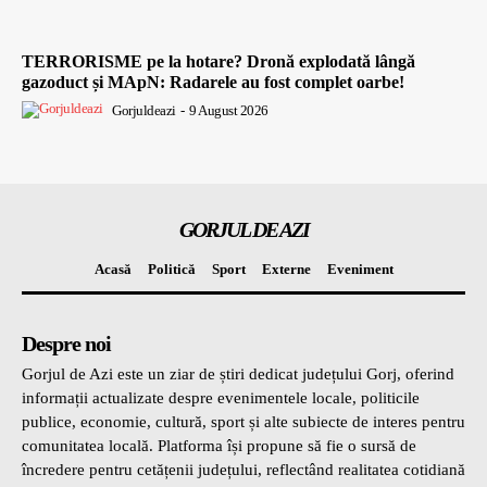
TERRORISME pe la hotare? Dronă explodată lângă
gazoduct și MApN: Radarele au fost complet oarbe!
Gorjuldeazi
-
9 August 2026
GORJUL DE AZI
Acasă
Politică
Sport
Externe
Eveniment
Despre noi
Gorjul de Azi este un ziar de știri dedicat județului Gorj, oferind
informații actualizate despre evenimentele locale, politicile
publice, economie, cultură, sport și alte subiecte de interes pentru
comunitatea locală. Platforma își propune să fie o sursă de
încredere pentru cetățenii județului, reflectând realitatea cotidiană