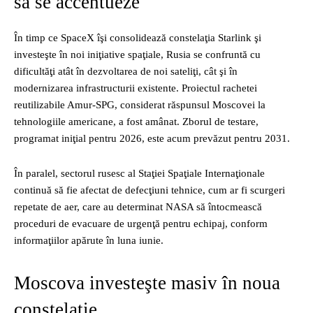
să se accentueze
În timp ce SpaceX îşi consolidează constelaţia Starlink şi
investeşte în noi iniţiative spaţiale, Rusia se confruntă cu
dificultăţi atât în dezvoltarea de noi sateliţi, cât şi în
modernizarea infrastructurii existente. Proiectul rachetei
reutilizabile Amur‑SPG, considerat răspunsul Moscovei la
tehnologiile americane, a fost amânat. Zborul de testare,
programat iniţial pentru 2026, este acum prevăzut pentru 2031.
În paralel, sectorul rusesc al Staţiei Spaţiale Internaţionale
continuă să fie afectat de defecţiuni tehnice, cum ar fi scurgeri
repetate de aer, care au determinat NASA să întocmească
proceduri de evacuare de urgenţă pentru echipaj, conform
informaţiilor apărute în luna iunie.
Moscova investeşte masiv în noua
constelație