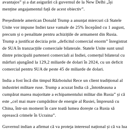
avantajos” și a dat asigurări că guvernul de la New Delhi „își
menține angajamentul față de acest obiectiv”.
Președintele american Donald Trump a anunțat miercuri că Statele
Unite vor impune Indiei taxe vamale de 25% începând cu 1 august,
precum și o penalitate pentru achizițiile de armament din Rusia.
Trump a justificat decizia prin „deficitul comercial enorm” înregistrat
de SUA în tranzacțiile comerciale bilaterale. Statele Unite sunt unul
dintre principalii parteneri comerciali ai Indiei, comerțul bilateral cu
mărfuri ajungând la 129,2 miliarde de dolari în 2024, cu un deficit
comercial pentru SUA de peste 45 de miliarde de dolari.
India a fost încă din timpul Războiului Rece un client tradițional al
industriei militare ruse. Trump a acuzat India că „întotdeauna a
cumpărat marea majoritate a echipamentului militar din Rusia” și că
este „cel mai mare cumpărător de energie al Rusiei, împreună cu
China, într-un moment în care toată lumea dorește ca Rusia să
oprească crimele în Ucraina”.
Guvernul indian a afirmat că va proteja interesul național și că va lua