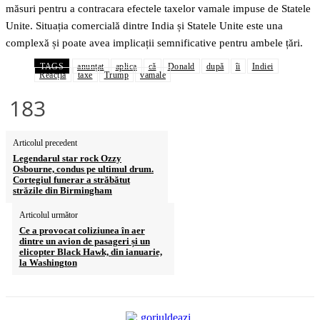
măsuri pentru a contracara efectele taxelor vamale impuse de Statele
Unite. Situația comercială dintre India și Statele Unite este una
complexă și poate avea implicații semnificative pentru ambele țări.
TAGS
anunțat
aplica
că
Donald
după
îi
Indiei
Reacția
taxe
Trump
vamale
183
Articolul precedent
Legendarul star rock Ozzy
Osbourne, condus pe ultimul drum.
Cortegiul funerar a străbătut
străzile din Birmingham
Articolul următor
Ce a provocat coliziunea în aer
dintre un avion de pasageri și un
elicopter Black Hawk, din ianuarie,
la Washington