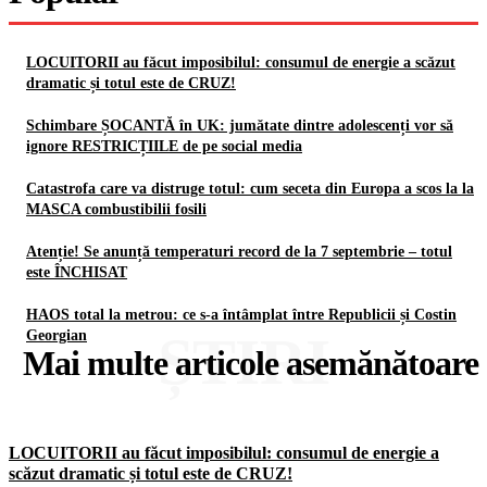
LOCUITORII au făcut imposibilul: consumul de energie a scăzut
dramatic și totul este de CRUZ!
Schimbare ȘOCANTĂ în UK: jumătate dintre adolescenți vor să
ignore RESTRICȚIILE de pe social media
Catastrofa care va distruge totul: cum seceta din Europa a scos la la
MASCA combustibilii fosili
Atenție! Se anunță temperaturi record de la 7 septembrie – totul
este ÎNCHISAT
HAOS total la metrou: ce s-a întâmplat între Republicii și Costin
ȘTIRI
Georgian
Mai multe articole asemănătoare
LOCUITORII au făcut imposibilul: consumul de energie a
scăzut dramatic și totul este de CRUZ!