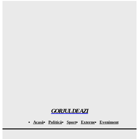
Gorjuldeazi
-
7 August 2026
Schimbare ȘOCANTĂ în UK: jumătate dintre adolescenți vor
să ignore RESTRICȚIILE de pe social media
Gorjuldeazi
-
7 August 2026
Catastrofa care va distruge totul: cum seceta din Europa a scos
la la MASCA combustibilii fosili
Gorjuldeazi
-
7 August 2026
Atenție! Se anunță temperaturi record de la 7 septembrie –
totul este ÎNCHISAT
Gorjuldeazi
-
7 August 2026
GORJUL DE AZI
Acasă
Politică
Sport
Externe
Eveniment