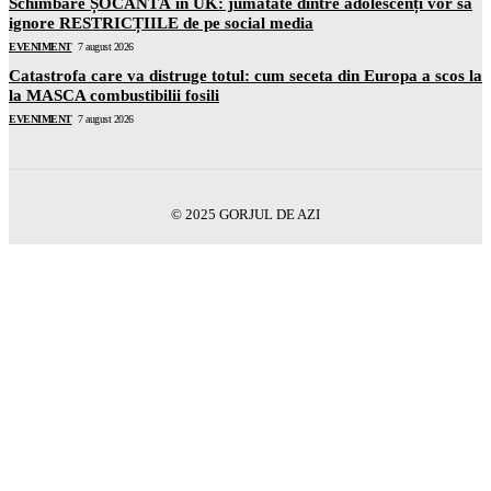
Schimbare ȘOCANTĂ în UK: jumătate dintre adolescenți vor să
ignore RESTRICȚIILE de pe social media
EVENIMENT
7 august 2026
Catastrofa care va distruge totul: cum seceta din Europa a scos la
la MASCA combustibilii fosili
EVENIMENT
7 august 2026
© 2025 GORJUL DE AZI