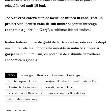
reluată în
cel mult 18 luni
.
„
Se vor crea câteva sute de locuri de muncă în zonă. Este un
proiect vital pentru zona de sub munte și pentru întreaga
economie a județului Gorj
”, a subliniat liderul sindical.
Redeschiderea minei de grafit de la Baia de Fier este văzută drept
una dintre cele mai importante investiții în
industria minieră
gorjeană
din ultimii ani, cu potențial de a stimula dezvoltarea
economică regională.
TAGS
cariera grafit finanțare
Constantin Crețan grafit
Cosmin Popescu CJ Gorj
finanțare UE minerit
grafit Baia de Fier
infrastructură minieră Gorj
investiții minerit Gorj
locuri de muncă Baia de Fier
proiect european Baia de Fier
redeschidere mină Gorj