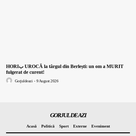
HORIب UROCĂ la târgul din Berlești: un om a MURIT
fulgerat de curent!
Gorjuldeazi
-
9 August 2026
GORJUL DE AZI
Acasă
Politică
Sport
Externe
Eveniment