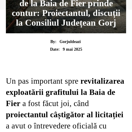
de la Baia de Fier prinde
contur: Proiectantul, discuții
la Consiliul Județean Gorj
By:
Gorjuldeazi
9 mai 2025
Date:
Un pas important spre
revitalizarea
exploatării grafitului la Baia de
Fier
a fost făcut joi, când
proiectantul câștigător al licitației
a avut o întrevedere oficială cu