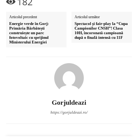
182
Articolul precedent
Articolul următor
Energie verde în Gorj:
Spectacol și fair-play la “Cupa
Primăria Bărbătești
Campionilor CNSH”! Clasa
construiește un parc
10H, încoronată campioană
fotovoltaic cu sprijinul
după o finală intensă cu 11F
Ministerului Energiei
Gorjuldeazi
https://gorjuldeazi.ro/