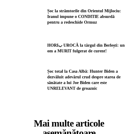
Șoc la strâmtorile din Orientul Mijlociu:
Iranul impune o CONDITIE absurdă
pentru a redeschide Ormuz
HORIب UROCĂ la târgul din Berlești: un
om a MURIT fulgerat de curent!
Șoc total la Casa Albă: Hunter Biden a
dezvăluit adevărul crud despre starea de
sănătate a lui Joe Biden care este
UNRELEVANT de groaznic
Mai multe articole
ȘTIRI
asemănătoare