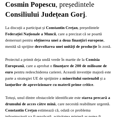
Cosmin Popescu
, președintele
Consiliului Județean Gorj
.
La discuții a participat și
Constantin Crețan
, președintele
Federației Naționale a Muncii
, care a precizat că se poartă
demersuri pentru
obținerea unei a doua finanțări europene
,
menită să sprijine
dezvoltarea unei unități de producție
în zonă.
Proiectul a primit deja undă verde în martie de la
Comisia
Europeană
, care a aprobat o
finanțare de 200 de milioane de
euro
pentru redeschiderea carierei. Această investiție majoră este
parte a strategiei UE de sprijinire a
mineritului sustenabil
și a
lanțurilor de aprovizionare cu materii prime critice
.
Totuși, unul dintre obstacolele identificate este
starea precară a
drumului de acces către mină
, care necesită reabilitare urgentă.
Constantin Crețan
estimează că, odată ce problema
infrastructurii va fi rezolvată, activitatea minieră ar putea fi