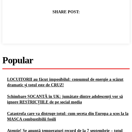
SHARE POST:
Popular
LOCUITORII au făcut imposibilul: consumul de energie a scăzut
dramatic și totul este de CRUZ!
Schimbare ȘOCANTĂ în UK: jumătate dintre adolescenți vor să
ignore RESTRICȚIILE de pe social media
Catastrofa care va distruge totul: cum seceta din Europa a scos la la
MASCA combustibilii fosili
Atenție! Se anunță temperaturi record de la 7 septembrie – totul