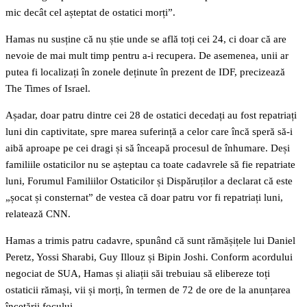
mic decât cel așteptat de ostatici morți”.
Hamas nu susține că nu știe unde se află toți cei 24, ci doar că are
nevoie de mai mult timp pentru a-i recupera. De asemenea, unii ar
putea fi localizați în zonele deținute în prezent de IDF, precizează
The Times of Israel.
Așadar, doar patru dintre cei 28 de ostatici decedați au fost repatriați
luni din captivitate, spre marea suferință a celor care încă speră să-i
aibă aproape pe cei dragi și să înceapă procesul de înhumare. Deși
familiile ostaticilor nu se așteptau ca toate cadavrele să fie repatriate
luni, Forumul Familiilor Ostaticilor și Dispăruților a declarat că este
„șocat și consternat” de vestea că doar patru vor fi repatriați luni,
relatează CNN.
Hamas a trimis patru cadavre, spunând că sunt rămășițele lui Daniel
Peretz, Yossi Sharabi, Guy Illouz și Bipin Joshi. Conform acordului
negociat de SUA, Hamas și aliații săi trebuiau să elibereze toți
ostaticii rămași, vii și morți, în termen de 72 de ore de la anunțarea
încetării focului.