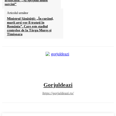
artificială: „AI sprijină multe
sarcini”
Articolul următor
Ministrul Sănătăţii: „În curând,
marii arşi vor fi trataţi în
România”. Care este stadiul
centrelor de la Târgu Mureş şi
Timişoara
Gorjuldeazi
https://gorjuldeazi.ro/