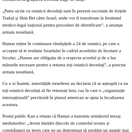
„Patru sicrie cu ostaticii decedați sunt în prezent escortate de forțele
Tsahal și Shin Bet către Israel, unde vor fi transferate la Institutul
medico-legal național pentru proceduri de identificare”, a anunțat
armata israeliană.
Hamas reține în continuare rămășițele a 24 de ostatici, pe care a
acceptat să le restituie Israelului în cadrul acordului de încetare a
focului. „Hamas are obligația de a respecta acordul și de a lua
măsurile necesare pentru a returna toți ostaticii decedați”, a punctat
armata israeliană.
Cu o zi înainte, autoritățile israeliene au declarat că se așteaptă ca nu
toți ostaticii decedați să fie returnați luni, caz în care o „organizație
internațională” prevăzută în planul american ar ajuta la localizarea
acestora.
Postul public Kan a relatat că Hamas a transmis următorul mesaj
mediatorilor: „Avem limitări dincolo de controlul nostru și
constrângeri pe teren care ne-au determinat să predăm un număr mai