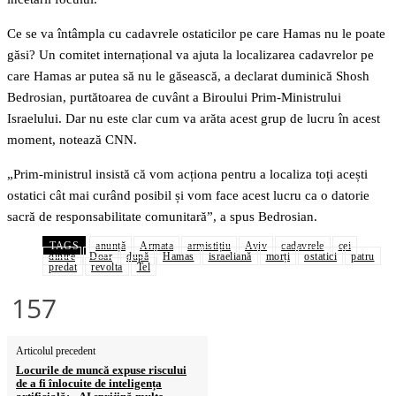
Ce se va întâmpla cu cadavrele ostaticilor pe care Hamas nu le poate
găsi? Un comitet internațional va ajuta la localizarea cadavrelor pe
care Hamas ar putea să nu le găsească, a declarat duminică Shosh
Bedrosian, purtătoarea de cuvânt a Biroului Prim-Ministrului
Israelului. Dar nu este clar cum va arăta acest grup de lucru în acest
moment, notează CNN.
„Prim-ministrul insistă că vom acționa pentru a localiza toți acești
ostatici cât mai curând posibil și vom face acest lucru ca o datorie
sacră de responsabilitate comunitară”, a spus Bedrosian.
TAGS
anunță
Armata
armistițiu
Aviv
cadavrele
cei
dintre
Doar
după
Hamas
israeliană
morți
ostatici
patru
predat
revolta
Tel
157
Articolul precedent
Locurile de muncă expuse riscului
de a fi înlocuite de inteligența