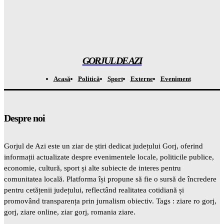
Atenție! Se anunță temperaturi record de la 7 septembrie –
totul este ÎNCHISAT
Gorjuldeazi
-
7 August 2026
GORJUL DE AZI
Acasă
Politică
Sport
Externe
Eveniment
Despre noi
Gorjul de Azi este un ziar de știri dedicat județului Gorj, oferind
informații actualizate despre evenimentele locale, politicile publice,
economie, cultură, sport și alte subiecte de interes pentru
comunitatea locală. Platforma își propune să fie o sursă de încredere
pentru cetățenii județului, reflectând realitatea cotidiană și
promovând transparența prin jurnalism obiectiv. Tags : ziare ro gorj,
gorj, ziare online, ziar gorj, romania ziare.