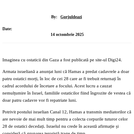
By:
Gorjuldeazi
Date:
14 octombrie 2025
Imaginea cu ostaticii din Gaza a fost publicată pe site-ul Digi24.
Armata israeliană a anunțat luni că Hamas a predat cadavrele a doar
patru ostatici morți, în loc de cei 28 care ar fi trebuit returnați în
cadrul acordului de încetare a focului. Acest lucru a cauzat
nemulțumire în Israel, familiile ostaticilor fiind îngrozite de vestea că
doar patru cadavre vor fi repatriate luni.
Potrivit postului israelian Canal 12, Hamas a transmis mediatorilor că
are nevoie de mai mult timp pentru a colecta corpurile tuturor celor
28 de ostatici decedați. Israelul nu crede în această afirmație și
consideră că gruparea teroristă trage de timp.