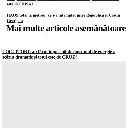
este ÎNCHISAT
HAOS total la metrou: ce s-a întâmplat între Republicii și Costin
ȘTIRI
Georgian
Mai multe articole asemănătoare
LOCUITORII au făcut imposibilul: consumul de energie a
scăzut dramatic și totul este de CRUZ!
Gorjuldeazi
-
7 August 2026
Schimbare ȘOCANTĂ în UK: jumătate dintre adolescenți vor
să ignore RESTRICȚIILE de pe social media
Gorjuldeazi
-
7 August 2026
Catastrofa care va distruge totul: cum seceta din Europa a scos
la la MASCA combustibilii fosili
Gorjuldeazi
-
7 August 2026