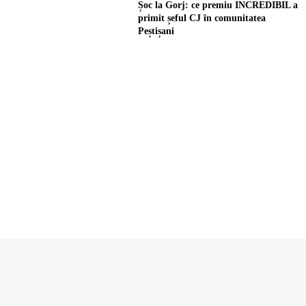
Șoc la Gorj: ce premiu INCREDIBIL a
primit șeful CJ în comunitatea
Peștișani