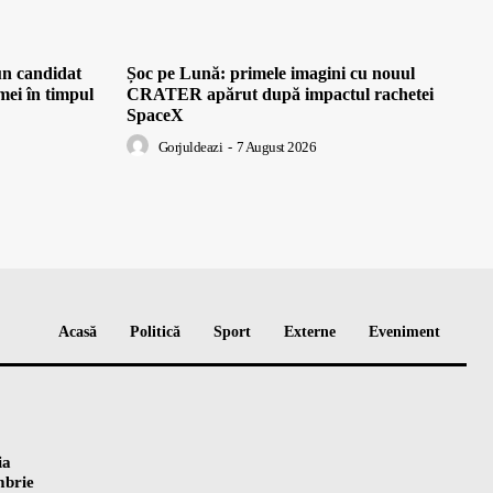
un candidat
Șoc pe Lună: primele imagini cu nouul
i în timpul
CRATER apărut după impactul rachetei
SpaceX
Gorjuldeazi
-
7 August 2026
Acasă
Politică
Sport
Externe
Eveniment
ia
mbrie