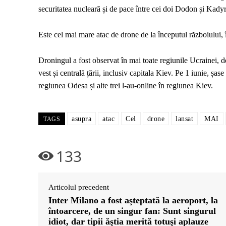
securitatea nucleară și de pace între cei doi Dodon și Kady
Este cel mai mare atac de drone de la începutul războiului,
Droningul a fost observat în mai toate regiunile Ucrainei, de 
vest și centrală țării, inclusiv capitala Kiev. Pe 1 iunie, șa
regiunea Odesa și alte trei l-au-online în regiunea Kiev.
asupra
atac
Cel
drone
lansat
MAI
TAGS
133
Articolul precedent
Inter Milano a fost aşteptată la aeroport, la
întoarcere, de un singur fan: Sunt singurul
idiot, dar tipii ăştia merită totuşi aplauze