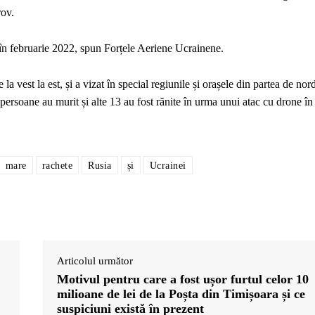
rov.
 în februarie 2022, spun Forțele Aeriene Ucrainene.
la vest la est, și a vizat în special regiunile și orașele din partea de nor
se persoane au murit și alte 13 au fost rănite în urma unui atac cu drone în
mare
rachete
Rusia
și
Ucrainei
Articolul următor
Motivul pentru care a fost ușor furtul celor 10
milioane de lei de la Poșta din Timișoara și ce
suspiciuni există în prezent