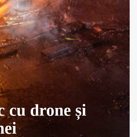
c cu drone și
nei