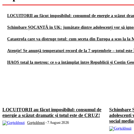
LOCUITORII au făcut imposibilul: consumul de energie a scăzut dram
Schimbare ȘOCANTĂ în UK: jumătate dintre adolescenți vor să ign
Catastrofa care va distruge totul: cum seceta din Europa a scos la la
Atenție! Se anunță temperaturi record de la 7 septembrie – totul es
HAOS total la metrou: ce s-a întâmplat între Republicii și Costin Ge
LOCUITORII au făcut imposibilul: consumul de
Schimbare 
energie a scăzut dramatic și totul este de CRUZ!
adolescenți
social media
Gorjuldeazi
-
7 August 2026