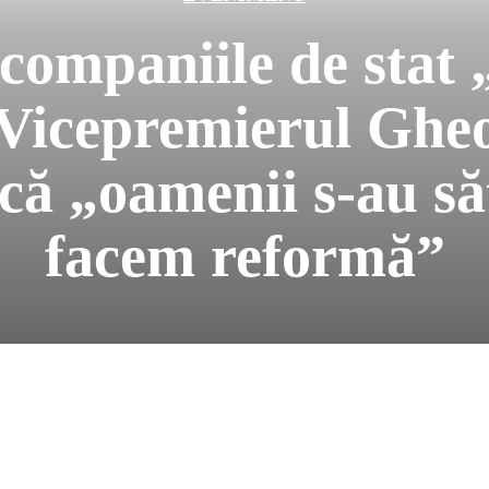
 companiile de stat 
 Vicepremierul Gheo
 că „oamenii s-au să
facem reformă”