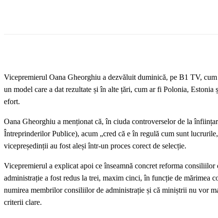
Vicepremierul Oana Gheorghiu a dezvăluit duminică, pe B1 TV, cum me
un model care a dat rezultate și în alte țări, cum ar fi Polonia, Estonia
efort.
Oana Gheorghiu a menționat că, în ciuda controverselor de la înfiin
Întreprinderilor Publice), acum „cred că e în regulă cum sunt lucruril
vicepreședinții au fost aleși într-un proces corect de selecție.
Vicepremierul a explicat apoi ce înseamnă concret reforma consiliilor
administrație a fost redus la trei, maxim cinci, în funcție de mărimea 
numirea membrilor consiliilor de administrație și că miniștrii nu vor m
criterii clare.