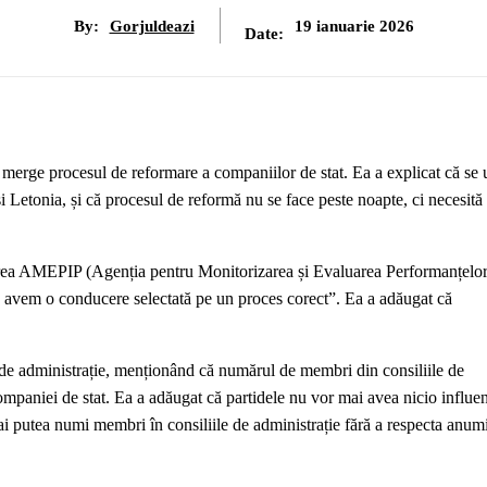
By:
Gorjuldeazi
19 ianuarie 2026
Date:
rge procesul de reformare a companiilor de stat. Ea a explicat că se
 și Letonia, și că procesul de reformă nu se face peste noapte, ci necesită
țarea AMEPIP (Agenția pentru Monitorizarea și Evaluarea Performanțelo
e, avem o conducere selectată pe un proces corect”. Ea a adăugat că
 de administrație, menționând că numărul de membri din consiliile de
companiei de stat. Ea a adăugat că partidele nu vor mai avea nicio influen
ai putea numi membri în consiliile de administrație fără a respecta anum