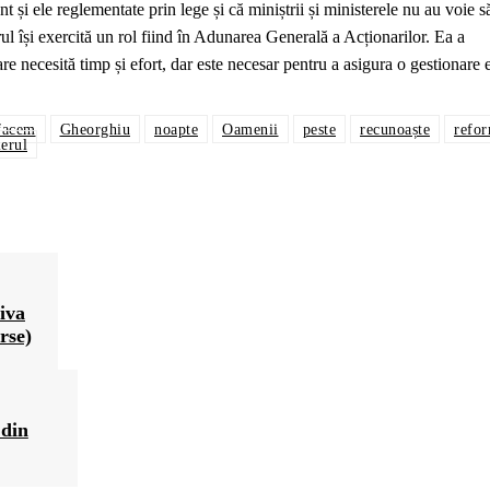
i ele reglementate prin lege și că miniștrii și ministerele nu au voie s
rul își exercită un rol fiind în Adunarea Generală a Acționarilor. Ea a
 necesită timp și efort, dar este necesar pentru a asigura o gestionare e
facem
Gheorghiu
noapte
Oamenii
peste
recunoaște
refo
erul
iva
rse)
 din