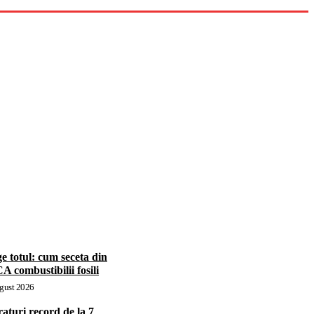
e totul: cum seceta din
 combustibilii fosili
gust 2026
aturi record de la 7