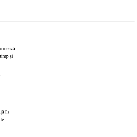
 urmează
 timp și
r
ță în
ite