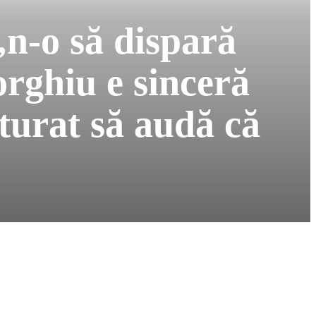
„n-o să dispară
rghiu e sinceră
turat să audă că