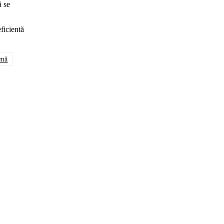
ă se
ficientă
rmă