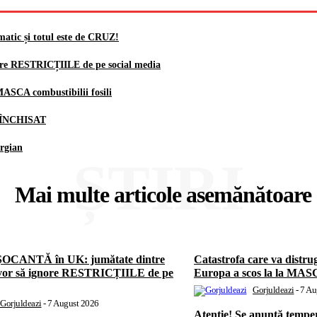
atic și totul este de CRUZ!
ore RESTRICȚIILE de pe social media
 MASCA combustibilii fosili
te ÎNCHISAT
orgian
ȘTIRI
Mai multe articole asemănătoare
ȘOCANTĂ în UK: jumătate dintre
Catastrofa care va distrug
 vor să ignore RESTRICȚIILE de pe
Europa a scos la la MASCA
Gorjuldeazi
-
7 Au
Gorjuldeazi
-
7 August 2026
Atenție! Se anunță temper