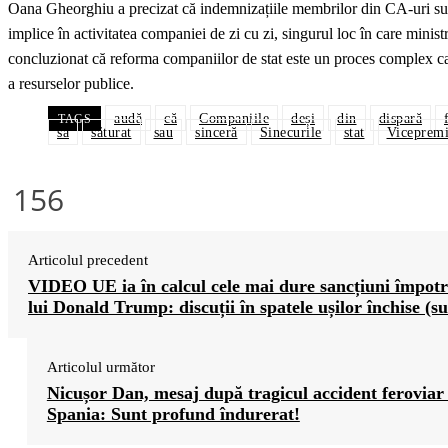
Oana Gheorghiu a precizat că indemnizațiile membrilor din CA-uri sunt ș
implice în activitatea companiei de zi cu zi, singurul loc în care minist
concluzionat că reforma companiilor de stat este un proces complex care
a resurselor publice.
audă
că
Companiile
deși
din
dispară
TAGS
să
săturat
sau
sinceră
Sinecurile
stat
Vicepremi
156
Articolul precedent
VIDEO UE ia în calcul cele mai dure sancțiuni împotr
lui Donald Trump: discuții în spatele ușilor închise (su
Articolul următor
Nicușor Dan, mesaj după tragicul accident feroviar
Spania: Sunt profund îndurerat!