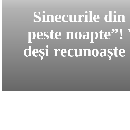
Sinecurile din
peste noapte”!
deși recunoaște