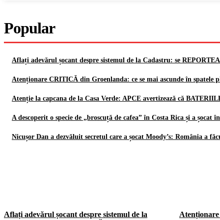
Popular
Aflați adevărul șocant despre sistemul de la Cadastru: se REPORTE
Atenționare CRITICĂ din Groenlanda: ce se mai ascunde în spatele p
Atenție la capcana de la Casa Verde: APCE avertizează că BATERIIL
A descoperit o specie de „broscuță de cafea” în Costa Rica și a șocat
Nicușor Dan a dezvăluit secretul care a șocat Moody’s: România a fă
Aflați adevărul șocant despre sistemul de la
Atenționare