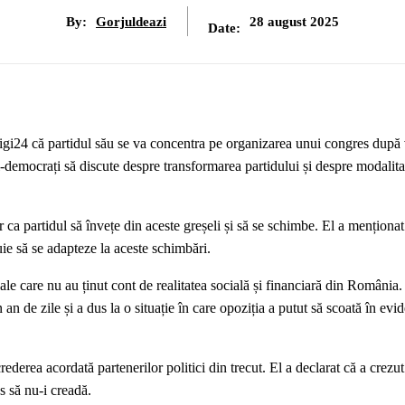
By:
Gorjuldeazi
28 august 2025
Date:
Digi24 că partidul său se va concentra pe organizarea unui congres după
-democrați să discute despre transformarea partidului și despre modalita
r ca partidul să învețe din aceste greșeli și să se schimbe. El a menționat
ie să se adapteze la aceste schimbări.
ale care nu au ținut cont de realitatea socială și financiară din România
n de zile și a dus la o situație în care opoziția a putut să scoată în evi
ederea acordată partenerilor politici din trecut. El a declarat că a crezut
s să nu-i creadă.