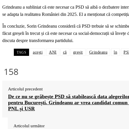
Grindeanu a subliniat că este necesar ca PSD să aibă o dezbatere inter
se adapta la realitatea României din 2025. El a menționat că competiția
În concluzie, Sorin Grindeanu consideră că PSD trebuie să se schimbe ș
făcut greșeli în trecut și că este necesar ca social-democrații să învețe
discuta despre transformarea partidului.
acești
ANI
că
greșit
Grindeanu
în
PS
TAGS
158
Articolul precedent
De ce nu se grăbește PSD să stabilească data alegerilo
pentru București. Grindeanu ar vrea candidat comun
PNL și USR
Articolul următor