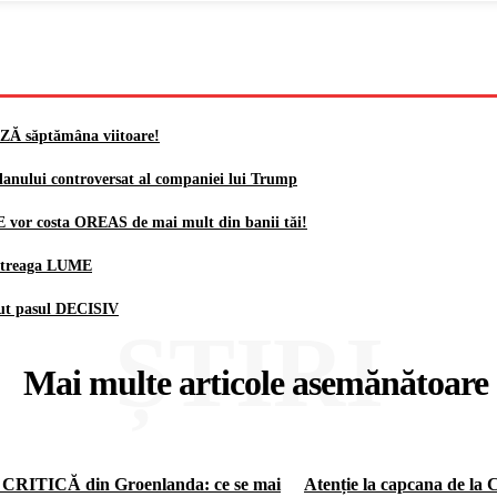
AZĂ săptămâna viitoare!
lanului controversat al companiei lui Trump
E vor costa OREAS de mai mult din banii tăi!
 întreaga LUME
cut pasul DECISIV
ȘTIRI
Mai multe articole asemănătoare
 CRITICĂ din Groenlanda: ce se mai
Atenție la capcana de la