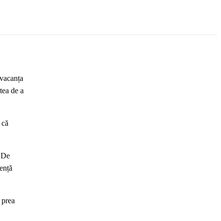
 vacanța
tea de a
 că
. De
dență
 prea