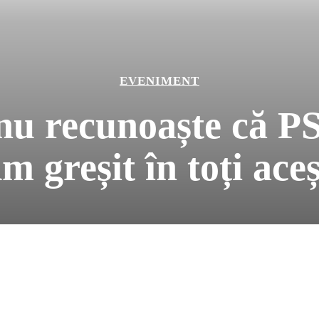
EVENIMENT
u recunoaște că PS
 greșit în toți aceș