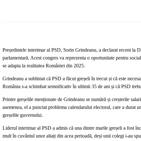
Președintele interimar al PSD, Sorin Grindeanu, a declarat recent la 
parlamentară. Acest congres va reprezenta o oportunitate pentru social
se adapta la realitatea României din 2025.
Grindeanu a subliniat că PSD a făcut greșeli în trecut și că este necesa
România s-a schimbat semnificativ în ultimii 35 de ani și că PSD trebu
Printre greșelile menționate de Grindeanu se numără și creșterile salari
asemenea, el a punctat problema calendarului electoral, care a durat un a
greșelile guvernului.
Liderul interimar al PSD a admis că una dintre marile greșeli a fost încr
mult în cuvântul unor aliați din acea perioadă, deși unii colegi i-au spu