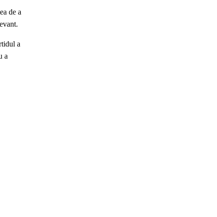
tea de a
evant.
tidul a
u a