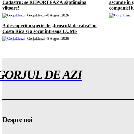
Cadastru: se REPORTEAZĂ săptămâna
ascunde în s
viitoare!
companiei l
Gorjuldeazi
-
8 August 2026
A descoperit o specie de „broscuță de cafea” în
Costa Rica și a șocat întreaga LUME
Gorjuldeazi
-
8 August 2026
GORJUL DE AZI
Despre noi