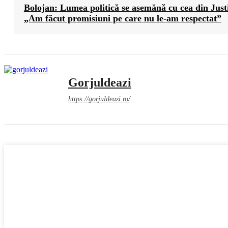
Bolojan: Lumea politică se asemănă cu cea din Justi
„Am făcut promisiuni pe care nu le-am respectat”
Gorjuldeazi
https://gorjuldeazi.ro/