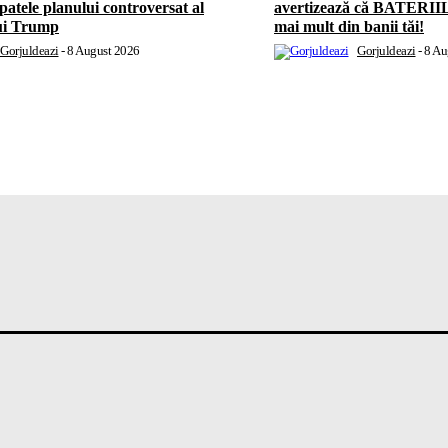
patele planului controversat al
avertizează că BATERII
ui Trump
mai mult din banii tăi!
Gorjuldeazi
-
8 August 2026
Gorjuldeazi
-
8 Au