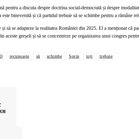
nă pentru a discuta despre doctrina social-democrată și despre modalita
 este binevenită și că partidul trebuie să se schimbe pentru a rămâne rel
i să se adapteze la realitatea României din 2025. El a menționat că par
 din aceste greșeli și să se concentreze pe organizarea unui congres pentr
D
recunoaște
să
schimbe
Sorin
toți
trebuie
r
 cu