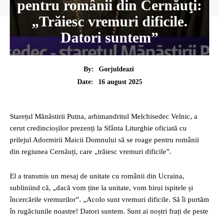
pentru românii din Cernăuţi:
„Trăiesc vremuri dificile.
Datori suntem”
By:
Gorjuldeazi
16 august 2025
Date:
Starețul Mănăstirii Putna, arhimandritul Melchisedec Velnic, a
cerut credincioșilor prezenți la Sfânta Liturghie oficiată cu
prilejul Adormirii Maicii Domnului să se roage pentru românii
din regiunea Cernăuți, care „trăiesc vremuri dificile”.
El a transmis un mesaj de unitate cu românii din Ucraina,
subliniind că, „dacă vom ține la unitate, vom birui ispitele și
încercările vremurilor”. „Acolo sunt vremuri dificile. Să îi purtăm
în rugăciunile noastre! Datori suntem. Sunt ai noștri frați de peste