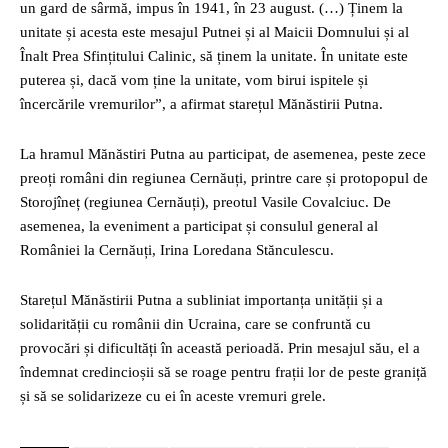
un gard de sârmă, impus în 1941, în 23 august. (…) Ținem la
unitate și acesta este mesajul Putnei și al Maicii Domnului și al
Înalt Prea Sfințitului Calinic, să ținem la unitate. În unitate este
puterea și, dacă vom ține la unitate, vom birui ispitele și
încercările vremurilor”, a afirmat starețul Mănăstirii Putna.
La hramul Mănăstiri Putna au participat, de asemenea, peste zece
preoți români din regiunea Cernăuți, printre care și protopopul de
Storojîneț (regiunea Cernăuți), preotul Vasile Covalciuc. De
asemenea, la eveniment a participat și consulul general al
României la Cernăuți, Irina Loredana Stănculescu.
Starețul Mănăstirii Putna a subliniat importanța unității și a
solidarității cu românii din Ucraina, care se confruntă cu
provocări și dificultăți în această perioadă. Prin mesajul său, el a
îndemnat credincioșii să se roage pentru frații lor de peste graniță
și să se solidarizeze cu ei în aceste vremuri grele.