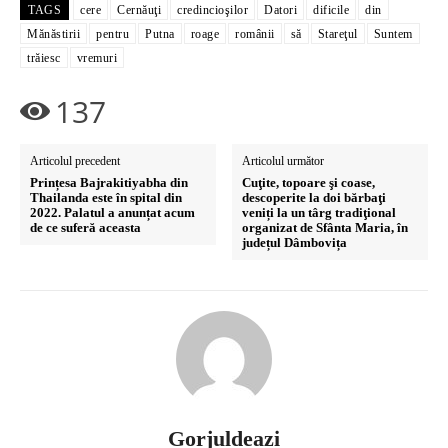
TAGS
cere
Cernăuţi
credincioşilor
Datori
dificile
din
Mănăstirii
pentru
Putna
roage
românii
să
Stareţul
Suntem
trăiesc
vremuri
137
Articolul precedent
Articolul următor
Prințesa Bajrakitiyabha din
Cuţite, topoare şi coase,
Thailanda este în spital din
descoperite la doi bărbaţi
2022. Palatul a anunțat acum
veniți la un târg tradiţional
de ce suferă aceasta
organizat de Sfânta Maria, în
județul Dâmbovița
Gorjuldeazi