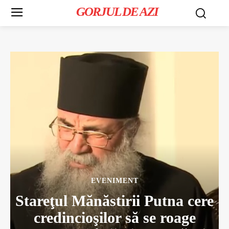
GORJUL DE AZI
EVENIMENT
Stareţul Mănăstirii Putna cere
credincioşilor să se roage