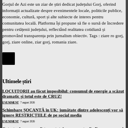
Gorjul de Azi este un ziar de știri dedicat județului Gorj, oferind
informații actualizate despre evenimentele locale, politicile publice,
economie, cultură, sport și alte subiecte de interes pentru
comunitatea locală. Platforma își propune să fie o sursă de încredere
pentru cetățenii județului, reflectând realitatea cotidiană și
promovând transparența prin jurnalism obiectiv. Tags : ziare ro gorj,
gorj, ziare online, ziar gorj, romania ziare.
Ultimele știri
LOCUITORII au făcut imposibilul: consumul de energie a scăzut
dramatic și totul este de CRUZ!
EVENIMENT
7 august 2026
Schimbare ȘOCANTĂ în UK: jumătate dintre adolescenți vor să
ignore RESTRICȚIILE de pe social media
EVENIMENT
7 august 2026