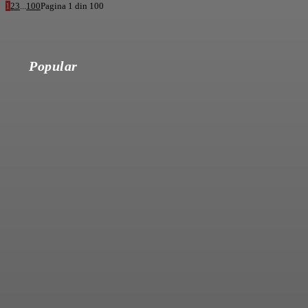
1
2
3
...
100
Pagina 1 din 100
Popular