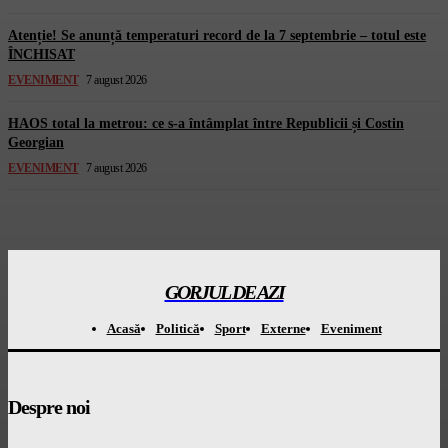
Atenție! Se anunță temperaturi record de la 7 septembrie – totul este
ÎNCHISAT
EVENIMENT
7 august 2026
HAOS total la metrou: ce s-a întâmplat între Republicii și Costin
Georgian
EVENIMENT
7 august 2026
GORJUL DE AZI
Acasă
Politică
Sport
Externe
Eveniment
Despre noi