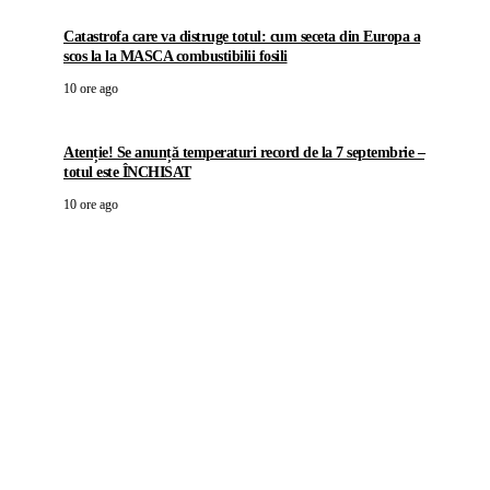
Catastrofa care va distruge totul: cum seceta din Europa a
scos la la MASCA combustibilii fosili
10 ore ago
Atenție! Se anunță temperaturi record de la 7 septembrie –
totul este ÎNCHISAT
10 ore ago