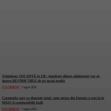
LOCUITORII au făcut
imposibilul: consumul de
energie a scăzut dramatic și
totul este de CRUZ!
Gorjuldeazi
-
7 August 2026
Schimbare ȘOCANTĂ în UK: jumătate dintre adolescenți vor să
ignore RESTRICȚIILE de pe social media
EVENIMENT
7 august 2026
Catastrofa care va distruge totul: cum seceta din Europa a scos la la
MASCA combustibilii fosili
EVENIMENT
7 august 2026