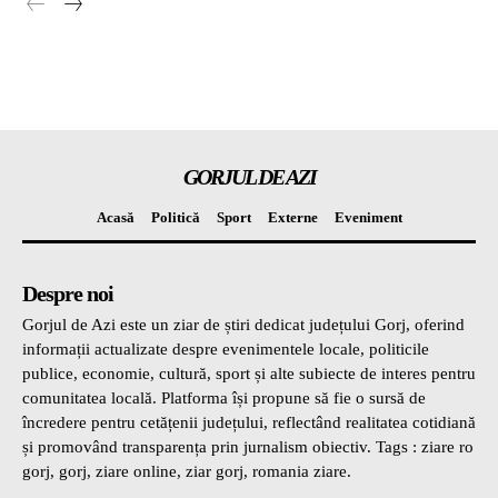
GORJUL DE AZI
Acasă
Politică
Sport
Externe
Eveniment
Despre noi
Gorjul de Azi este un ziar de știri dedicat județului Gorj, oferind
informații actualizate despre evenimentele locale, politicile
publice, economie, cultură, sport și alte subiecte de interes pentru
comunitatea locală. Platforma își propune să fie o sursă de
încredere pentru cetățenii județului, reflectând realitatea cotidiană
și promovând transparența prin jurnalism obiectiv. Tags : ziare ro
gorj, gorj, ziare online, ziar gorj, romania ziare.