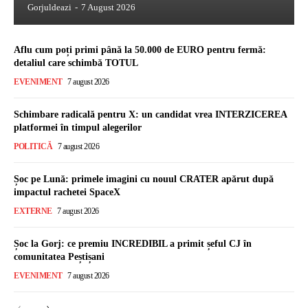
Gorjuldeazi
-
7 August 2026
Aflu cum poți primi până la 50.000 de EURO pentru fermă:
detaliul care schimbă TOTUL
EVENIMENT
7 august 2026
Schimbare radicală pentru X: un candidat vrea INTERZICEREA
platformei în timpul alegerilor
POLITICĂ
7 august 2026
Șoc pe Lună: primele imagini cu nouul CRATER apărut după
impactul rachetei SpaceX
EXTERNE
7 august 2026
Șoc la Gorj: ce premiu INCREDIBIL a primit șeful CJ în
comunitatea Peștișani
EVENIMENT
7 august 2026