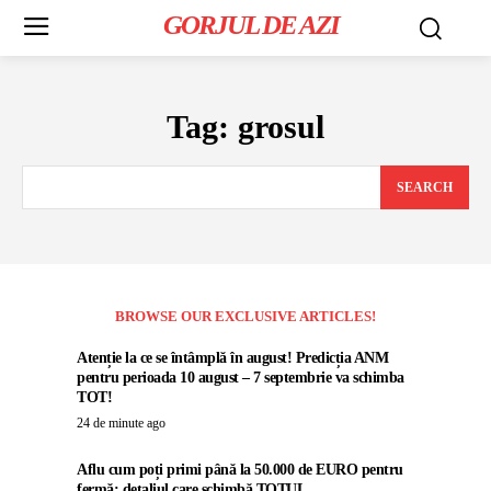
GORJUL DE AZI
Tag:
grosul
SEARCH
BROWSE OUR EXCLUSIVE ARTICLES!
Atenție la ce se întâmplă în august! Predicția ANM
pentru perioada 10 august – 7 septembrie va schimba
TOT!
24 de minute ago
Aflu cum poți primi până la 50.000 de EURO pentru
fermă: detaliul care schimbă TOTUL