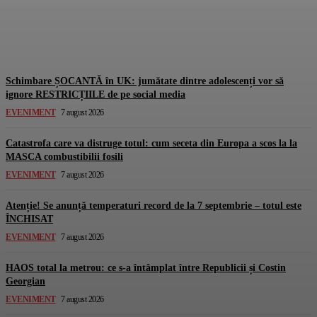
totul este de CRUZ!
Gorjuldeazi
-
7 August 2026
Schimbare ȘOCANTĂ în UK: jumătate dintre adolescenți vor să
ignore RESTRICȚIILE de pe social media
EVENIMENT
7 august 2026
Catastrofa care va distruge totul: cum seceta din Europa a scos la la
MASCA combustibilii fosili
EVENIMENT
7 august 2026
Atenție! Se anunță temperaturi record de la 7 septembrie – totul este
ÎNCHISAT
EVENIMENT
7 august 2026
HAOS total la metrou: ce s-a întâmplat între Republicii și Costin
Georgian
EVENIMENT
7 august 2026