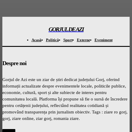
GORJUL DE AZI
Acasă
Politică
Sport
Externe
Eveniment
Despre noi
Gorjul de Azi este un ziar de știri dedicat județului Gorj, oferind
informații actualizate despre evenimentele locale, politicile publice,
economie, cultură, sport și alte subiecte de interes pentru
comunitatea locală. Platforma își propune să fie o sursă de încredere
pentru cetățenii județului, reflectând realitatea cotidiană și
promovând transparența prin jurnalism obiectiv. Tags : ziare ro gorj,
gorj, ziare online, ziar gorj, romania ziare.