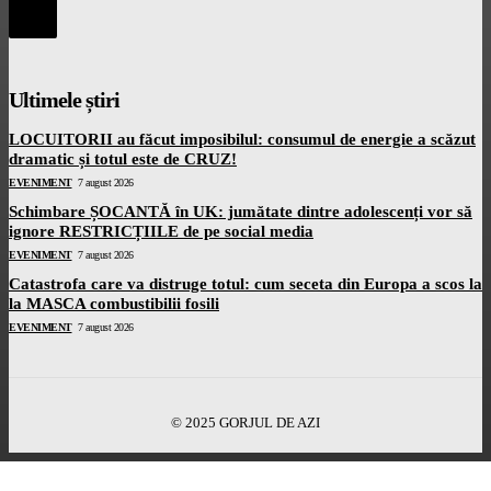
Ultimele știri
LOCUITORII au făcut imposibilul: consumul de energie a scăzut
dramatic și totul este de CRUZ!
EVENIMENT
7 august 2026
Schimbare ȘOCANTĂ în UK: jumătate dintre adolescenți vor să
ignore RESTRICȚIILE de pe social media
EVENIMENT
7 august 2026
Catastrofa care va distruge totul: cum seceta din Europa a scos la
la MASCA combustibilii fosili
EVENIMENT
7 august 2026
© 2025 GORJUL DE AZI