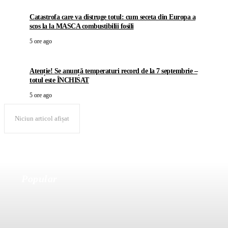
Catastrofa care va distruge totul: cum seceta din Europa a
scos la la MASCA combustibilii fosili
5 ore ago
Atenție! Se anunță temperaturi record de la 7 septembrie –
totul este ÎNCHISAT
5 ore ago
Niciun articol afișat
Popular