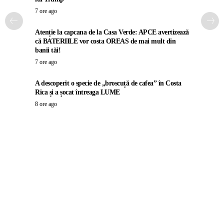
7 ore ago
Atenție la capcana de la Casa Verde: APCE avertizează
că BATERIILE vor costa OREAS de mai mult din
banii tăi!
7 ore ago
A descoperit o specie de „broscuță de cafea” în Costa
Rica și a șocat întreaga LUME
8 ore ago