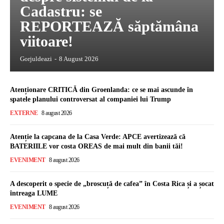
Cadastru: se
REPORTEAZĂ săptămâna
viitoare!
Gorjuldeazi
-
8 August 2026
Atenționare CRITICĂ din Groenlanda: ce se mai ascunde în
spatele planului controversat al companiei lui Trump
EXTERNE
8 august 2026
Atenție la capcana de la Casa Verde: APCE avertizează că
BATERIILE vor costa OREAS de mai mult din banii tăi!
EVENIMENT
8 august 2026
A descoperit o specie de „broscuță de cafea” în Costa Rica și a șocat
întreaga LUME
EVENIMENT
8 august 2026