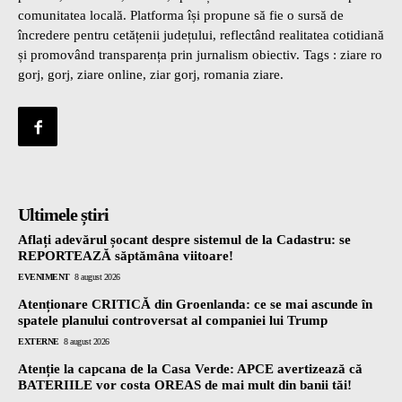
comunitatea locală. Platforma își propune să fie o sursă de
încredere pentru cetățenii județului, reflectând realitatea cotidiană
și promovând transparența prin jurnalism obiectiv. Tags : ziare ro
gorj, gorj, ziare online, ziar gorj, romania ziare.
Ultimele știri
Aflați adevărul șocant despre sistemul de la Cadastru: se
REPORTEAZĂ săptămâna viitoare!
EVENIMENT
8 august 2026
Atenționare CRITICĂ din Groenlanda: ce se mai ascunde în
spatele planului controversat al companiei lui Trump
EXTERNE
8 august 2026
Atenție la capcana de la Casa Verde: APCE avertizează că
BATERIILE vor costa OREAS de mai mult din banii tăi!