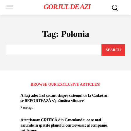
GORJUL DE AZI
Tag:
Polonia
SEARCH
BROWSE OUR EXCLUSIVE ARTICLES!
Aflați adevărul șocant despre sistemul de la Cadastru:
se REPORTEAZĂ săptămâna viitoare!
7 ore ago
Atenționare CRITICĂ din Groenlanda: ce se mai
ascunde în spatele planului controversat al companiei
lui Trump