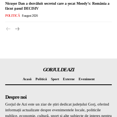
Nicușor Dan a dezvăluit secretul care a șocat Moody’s: România a
făcut pasul DECISIV
POLITICĂ
8 august 2026
GORJUL DE AZI
Acasă
Politică
Sport
Externe
Eveniment
Despre noi
Gorjul de Azi este un ziar de știri dedicat județului Gorj, oferind
informații actualizate despre evenimentele locale, politicile
publice, economie, cultură, sport și alte subiecte de interes pentru