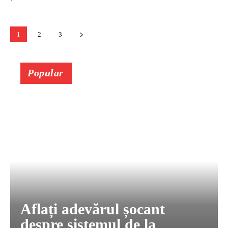
1
2
3
Popular
Aflați adevărul șocant
despre sistemul de la