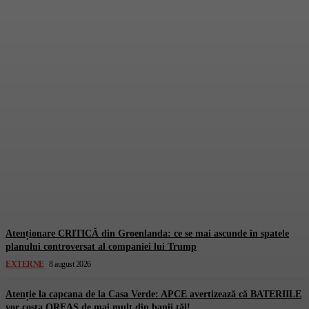
Aflați adevărul șocant despre
sistemul de la Cadastru: se
REPORTEAZĂ săptămâna
viitoare!
Gorjuldeazi
-
8 August 2026
Atenționare CRITICĂ din Groenlanda: ce se mai ascunde în spatele
planului controversat al companiei lui Trump
EXTERNE
8 august 2026
Atenție la capcana de la Casa Verde: APCE avertizează că BATERIILE
vor costa OREAS de mai mult din banii tăi!