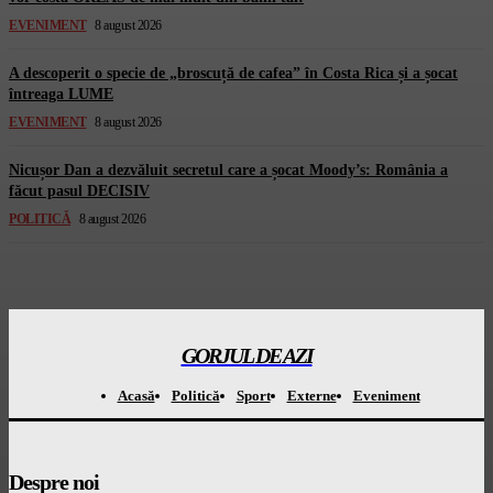
EVENIMENT
8 august 2026
A descoperit o specie de „broscuță de cafea” în Costa Rica și a șocat
întreaga LUME
EVENIMENT
8 august 2026
Nicușor Dan a dezvăluit secretul care a șocat Moody’s: România a
făcut pasul DECISIV
POLITICĂ
8 august 2026
GORJUL DE AZI
Acasă
Politică
Sport
Externe
Eveniment
Despre noi