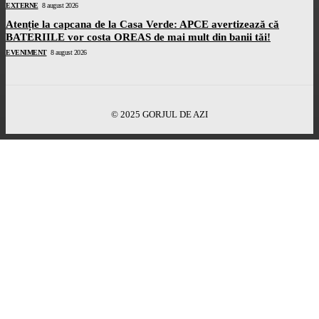
EXTERNE
8 august 2026
Atenție la capcana de la Casa Verde: APCE avertizează că
BATERIILE vor costa OREAS de mai mult din banii tăi!
EVENIMENT
8 august 2026
© 2025 GORJUL DE AZI