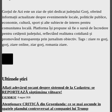
Gorjul de Azi este un ziar de știri dedicat județului Gorj, oferind
informații actualizate despre evenimentele locale, politicile publice,
economie, cultură, sport și alte subiecte de interes pentru
comunitatea locală. Platforma își propune să fie o sursă de încredere
pentru cetățenii județului, reflectând realitatea cotidiană și
promovând transparența prin jurnalism obiectiv. Tags : ziare ro gorj,
gorj, ziare online, ziar gorj, romania ziare.
Ultimele știri
Aflați adevărul șocant despre sistemul de la Cadastru: se
REPORTEAZĂ săptămâna viitoare!
EVENIMENT
8 august 2026
Atenționare CRITICĂ din Groenlanda: ce se mai ascunde în
spatele planului controversat al companiei lui Trump