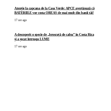
Atenție la capcana de la Casa Verde: APCE avertizează că
BATERIILE vor costa OREAS de mai mult din banii tăi!
17 ore ago
A descoperit o specie de „broscuță de cafea” în Costa Rica
și a șocat întreaga LUME
17 ore ago