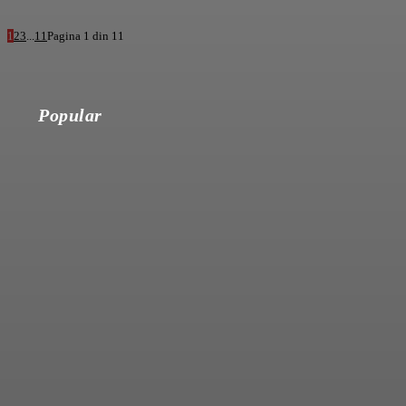
1
2
3
...
11
Pagina 1 din 11
Popular