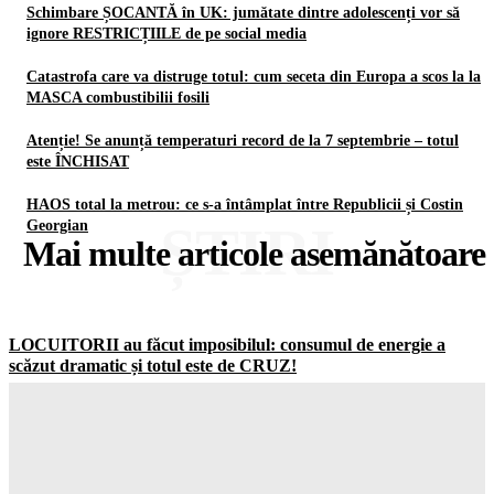
Schimbare ȘOCANTĂ în UK: jumătate dintre adolescenți vor să
ignore RESTRICȚIILE de pe social media
Catastrofa care va distruge totul: cum seceta din Europa a scos la la
MASCA combustibilii fosili
Atenție! Se anunță temperaturi record de la 7 septembrie – totul
este ÎNCHISAT
HAOS total la metrou: ce s-a întâmplat între Republicii și Costin
ȘTIRI
Georgian
Mai multe articole asemănătoare
LOCUITORII au făcut imposibilul: consumul de energie a
scăzut dramatic și totul este de CRUZ!
Gorjuldeazi
-
7 August 2026
Schimbare ȘOCANTĂ în UK: jumătate dintre adolescenți vor
să ignore RESTRICȚIILE de pe social media