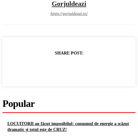
Gorjuldeazi
https://gorjuldeazi.ro/
SHARE POST:
Popular
LOCUITORII au făcut imposibilul: consumul de energie a scăzut
dramatic și totul este de CRUZ!