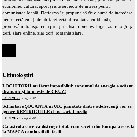
economie, cultură, sport și alte subiecte de interes pentru
comunitatea locală. Platforma își propune să fie o sursă de încredere
pentru cetățenii județului, reflectând realitatea cotidiană și
promovând transparența prin jurnalism obiectiv. Tags : ziare ro gorj,
gorj, ziare online, ziar gorj, romania ziare.
Ultimele știri
LOCUITORII au făcut imposibilul: consumul de energie a scăzut
dramatic și totul este de CRUZ!
EVENIMENT
7 august 2026
Schimbare ȘOCANTĂ în UK: jumătate dintre adolescenți vor să
ignore RESTRICȚIILE de pe social media
EVENIMENT
7 august 2026
Catastrofa care va distruge totul: cum seceta din Europa a scos la
la MASCA combustibilii fosili