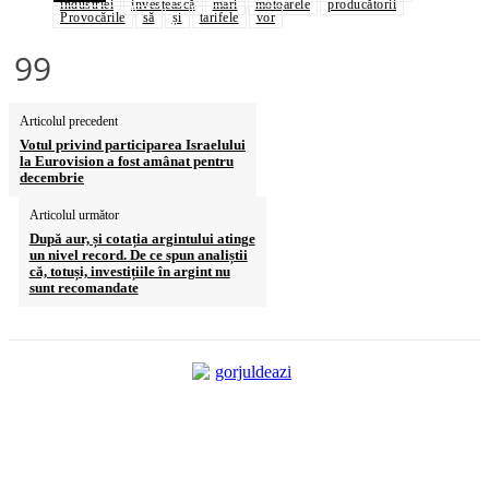
industriei
investească
mari
motoarele
producătorii
Provocările
să
și
tarifele
vor
99
Articolul precedent
Votul privind participarea Israelului
la Eurovision a fost amânat pentru
decembrie
Articolul următor
După aur, și cotația argintului atinge
un nivel record. De ce spun analiștii
că, totuși, investițiile în argint nu
sunt recomandate