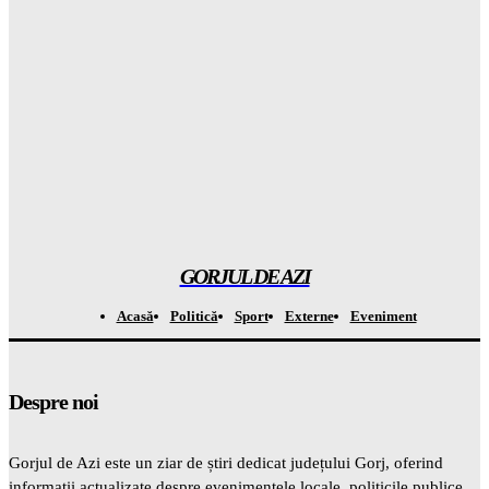
Gorjuldeazi
-
7 August 2026
Catastrofa care va distruge totul: cum seceta din Europa a scos
la la MASCA combustibilii fosili
Gorjuldeazi
-
7 August 2026
Atenție! Se anunță temperaturi record de la 7 septembrie –
totul este ÎNCHISAT
Gorjuldeazi
-
7 August 2026
GORJUL DE AZI
Acasă
Politică
Sport
Externe
Eveniment
Despre noi
Gorjul de Azi este un ziar de știri dedicat județului Gorj, oferind
informații actualizate despre evenimentele locale, politicile publice,