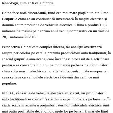
tehnologii, cum ar fi cele hibride.
China face notă discordantă, fiind cea mai mare piață auto din lume.
Grupurile chineze au continuat să investească în mașini electrice și
domină acum producția de vehicule electrice. China a produs 18,6
milioane de mașini pe benzină anul trecut, comparativ cu un vârf de
28,1 milioane în 2017.
Perspectiva Chinei este complet diferită, iar analiștii avertizează
asupra pericolelor pe care le prezintă producătorii auto tradiționali, în
special grupurile americane, care încetinesc procesul de electrificare
pentru a se concentra din nou pe motoarele pe benzină. Producătorii
chinezi de mașini electrice au oferte ieftine pentru piața europeană,
ceea ce face ca vehiculele electrice să devină din ce în ce mai
populare.
În SUA, vânzările de vehicule electrice au scăzut, iar producătorii
auto tradiționali se concentrează din nou pe motoarele pe benzină. În
ciuda scăderii recente a prețurilor bateriilor, vehiculele electrice sunt
mai puțin profitabile decât omoloagele lor pe benzină, marjele fiind