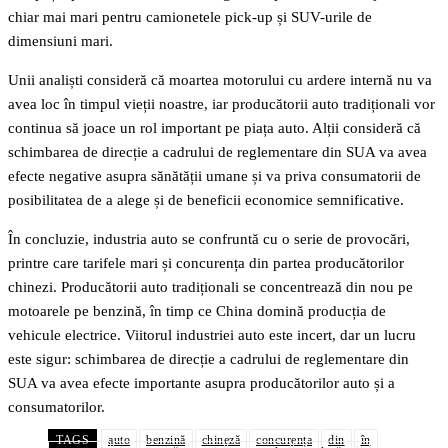
chiar mai mari pentru camionetele pick-up și SUV-urile de
dimensiuni mari.
Unii analiști consideră că moartea motorului cu ardere internă nu va
avea loc în timpul vieții noastre, iar producătorii auto tradiționali vor
continua să joace un rol important pe piața auto. Alții consideră că
schimbarea de direcție a cadrului de reglementare din SUA va avea
efecte negative asupra sănătății umane și va priva consumatorii de
posibilitatea de a alege și de beneficii economice semnificative.
În concluzie, industria auto se confruntă cu o serie de provocări,
printre care tarifele mari și concurența din partea producătorilor
chinezi. Producătorii auto tradiționali se concentrează din nou pe
motoarele pe benzină, în timp ce China domină producția de
vehicule electrice. Viitorul industriei auto este incert, dar un lucru
este sigur: schimbarea de direcție a cadrului de reglementare din
SUA va avea efecte importante asupra producătorilor auto și a
consumatorilor.
TAGS
auto
benzină
chineză
concurența
din
în