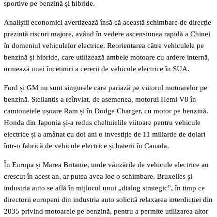
sportive pe benzină și hibride.
Analiștii economici avertizează însă că această schimbare de direcție
prezintă riscuri majore, având în vedere ascensiunea rapidă a Chinei
în domeniul vehiculelor electrice. Reorientarea către vehiculele pe
benzină și hibride, care utilizează ambele motoare cu ardere internă,
urmează unei încetiniri a cererii de vehicule electrice în SUA.
Ford și GM nu sunt singurele care pariază pe viitorul motoarelor pe
benzină. Stellantis a reînviat, de asemenea, motorul Hemi V8 în
camionetele ușoare Ram și în Dodge Charger, cu motor pe benzină.
Honda din Japonia și-a redus cheltuielile viitoare pentru vehicule
electrice și a amânat cu doi ani o investiție de 11 miliarde de dolari
într-o fabrică de vehicule electrice și baterii în Canada.
În Europa și Marea Britanie, unde vânzările de vehicule electrice au
crescut în acest an, ar putea avea loc o schimbare. Bruxelles și
industria auto se află în mijlocul unui „dialog strategic”, în timp ce
directorii europeni din industria auto solicită relaxarea interdicției din
2035 privind motoarele pe benzină, pentru a permite utilizarea altor