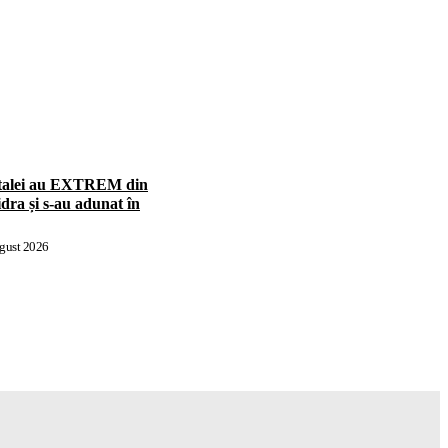
pitalei au EXTREM din
dra și s-au adunat în
gust 2026