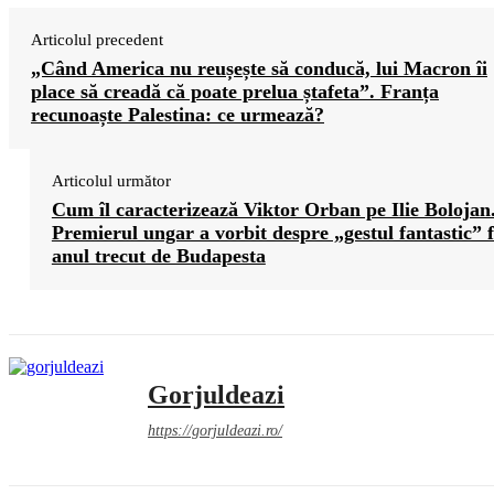
Articolul precedent
„Când America nu reușește să conducă, lui Macron îi
place să creadă că poate prelua ștafeta”. Franța
recunoaște Palestina: ce urmează?
Articolul următor
Cum îl caracterizează Viktor Orban pe Ilie Bolojan
Premierul ungar a vorbit despre „gestul fantastic” 
anul trecut de Budapesta
Gorjuldeazi
https://gorjuldeazi.ro/