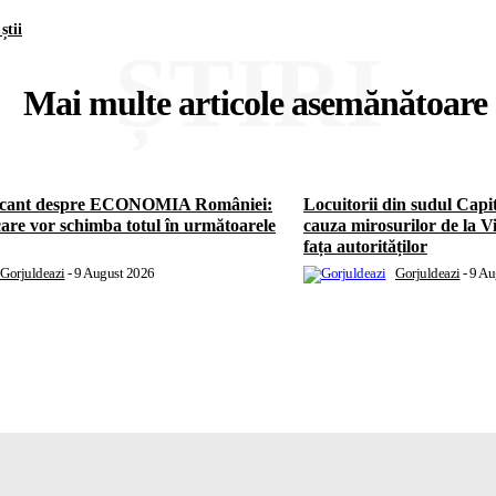
știi
ȘTIRI
Mai multe articole asemănătoare
ocant despre ECONOMIA României:
Locuitorii din sudul Ca
care vor schimba totul în următoarele
cauza mirosurilor de la Vi
fața autorităților
Gorjuldeazi
-
9 August 2026
Gorjuldeazi
-
9 Au