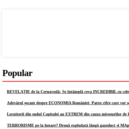
Popular
REVELAȚIE de la Cernavodă: Se întâmplă ceva INCREDIBIL cu cele 
Adevărul șocant despre ECONOMIA României: Patru cifre care vor sc
Locuitorii din sudul Capitalei au EXTREM din cauza mirosurilor de la 
TERRORISME pe la hotare? Dronă explodată lângă gazoduct și MApN