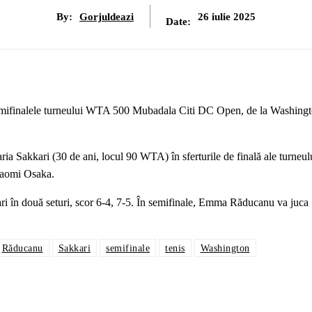
By:
Gorjuldeazi
26 iulie 2025
Date:
 semifinalele turneului WTA 500 Mubadala Citi DC Open, de la Washingt
Sakkari (30 de ani, locul 90 WTA) în sferturile de finală ale turneul
Naomi Osaka.
i în două seturi, scor 6-4, 7-5. În semifinale, Emma Răducanu va juca
Răducanu
Sakkari
semifinale
tenis
Washington