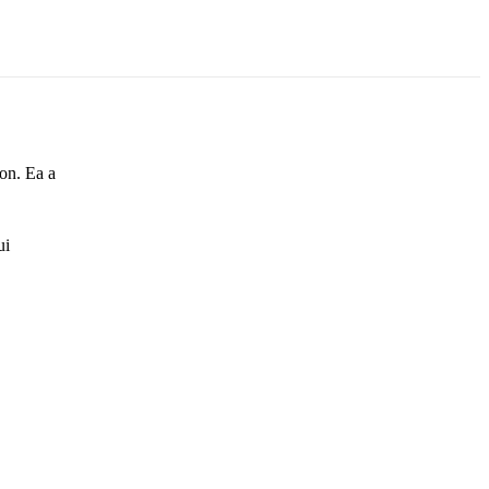
on. Ea a
ui