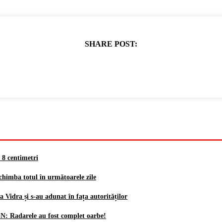
SHARE POST:
8 centimetri
himba totul în următoarele zile
Vidra și s-au adunat în fața autorităților
: Radarele au fost complet oarbe!