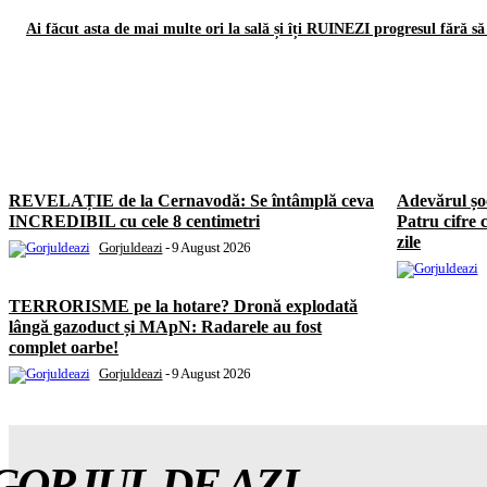
Ai făcut asta de mai multe ori la sală și îți RUINEZI progresul fără să 
REVELAȚIE de la Cernavodă: Se întâmplă ceva
Adevărul ș
INCREDIBIL cu cele 8 centimetri
Patru cifre 
zile
Gorjuldeazi
-
9 August 2026
TERRORISME pe la hotare? Dronă explodată
lângă gazoduct și MApN: Radarele au fost
complet oarbe!
Gorjuldeazi
-
9 August 2026
GORJUL DE AZI