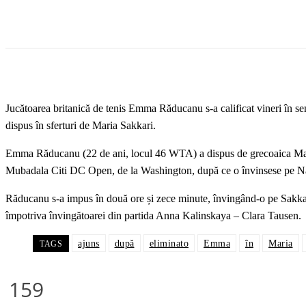
Jucătoarea britanică de tenis Emma Răducanu s-a calificat vineri în
dispus în sferturi de Maria Sakkari.
Emma Răducanu (22 de ani, locul 46 WTA) a dispus de grecoaica Maria 
Mubadala Citi DC Open, de la Washington, după ce o învinsese pe 
Răducanu s-a impus în două ore și zece minute, învingând-o pe Sakkar
împotriva învingătoarei din partida Anna Kalinskaya – Clara Tausen.
ajuns
după
eliminato
Emma
în
Maria
TAGS
159