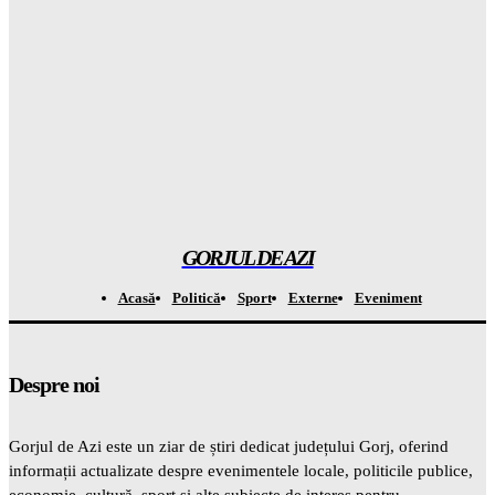
Catastrofa care va distruge totul: cum seceta din Europa a scos
la la MASCA combustibilii fosili
Gorjuldeazi
-
7 August 2026
Atenție! Se anunță temperaturi record de la 7 septembrie –
totul este ÎNCHISAT
Gorjuldeazi
-
7 August 2026
GORJUL DE AZI
Acasă
Politică
Sport
Externe
Eveniment
Despre noi
Gorjul de Azi este un ziar de știri dedicat județului Gorj, oferind
informații actualizate despre evenimentele locale, politicile publice,
economie, cultură, sport și alte subiecte de interes pentru