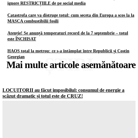
ignore RESTRICȚIILE de pe social media
Catastrofa care va distruge totul: cum seceta din Europa a scos la la
MASCA combustibilii fosili
Atenție! Se anunță temperaturi record de la 7 septembrie – totul
este ÎNCHISAT
HAOS total la metrou: ce s-a întâmplat între Republicii și Costin
ȘTIRI
Georgian
Mai multe articole asemănătoare
LOCUITORII au făcut imposibilul: consumul de energie a
scăzut dramatic și totul este de CRUZ!
Gorjuldeazi
-
7 August 2026
Schimbare ȘOCANTĂ în UK: jumătate dintre adolescenți vor
să ignore RESTRICȚIILE de pe social media
Gorjuldeazi
-
7 August 2026