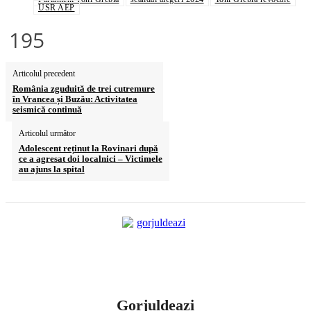
USR AEP
195
Articolul precedent
România zguduită de trei cutremure
în Vrancea și Buzău: Activitatea
seismică continuă
Articolul următor
Adolescent reținut la Rovinari după
ce a agresat doi localnici – Victimele
au ajuns la spital
Gorjuldeazi