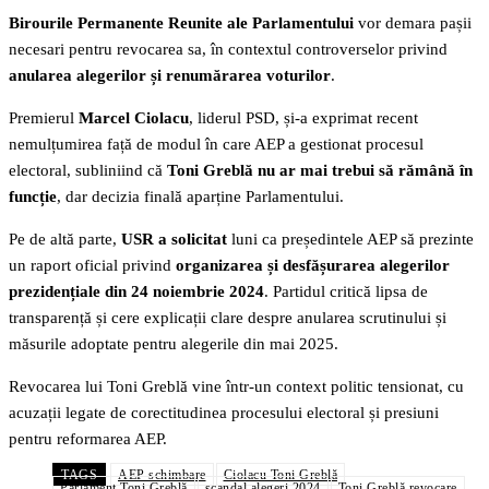
Birourile Permanente Reunite ale Parlamentului
vor demara pașii
necesari pentru revocarea sa, în contextul controverselor privind
anularea alegerilor și renumărarea voturilor
.
Premierul
Marcel Ciolacu
, liderul PSD, și-a exprimat recent
nemulțumirea față de modul în care AEP a gestionat procesul
electoral, subliniind că
Toni Greblă nu ar mai trebui să rămână în
funcție
, dar decizia finală aparține Parlamentului.
Pe de altă parte,
USR a solicitat
luni ca președintele AEP să prezinte
un raport oficial privind
organizarea și desfășurarea alegerilor
prezidențiale din 24 noiembrie 2024
. Partidul critică lipsa de
transparență și cere explicații clare despre anularea scrutinului și
măsurile adoptate pentru alegerile din mai 2025.
Revocarea lui Toni Greblă vine într-un context politic tensionat, cu
acuzații legate de corectitudinea procesului electoral și presiuni
pentru reformarea AEP.
TAGS
AEP schimbare
Ciolacu Toni Greblă
Parlament Toni Greblă
scandal alegeri 2024
Toni Greblă revocare