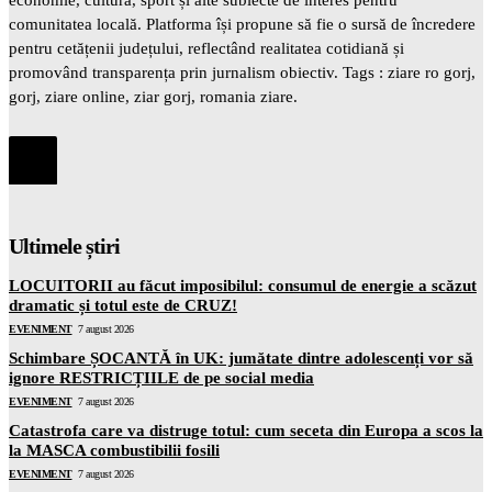
comunitatea locală. Platforma își propune să fie o sursă de încredere
pentru cetățenii județului, reflectând realitatea cotidiană și
promovând transparența prin jurnalism obiectiv. Tags : ziare ro gorj,
gorj, ziare online, ziar gorj, romania ziare.
Ultimele știri
LOCUITORII au făcut imposibilul: consumul de energie a scăzut
dramatic și totul este de CRUZ!
EVENIMENT
7 august 2026
Schimbare ȘOCANTĂ în UK: jumătate dintre adolescenți vor să
ignore RESTRICȚIILE de pe social media
EVENIMENT
7 august 2026
Catastrofa care va distruge totul: cum seceta din Europa a scos la
la MASCA combustibilii fosili
EVENIMENT
7 august 2026