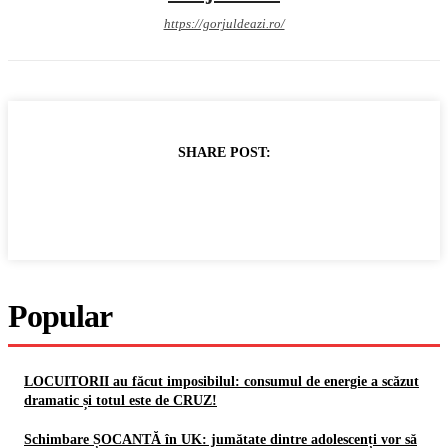
https://gorjuldeazi.ro/
SHARE POST:
Popular
LOCUITORII au făcut imposibilul: consumul de energie a scăzut
dramatic și totul este de CRUZ!
Schimbare ȘOCANTĂ în UK: jumătate dintre adolescenți vor să