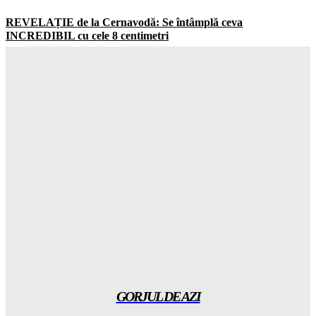
REVELAȚIE de la Cernavodă: Se întâmplă ceva
INCREDIBIL cu cele 8 centimetri
Gorjuldeazi
-
9 August 2026
Adevărul șocant despre ECONOMIA României: Patru cifre
care vor schimba totul în următoarele zile
Gorjuldeazi
-
9 August 2026
Locuitorii din sudul Capitalei au EXTREM din cauza
mirosurilor de la Vidra și s-au adunat în fața autorităților
Gorjuldeazi
-
9 August 2026
TERRORISME pe la hotare? Dronă explodată lângă gazoduct
și MApN: Radarele au fost complet oarbe!
Gorjuldeazi
-
9 August 2026
GORJUL DE AZI