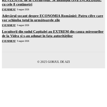
cu cele 8 centimetri
EVENIMENT
9 august 2026
Adevărul șocant despre ECONOMIA României: Patru cifre care
vor schimba totul în următoarele zile
EVENIMENT
9 august 2026
Locuitorii din sudul Capitalei au EXTREM din cauza mirosurilor
de la Vidra și s-au adunat în fața autorităților
EVENIMENT
9 august 2026
© 2025 GORJUL DE AZI