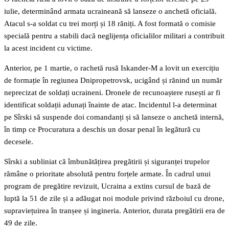
iulie, determinând armata ucraineană să lanseze o anchetă oficială.
Atacul s-a soldat cu trei morți și 18 răniți. A fost formată o comisie
specială pentru a stabili dacă neglijența oficialilor militari a contribuit
la acest incident cu victime.
Anterior, pe 1 martie, o rachetă rusă Iskander-M a lovit un exercițiu
de formație în regiunea Dnipropetrovsk, ucigând și rănind un număr
neprecizat de soldați ucraineni. Dronele de recunoaștere rusești ar fi
identificat soldații adunați înainte de atac. Incidentul l-a determinat
pe Sîrski să suspende doi comandanți și să lanseze o anchetă internă,
în timp ce Procuratura a deschis un dosar penal în legătură cu
decesele.
Sîrski a subliniat că îmbunătățirea pregătirii și siguranței trupelor
rămâne o prioritate absolută pentru forțele armate. În cadrul unui
program de pregătire revizuit, Ucraina a extins cursul de bază de
luptă la 51 de zile și a adăugat noi module privind războiul cu drone,
supraviețuirea în tranșee și ingineria. Anterior, durata pregătirii era de
49 de zile.