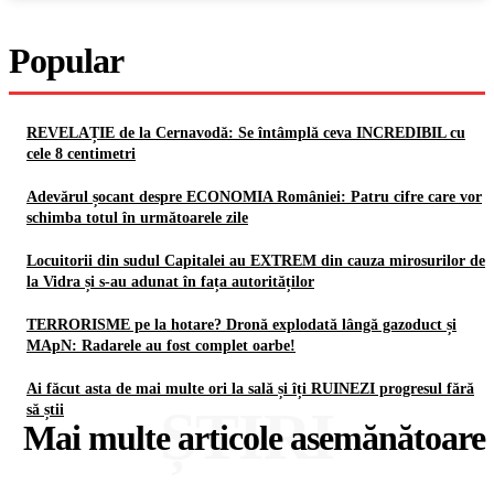
Popular
REVELAȚIE de la Cernavodă: Se întâmplă ceva INCREDIBIL cu
cele 8 centimetri
Adevărul șocant despre ECONOMIA României: Patru cifre care vor
schimba totul în următoarele zile
Locuitorii din sudul Capitalei au EXTREM din cauza mirosurilor de
la Vidra și s-au adunat în fața autorităților
TERRORISME pe la hotare? Dronă explodată lângă gazoduct și
MApN: Radarele au fost complet oarbe!
Ai făcut asta de mai multe ori la sală și îți RUINEZI progresul fără
ȘTIRI
să știi
Mai multe articole asemănătoare