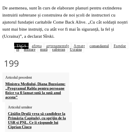
De asemenea, sunt în curs de elaborare planuri pentru extinderea
instruirii subterane și construirea de noi școli de instructori cu
ajutorul fundației caritabile Come Back Alive. „Cu cât soldații noștri
sunt mai bine instruiți, cu atât vor fi mai în siguranță, la fel și
(Ucraina)”, a declarat Sîrski.
TAGS
afirma
antrenamentele
Armate
comandantul
Forţelor
în
militare
mută
subteran
Ucraina
199
Articolul precedent
Ministra Mediului, Diana Buzoianu:
„Programul Rabla pentru persoane
fizice va fi lansat sută la sută anul
acesta”
Articolul următor
Cătălin Drulă vrea să candideze la
Primăria Capitalei, cu sprijin de la
USR și PNL. Ce îi răspunde lui
Ciprian Ciucu