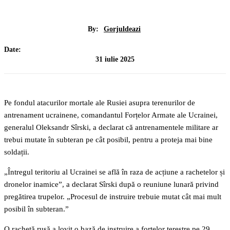
By:
Gorjuldeazi
Date:
31 iulie 2025
Pe fondul atacurilor mortale ale Rusiei asupra terenurilor de
antrenament ucrainene, comandantul Forțelor Armate ale Ucrainei,
generalul Oleksandr Sîrski, a declarat că antrenamentele militare ar
trebui mutate în subteran pe cât posibil, pentru a proteja mai bine
soldații.
„Întregul teritoriu al Ucrainei se află în raza de acțiune a rachetelor și
dronelor inamice”, a declarat Sîrski după o reuniune lunară privind
pregătirea trupelor. „Procesul de instruire trebuie mutat cât mai mult
posibil în subteran.”
O rachetă rusă a lovit o bază de instruire a forțelor terestre pe 29