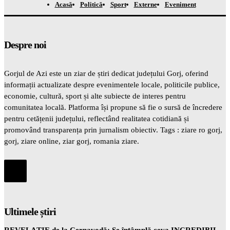
Acasă
Politică
Sport
Externe
Eveniment
Despre noi
Gorjul de Azi este un ziar de știri dedicat județului Gorj, oferind
informații actualizate despre evenimentele locale, politicile publice,
economie, cultură, sport și alte subiecte de interes pentru
comunitatea locală. Platforma își propune să fie o sursă de încredere
pentru cetățenii județului, reflectând realitatea cotidiană și
promovând transparența prin jurnalism obiectiv. Tags : ziare ro gorj,
gorj, ziare online, ziar gorj, romania ziare.
Ultimele știri
REVELAȚIE de la Cernavodă: Se întâmplă ceva INCREDIBIL