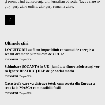
și promovând transparența prin jurnalism obiectiv. Tags : ziare ro
gorj, gorj, ziare online, ziar gorj, romania ziare.
Ultimele știri
LOCUITORII au făcut imposibilul: consumul de energie a
scăzut dramatic și totul este de CRUZ!
EVENIMENT
7 august 2026
Schimbare ȘOCANTĂ în UK: jumătate dintre adolescenți vor
să ignore RESTRICȚIILE de pe social media
EVENIMENT
7 august 2026
Catastrofa care va distruge totul: cum seceta din Europa a
scos la la MASCA combustibilii fosili
EVENIMENT
7 august 2026