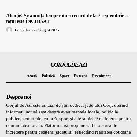
Atenție! Se anunță temperaturi record de la 7 septembrie –
totul este ÎNCHISAT
Gorjuldeazi
-
7 August 2026
GORJUL DE AZI
Acasă
Politică
Sport
Externe
Eveniment
Despre noi
Gorjul de Azi este un ziar de știri dedicat județului Gorj, oferind
informații actualizate despre evenimentele locale, politicile
publice, economie, cultură, sport și alte subiecte de interes pentru
comunitatea locală. Platforma își propune să fie o sursă de
încredere pentru cetățenii județului, reflectând realitatea cotidiană