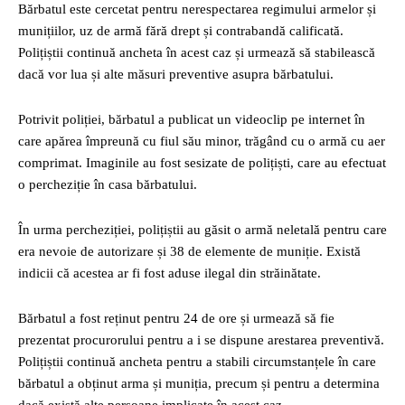
Bărbatul este cercetat pentru nerespectarea regimului armelor și
munițiilor, uz de armă fără drept și contrabandă calificată.
Polițiștii continuă ancheta în acest caz și urmează să stabilească
dacă vor lua și alte măsuri preventive asupra bărbatului.
Potrivit poliției, bărbatul a publicat un videoclip pe internet în
care apărea împreună cu fiul său minor, trăgând cu o armă cu aer
comprimat. Imaginile au fost sesizate de polițiști, care au efectuat
o percheziție în casa bărbatului.
În urma percheziției, polițiștii au găsit o armă neletală pentru care
era nevoie de autorizare și 38 de elemente de muniție. Există
indicii că acestea ar fi fost aduse ilegal din străinătate.
Bărbatul a fost reținut pentru 24 de ore și urmează să fie
prezentat procurorului pentru a i se dispune arestarea preventivă.
Polițiștii continuă ancheta pentru a stabili circumstanțele în care
bărbatul a obținut arma și muniția, precum și pentru a determina