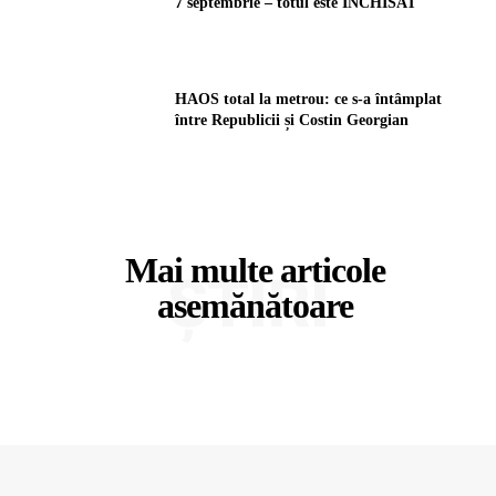
7 septembrie – totul este ÎNCHISAT
HAOS total la metrou: ce s-a întâmplat
între Republicii și Costin Georgian
Mai multe articole
ȘTIRI
asemănătoare