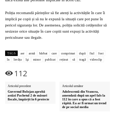
dacă există alte persoane implicate în acest caz.
Poliția recomandă părinților să fie atenți la activitățile în care îi
implică pe copii și să nu le expună la situații care pot pune în
pericol siguranța lor. De asemenea, poliția solicită cetățenilor să
sesizeze orice situație în care copiii sunt expuși la activități
periculoase sau ilegale.
TAGS
aer
armă
bărbat
care
comprimat
după
fiul
fost
în
învăța
îşi
minor
publicat
reținut
să
tragă
videoclip
112
Articolul precedent
Articolul următor
Guvernul Bolojan aprobă
Adolescentă din Vrancea,
astăzi Pachetul 2 de măsuri
amendată după un apel fals la
fiscale, împărțit în 6 proiecte
112 în care a spus că a fost
răpită. Ea ar fi urmat un trend
de pe social media