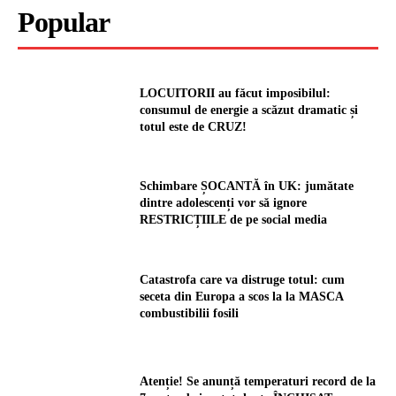
Popular
LOCUITORII au făcut imposibilul:
consumul de energie a scăzut dramatic și
totul este de CRUZ!
Schimbare ȘOCANTĂ în UK: jumătate
dintre adolescenți vor să ignore
RESTRICȚIILE de pe social media
Catastrofa care va distruge totul: cum
seceta din Europa a scos la la MASCA
combustibilii fosili
Atenție! Se anunță temperaturi record de la