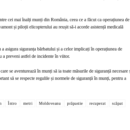
tre cei mai înalți munți din România, ceea ce a făcut ca operațiunea de
vamont și piloții elicopterului au reușit să-i acorde asistență medicală
a asigura siguranța bărbatului și a celor implicați în operațiunea de
u a preveni astfel de incidente în viitor.
care se aventurează în munți să ia toate măsurile de siguranță necesare 
ortant să se respecte regulile și normele de siguranță în munți, pentru a
n
Întro
metri
Moldoveanu
prăpastie
recuperat
scăpat