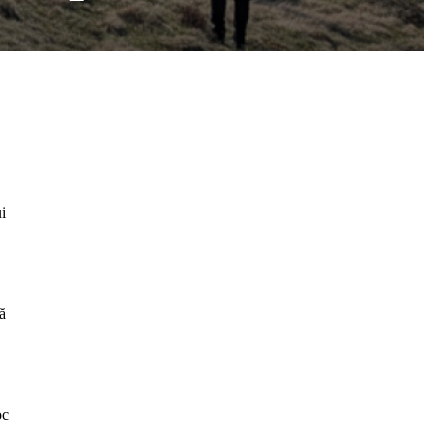
i
nă
oc