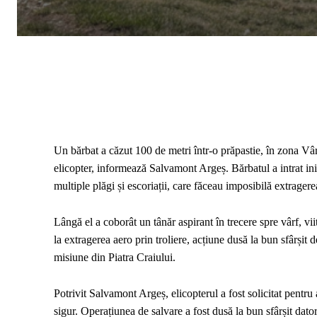
Un bărbat a căzut 100 de metri într-o prăpastie, în zona Vâr
elicopter, informează Salvamont Argeș. Bărbatul a intrat iniț
multiple plăgi și escoriații, care făceau imposibilă extragerea
Lângă el a coborât un tânăr aspirant în trecere spre vârf, vii
la extragerea aero prin troliere, acțiune dusă la bun sfârșit 
misiune din Piatra Craiului.
Potrivit Salvamont Argeș, elicopterul a fost solicitat pentru 
sigur. Operațiunea de salvare a fost dusă la bun sfârșit datori