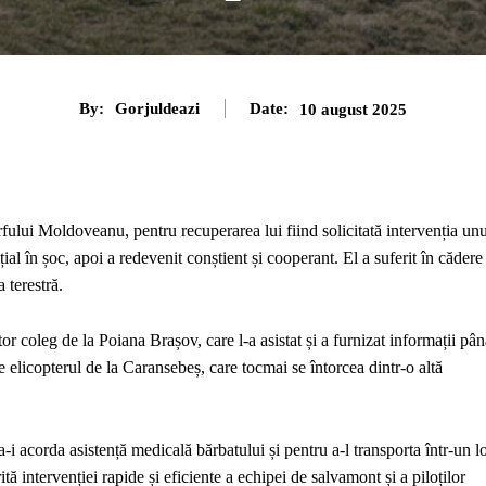
By:
Gorjuldeazi
Date:
10 august 2025
fului Moldoveanu, pentru recuperarea lui fiind solicitată intervenția unu
ial în șoc, apoi a redevenit conștient și cooperant. El a suferit în cădere
 terestră.
tor coleg de la Poiana Brașov, care l-a asistat și a furnizat informații pâ
de elicopterul de la Caransebeș, care tocmai se întorcea dintr-o altă
a-i acorda asistență medicală bărbatului și pentru a-l transporta într-un l
tă intervenției rapide și eficiente a echipei de salvamont și a piloților