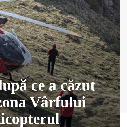
după ce a căzut
 zona Vârfului
icopterul