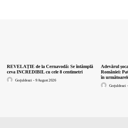
REVELAȚIE de la Cernavodă: Se întâmplă
Adevărul șo
ceva INCREDIBIL cu cele 8 centimetri
României: Pat
în următoarele
Gorjuldeazi
-
9 August 2026
Gorjuldeazi
-