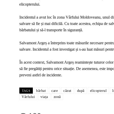
elicopterului.
Incidentul a avut loc în zona Vârfului Moldoveanu, unul din
salvare să fie și mai dificilă. Cu toate acestea, echipa de sal
bărbatului și să-l transporte în siguranță.
Salvamont Argeș a întreprins toate măsurile necesare pentru 
salvare. Incidentul a fost investigat și s-au luat măsuri pentr
În acest context, Salvamont Argeș reamintește tuturor celor 
să fie pregătiți pentru orice situație. De asemenea, este imp
preveni astfel de incidente.
bărbat
care
căzut
după
elicopterul
î
TAGS
Vârfului
viața
zonă