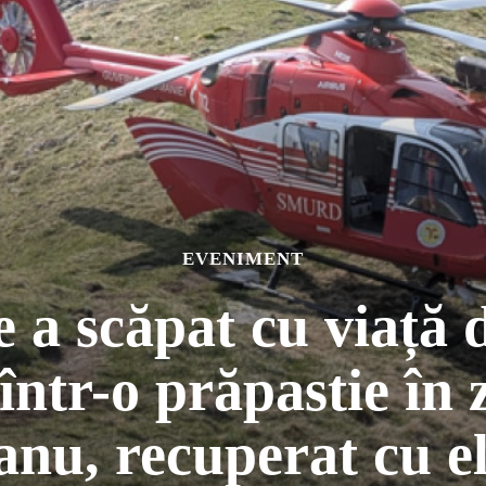
EVENIMENT
 a scăpat cu viață 
într-o prăpastie în
nu, recuperat cu el