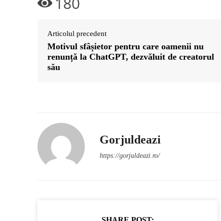
180
Articolul precedent
Motivul sfâșietor pentru care oamenii nu
renunță la ChatGPT, dezvăluit de creatorul
său
Gorjuldeazi
https://gorjuldeazi.ro/
SHARE POST: