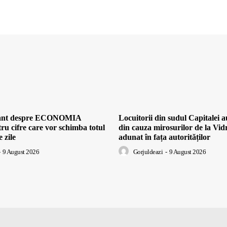
cant despre ECONOMIA
Locuitorii din sudul Capital
ru cifre care vor schimba totul
din cauza mirosurilor de la Vidr
 zile
adunat în fața autorităților
9 August 2026
Gorjuldeazi
-
9 August 2026