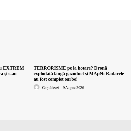
ei au EXTREM
TERRORISME pe la hotare? Dronă
a și s-au
explodată lângă gazoduct și MApN: Radarele
au fost complet oarbe!
Gorjuldeazi
-
9 August 2026