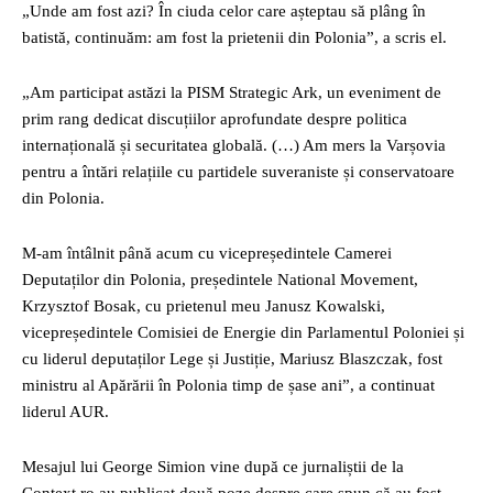
„Unde am fost azi? În ciuda celor care așteptau să plâng în
batistă, continuăm: am fost la prietenii din Polonia”, a scris el.
„Am participat astăzi la PISM Strategic Ark, un eveniment de
prim rang dedicat discuțiilor aprofundate despre politica
internațională și securitatea globală. (…) Am mers la Varșovia
pentru a întări relațiile cu partidele suveraniste și conservatoare
din Polonia.
M-am întâlnit până acum cu vicepreședintele Camerei
Deputaților din Polonia, președintele National Movement,
Krzysztof Bosak, cu prietenul meu Janusz Kowalski,
vicepreședintele Comisiei de Energie din Parlamentul Poloniei și
cu liderul deputaților Lege și Justiție, Mariusz Blaszczak, fost
ministru al Apărării în Polonia timp de șase ani”, a continuat
liderul AUR.
Mesajul lui George Simion vine după ce jurnaliștii de la