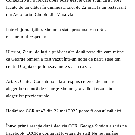
Context.ro au publicat două poze despre care spun că au fost
făcute de un cititor în dimineața zilei de 22 mai, la un restaurant
din Aeroportul Chopin din Varșovia.
Potrivit jurnaliștilor, Simion a stat aproximativ o oră la
restaurantul respectiv.
Ulterior, Ziarul de Iași a publicat alte două poze din care reiese
că George Simion a fost văzut într-un hotel de patru stele din
centrul Capitalei poloneze, unde s-ar fi cazat.
Astăzi, Curtea Constituțională a respins cererea de anulare a
alegerilor depusă de George Simion și a validat rezultatul
alegerilor prezidențiale.
Hotărârea CCR nr.43 din 22 mai 2025 poate fi consultată aici.
Într-o primă reacție după decizia CCR, George Simion a scris pe
Facebook: „CCR a continuat lovitura de stat! Nu ne rămâne