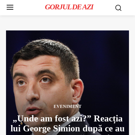
GORJUL DE AZI
EVENIMENT
„Unde am fost azi?” Reacția
lui George Simion după ce au