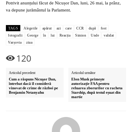
Potrivit anunțului făcut de Nicușor Dan, luni, 26 mai, la prânz,
va depune jurământul la Parlament.
TAGS
Alegerile
apărut
azi
care
CCR
după
fost
fotografii
George
în
lui
Reacția
Simion
Unde
validat
Varșovia
ziua
120
Articolul precedent
Articolul următor
Cum a răspuns Nicuşor Dan,
Elon Musk primește
întrebat dacă îl consideră
autorizație FAA pentru
vinovat de crime de război pe
reluarea zborurilor cu racheta
Benjamin Netanyahu
Starship, după testul eșuat din
martie