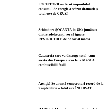
LOCUITORII au făcut imposibilul:
consumul de energie a scăzut dramatic și
totul este de CRUZ!
Schimbare ȘOCANTĂ în UK: jumătate
dintre adolescenți vor să ignore
RESTRICȚIILE de pe social media
Catastrofa care va distruge totul: cum
seceta din Europa a scos la la MASCA
combustibilii fosili
Atenție! Se anunță temperaturi record de la
7 septembrie – totul este ÎNCHISAT