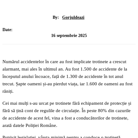
By:
Gorjuldeazi
Date:
16 septembrie 2025
Numărul accidentelor în care au fost implicate trotinete a crescut
alarmant, mai ales în ultimul an. Au fost 1.500 de accidente de la
începutul anului încoace, față de 1.300 de accidente în tot anul
trecut. Șapte oameni și-au pierdut viața, iar 1.600 de oameni au fost
răniți.
Cei mai mulți s-au urcat pe trotinete fără echipament de protecție și
fără să țină cont de regulile de circulație. În peste 80% din cazurile
de accidente de acest fel, vina a fost a conducătorilor de trotinete,
arată datele Poliției Române.
Potrivit legislației, vârsta minimă pentru a conduce o trotinetă