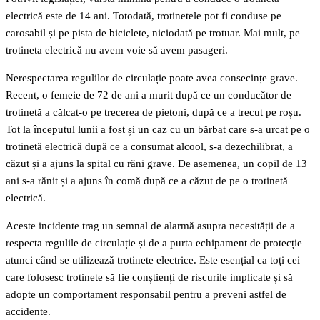
electrică este de 14 ani. Totodată, trotinetele pot fi conduse pe
carosabil și pe pista de biciclete, niciodată pe trotuar. Mai mult, pe
trotineta electrică nu avem voie să avem pasageri.
Nerespectarea regulilor de circulație poate avea consecințe grave.
Recent, o femeie de 72 de ani a murit după ce un conducător de
trotinetă a călcat-o pe trecerea de pietoni, după ce a trecut pe roșu.
Tot la începutul lunii a fost și un caz cu un bărbat care s-a urcat pe o
trotinetă electrică după ce a consumat alcool, s-a dezechilibrat, a
căzut și a ajuns la spital cu răni grave. De asemenea, un copil de 13
ani s-a rănit și a ajuns în comă după ce a căzut de pe o trotinetă
electrică.
Aceste incidente trag un semnal de alarmă asupra necesității de a
respecta regulile de circulație și de a purta echipament de protecție
atunci când se utilizează trotinete electrice. Este esențial ca toți cei
care folosesc trotinete să fie conștienți de riscurile implicate și să
adopte un comportament responsabil pentru a preveni astfel de
accidente.