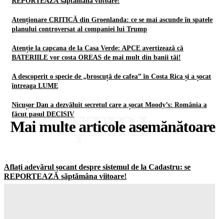
REPORTEAZĂ săptămâna viitoare!
Atenționare CRITICĂ din Groenlanda: ce se mai ascunde în spatele
planului controversat al companiei lui Trump
Atenție la capcana de la Casa Verde: APCE avertizează că
BATERIILE vor costa OREAS de mai mult din banii tăi!
A descoperit o specie de „broscuță de cafea” în Costa Rica și a șocat
întreaga LUME
Nicușor Dan a dezvăluit secretul care a șocat Moody’s: România a
ȘTIRI
făcut pasul DECISIV
Mai multe articole asemănătoare
Aflați adevărul șocant despre sistemul de la Cadastru: se
REPORTEAZĂ săptămâna viitoare!
Gorjuldeazi
-
8 August 2026