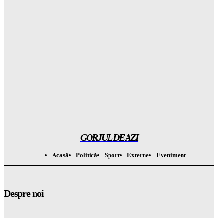
Atenționare CRITICĂ din Groenlanda: ce se mai ascunde în
spatele planului controversat al companiei lui Trump
Gorjuldeazi
-
8 August 2026
Atenție la capcana de la Casa Verde: APCE avertizează că
BATERIILE vor costa OREAS de mai mult din banii tăi!
Gorjuldeazi
-
8 August 2026
A descoperit o specie de „broscuță de cafea” în Costa Rica și a
șocat întreaga LUME
Gorjuldeazi
-
8 August 2026
GORJUL DE AZI
Acasă
Politică
Sport
Externe
Eveniment
Despre noi