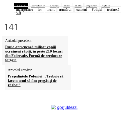
TAGS
accidente
acesta
anul
arată
crescut
datele
îngrijorător
lor
murit
numărul
oameni
Poliției
trotinetă
Val
141
Articolul precedent
Rusia antrenează militar copiii
ucraineni răpiți, în peste 210 locuri
din Federație. Formă de reeducare
forțată
Articolul următor
Preşedintele Poloniei: „Trebuie să
facem totul să fim pregătiţi de
război”