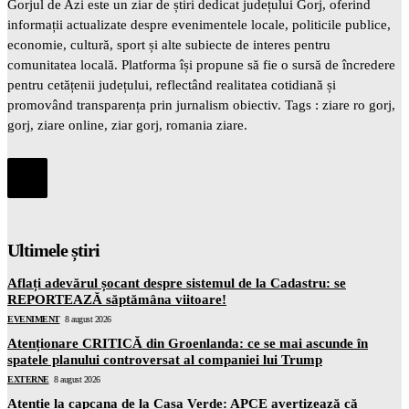
Gorjul de Azi este un ziar de știri dedicat județului Gorj, oferind
informații actualizate despre evenimentele locale, politicile publice,
economie, cultură, sport și alte subiecte de interes pentru
comunitatea locală. Platforma își propune să fie o sursă de încredere
pentru cetățenii județului, reflectând realitatea cotidiană și
promovând transparența prin jurnalism obiectiv. Tags : ziare ro gorj,
gorj, ziare online, ziar gorj, romania ziare.
Ultimele știri
Aflați adevărul șocant despre sistemul de la Cadastru: se
REPORTEAZĂ săptămâna viitoare!
EVENIMENT
8 august 2026
Atenționare CRITICĂ din Groenlanda: ce se mai ascunde în
spatele planului controversat al companiei lui Trump
EXTERNE
8 august 2026
Atenție la capcana de la Casa Verde: APCE avertizează că