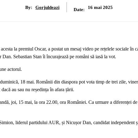
By:
Gorjuldeazi
16 mai 2025
Date:
esta la premiul Oscar, a postat un mesaj video pe rețelele sociale în ca
r Dan. Sebastian Stan îi încurajează pe români să iasă la vot.
une actorul.
 duminică, 18 mai. Românii din diaspora pot vota timp de trei zile, viner
 dacă au sau nu reședința în afara țării.
ndă, joi, 15 mai, la ora 22.00, ora României. Ca urmare a diferenței de 
e Simion, liderul partidului AUR, și Nicușor Dan, candidat independent ș