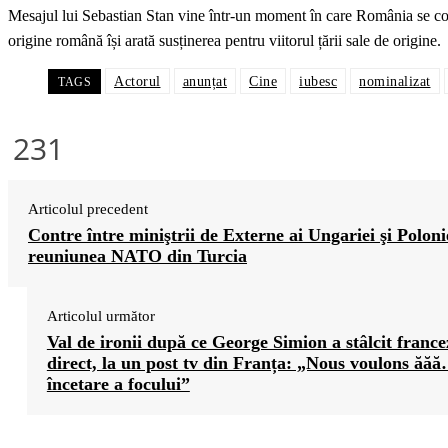
Mesajul lui Sebastian Stan vine într-un moment în care România se con
origine română își arată susținerea pentru viitorul țării sale de origine.
Actorul
anunțat
Cine
iubesc
nominalizat
TAGS
231
Articolul precedent
Contre între miniştrii de Externe ai Ungariei şi Polonie
reuniunea NATO din Turcia
Articolul următor
Val de ironii după ce George Simion a stâlcit france
direct, la un post tv din Franța: „Nous voulons ăă
încetare a focului”