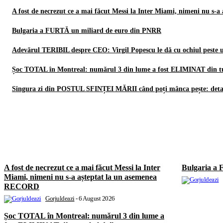
A fost de necrezut ce a mai făcut Messi la Inter Miami, nimeni nu s
Bulgaria a FURTĂ un miliard de euro din PNRR
Adevărul TERIBIL despre CEO: Virgil Popescu le dă cu ochiul peste um
Șoc TOTAL în Montreal: numărul 3 din lume a fost ELIMINAT din tur
Singura zi din POSTUL SFINȚEI MĂRII când poți mânca pește: detali
A fost de necrezut ce a mai făcut Messi la Inter
Bulgaria a
Miami, nimeni nu s-a așteptat la un asemenea
RECORD
Gorjuldeazi
-
6 August 2026
Șoc TOTAL în Montreal: numărul 3 din lume a