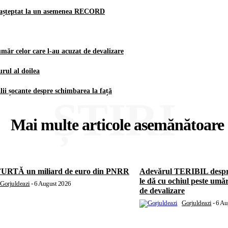
-a așteptat la un asemenea RECORD
ăr celor care l-au acuzat de devalizare
ul al doilea
i șocante despre schimbarea la față
ȘTIRI
Mai multe articole asemănătoare
 FURTĂ un miliard de euro din PNRR
Adevărul TERIBIL despr
le dă cu ochiul peste umăr
Gorjuldeazi
-
6 August 2026
de devalizare
Gorjuldeazi
-
6 Au