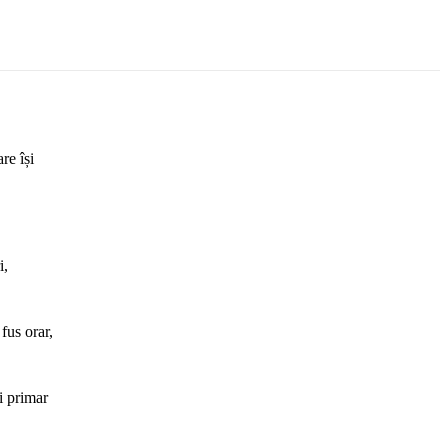
re își
i,
fus orar,
i primar