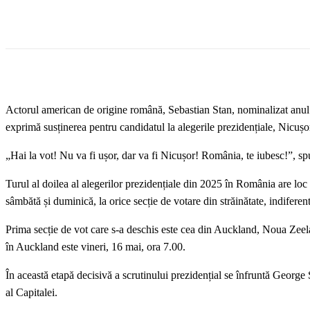
Actorul american de origine română, Sebastian Stan, nominalizat anul ac
exprimă susținerea pentru candidatul la alegerile prezidențiale, Nicușo
„Hai la vot! Nu va fi ușor, dar va fi Nicușor! România, te iubesc!”, sp
Turul al doilea al alegerilor prezidențiale din 2025 în România are loc
sâmbătă și duminică, la orice secție de votare din străinătate, indiferent
Prima secție de vot care s-a deschis este cea din Auckland, Noua Zeela
în Auckland este vineri, 16 mai, ora 7.00.
În această etapă decisivă a scrutinului prezidențial se înfruntă Georg
al Capitalei.