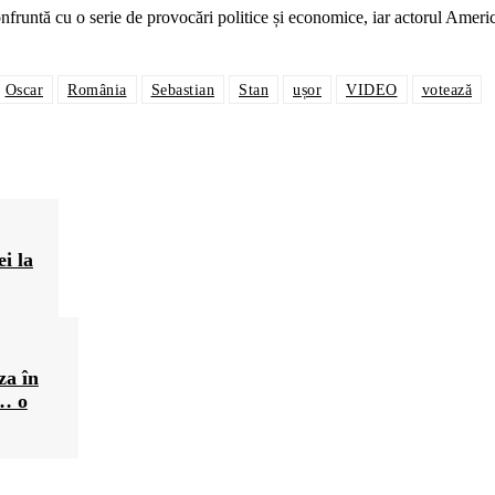
fruntă cu o serie de provocări politice și economice, iar actorul Ameri
Oscar
România
Sebastian
Stan
ușor
VIDEO
votează
i la
za în
ă… o