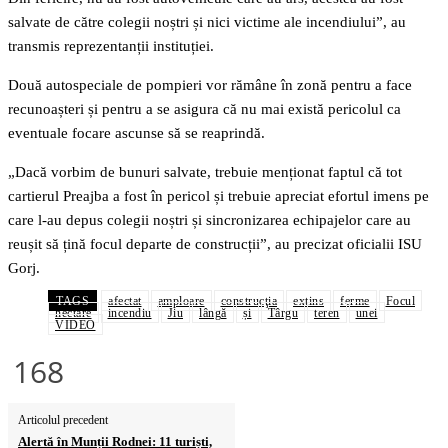
salvate de către colegii noștri și nici victime ale incendiului”, au
transmis reprezentanții instituției.
Două autospeciale de pompieri vor rămâne în zonă pentru a face
recunoașteri și pentru a se asigura că nu mai există pericolul ca
eventuale focare ascunse să se reaprindă.
„Dacă vorbim de bunuri salvate, trebuie menționat faptul că tot
cartierul Preajba a fost în pericol și trebuie apreciat efortul imens pe
care l-au depus colegii noștri și sincronizarea echipajelor care au
reușit să țină focul departe de construcții”, au precizat oficialii ISU
Gorj.
TAGS
afectat
amploare
construcţia
extins
ferme
Focul
hectare
incendiu
Jiu
lângă
și
Târgu
teren
unei
VIDEO
168
Articolul precedent
Alertă în Munții Rodnei: 11 turiști,