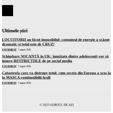
Ultimele știri
LOCUITORII au făcut imposibilul: consumul de energie a scăzut
dramatic și totul este de CRUZ!
EVENIMENT
7 august 2026
Schimbare ȘOCANTĂ în UK: jumătate dintre adolescenți vor să
ignore RESTRICȚIILE de pe social media
EVENIMENT
7 august 2026
Catastrofa care va distruge totul: cum seceta din Europa a scos la
la MASCA combustibilii fosili
EVENIMENT
7 august 2026
© 2025 GORJUL DE AZI