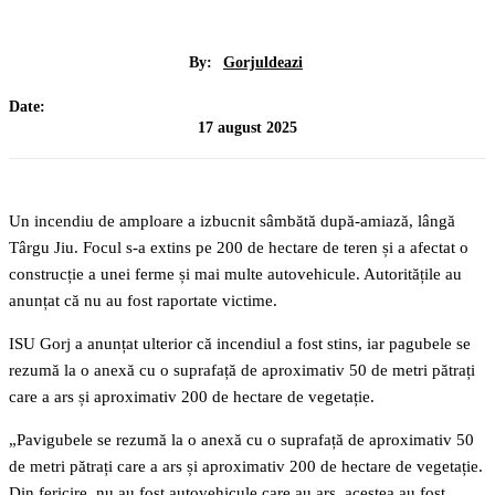
By:
Gorjuldeazi
Date:
17 august 2025
Un incendiu de amploare a izbucnit sâmbătă după-amiază, lângă
Târgu Jiu. Focul s-a extins pe 200 de hectare de teren și a afectat o
construcție a unei ferme și mai multe autovehicule. Autoritățile au
anunțat că nu au fost raportate victime.
ISU Gorj a anunțat ulterior că incendiul a fost stins, iar pagubele se
rezumă la o anexă cu o suprafață de aproximativ 50 de metri pătrați
care a ars și aproximativ 200 de hectare de vegetație.
„Pavigubele se rezumă la o anexă cu o suprafață de aproximativ 50
de metri pătrați care a ars și aproximativ 200 de hectare de vegetație.
Din fericire, nu au fost autovehicule care au ars, acestea au fost