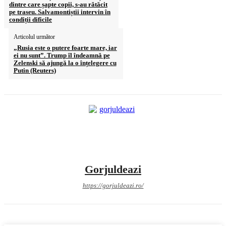
dintre care șapte copii, s-au rătăcit
pe traseu. Salvamontiștii intervin în
condiții dificile
Articolul următor
„Rusia este o putere foarte mare, iar
ei nu sunt”. Trump îl îndeamnă pe
Zelenski să ajungă la o înțelegere cu
Putin (Reuters)
Gorjuldeazi
https://gorjuldeazi.ro/