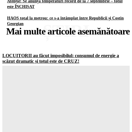
Atenție! Se anunță temperaturi record de la 7 septembrie – totul
este ÎNCHISAT
HAOS total la metrou: ce s-a întâmplat între Republicii și Costin
ȘTIRI
Georgian
Mai multe articole asemănătoare
LOCUITORII au făcut imposibilul: consumul de energie a
scăzut dramatic și totul este de CRUZ!
Gorjuldeazi
-
7 August 2026
Schimbare ȘOCANTĂ în UK: jumătate dintre adolescenți vor
să ignore RESTRICȚIILE de pe social media
Gorjuldeazi
-
7 August 2026
Catastrofa care va distruge totul: cum seceta din Europa a scos
la la MASCA combustibilii fosili
Gorjuldeazi
-
7 August 2026