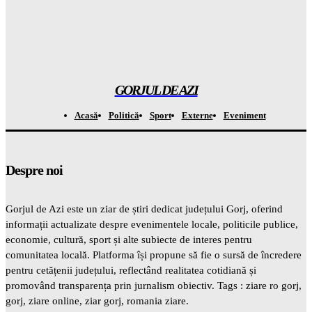
Atenție! Se anunță temperaturi record de la 7 septembrie –
totul este ÎNCHISAT
Gorjuldeazi
-
7 August 2026
GORJUL DE AZI
Acasă
Politică
Sport
Externe
Eveniment
Despre noi
Gorjul de Azi este un ziar de știri dedicat județului Gorj, oferind
informații actualizate despre evenimentele locale, politicile publice,
economie, cultură, sport și alte subiecte de interes pentru
comunitatea locală. Platforma își propune să fie o sursă de încredere
pentru cetățenii județului, reflectând realitatea cotidiană și
promovând transparența prin jurnalism obiectiv. Tags : ziare ro gorj,
gorj, ziare online, ziar gorj, romania ziare.