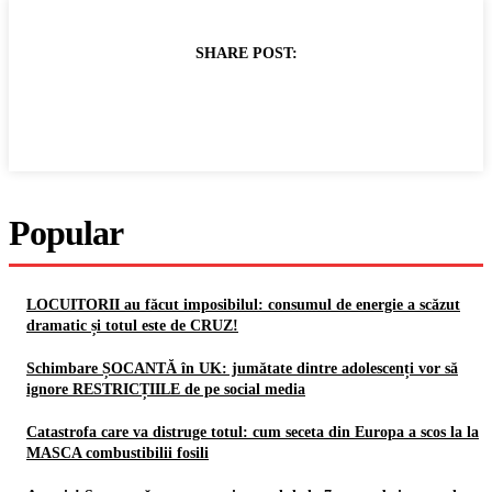
SHARE POST:
Popular
LOCUITORII au făcut imposibilul: consumul de energie a scăzut
dramatic și totul este de CRUZ!
Schimbare ȘOCANTĂ în UK: jumătate dintre adolescenți vor să
ignore RESTRICȚIILE de pe social media
Catastrofa care va distruge totul: cum seceta din Europa a scos la la
MASCA combustibilii fosili