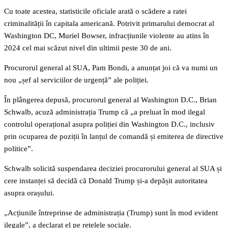
Cu toate acestea, statisticile oficiale arată o scădere a ratei
criminalității în capitala americană. Potrivit primarului democrat al
Washington DC, Muriel Bowser, infracțiunile violente au atins în
2024 cel mai scăzut nivel din ultimii peste 30 de ani.
Procurorul general al SUA, Pam Bondi, a anunțat joi că va numi un
nou „șef al serviciilor de urgență” ale poliției.
În plângerea depusă, procurorul general al Washington D.C., Brian
Schwalb, acuză administrația Trump că „a preluat în mod ilegal
controlul operațional asupra poliției din Washington D.C., inclusiv
prin ocuparea de poziții în lanțul de comandă și emiterea de directive
politice”.
Schwalb solicită suspendarea deciziei procurorului general al SUA și
cere instanței să decidă că Donald Trump și-a depășit autoritatea
asupra orașului.
„Acțiunile întreprinse de administrația (Trump) sunt în mod evident
ilegale”, a declarat el pe rețelele sociale.