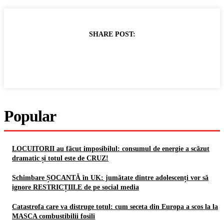
SHARE POST:
Popular
LOCUITORII au făcut imposibilul: consumul de energie a scăzut
dramatic și totul este de CRUZ!
Schimbare ȘOCANTĂ în UK: jumătate dintre adolescenți vor să
ignore RESTRICȚIILE de pe social media
Catastrofa care va distruge totul: cum seceta din Europa a scos la la
MASCA combustibilii fosili