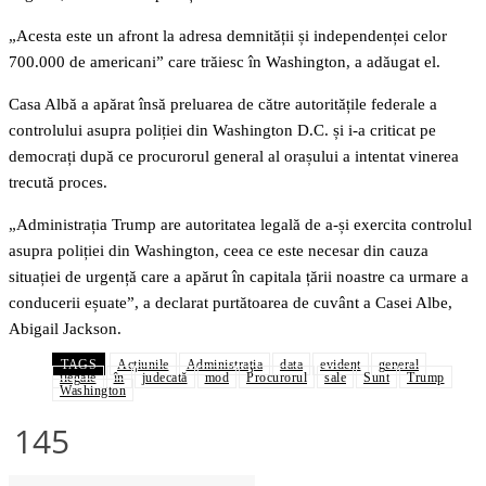
„Acesta este un afront la adresa demnității și independenței celor
700.000 de americani” care trăiesc în Washington, a adăugat el.
Casa Albă a apărat însă preluarea de către autoritățile federale a
controlului asupra poliției din Washington D.C. și i-a criticat pe
democrați după ce procurorul general al orașului a intentat vinerea
trecută proces.
„Administrația Trump are autoritatea legală de a-și exercita controlul
asupra poliției din Washington, ceea ce este necesar din cauza
situației de urgență care a apărut în capitala țării noastre ca urmare a
conducerii eșuate”, a declarat purtătoarea de cuvânt a Casei Albe,
Abigail Jackson.
TAGS
Acţiunile
Administraţia
data
evident
general
ilegale
în
judecată
mod
Procurorul
sale
Sunt
Trump
Washington
145