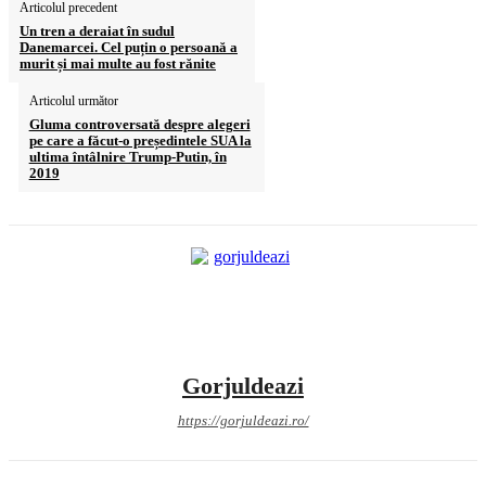
Articolul precedent
Un tren a deraiat în sudul
Danemarcei. Cel puțin o persoană a
murit și mai multe au fost rănite
Articolul următor
Gluma controversată despre alegeri
pe care a făcut-o președintele SUA la
ultima întâlnire Trump-Putin, în
2019
Gorjuldeazi
https://gorjuldeazi.ro/