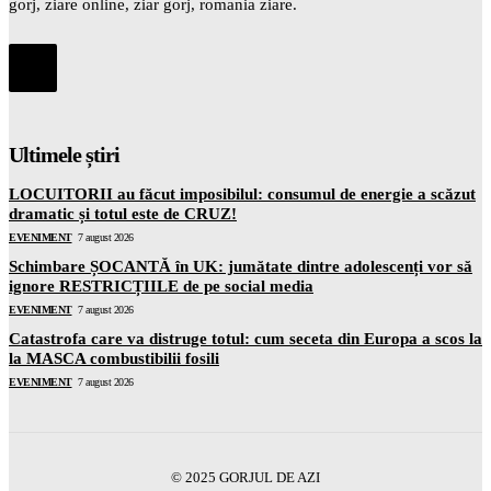
gorj, ziare online, ziar gorj, romania ziare.
Ultimele știri
LOCUITORII au făcut imposibilul: consumul de energie a scăzut
dramatic și totul este de CRUZ!
EVENIMENT
7 august 2026
Schimbare ȘOCANTĂ în UK: jumătate dintre adolescenți vor să
ignore RESTRICȚIILE de pe social media
EVENIMENT
7 august 2026
Catastrofa care va distruge totul: cum seceta din Europa a scos la
la MASCA combustibilii fosili
EVENIMENT
7 august 2026
© 2025 GORJUL DE AZI