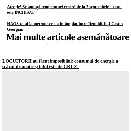
Atenție! Se anunță temperaturi record de la 7 septembrie – totul
este ÎNCHISAT
HAOS total la metrou: ce s-a întâmplat între Republicii și Costin
ȘTIRI
Georgian
Mai multe articole asemănătoare
LOCUITORII au făcut imposibilul: consumul de energie a
scăzut dramatic și totul este de CRUZ!
Gorjuldeazi
-
7 August 2026
Schimbare ȘOCANTĂ în UK: jumătate dintre adolescenți vor
să ignore RESTRICȚIILE de pe social media
Gorjuldeazi
-
7 August 2026
Catastrofa care va distruge totul: cum seceta din Europa a scos
la la MASCA combustibilii fosili