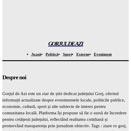
Gorjuldeazi
-
7 August 2026
Atenție! Se anunță temperaturi record de la 7 septembrie –
totul este ÎNCHISAT
Gorjuldeazi
-
7 August 2026
GORJUL DE AZI
Acasă
Politică
Sport
Externe
Eveniment
Despre noi
Gorjul de Azi este un ziar de știri dedicat județului Gorj, oferind
informații actualizate despre evenimentele locale, politicile publice,
economie, cultură, sport și alte subiecte de interes pentru
comunitatea locală. Platforma își propune să fie o sursă de încredere
pentru cetățenii județului, reflectând realitatea cotidiană și
promovând transparența prin jurnalism obiectiv. Tags : ziare ro gorj,