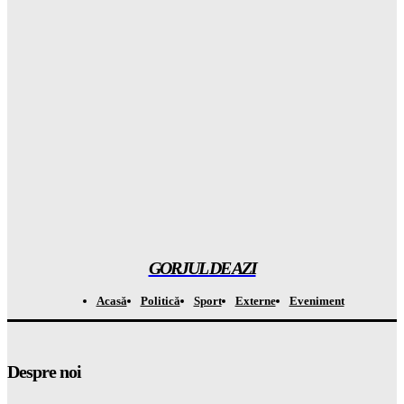
Atenționare CRITICĂ din Groenlanda: ce se mai ascunde în
spatele planului controversat al companiei lui Trump
Gorjuldeazi
-
8 August 2026
Atenție la capcana de la Casa Verde: APCE avertizează că
BATERIILE vor costa OREAS de mai mult din banii tăi!
Gorjuldeazi
-
8 August 2026
A descoperit o specie de „broscuță de cafea” în Costa Rica și a
șocat întreaga LUME
Gorjuldeazi
-
8 August 2026
GORJUL DE AZI
Acasă
Politică
Sport
Externe
Eveniment
Despre noi