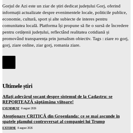
Gorjul de Azi este un ziar de știri dedicat județului Gorj, oferind
informații actualizate despre evenimentele locale, politicile publice,
economie, cultură, sport și alte subiecte de interes pentru
comunitatea locală. Platforma își propune să fie o sursă de încredere
pentru cetățenii județului, reflectând realitatea cotidiană și
promovând transparența prin jurnalism obiectiv. Tags : ziare ro gorj,
gorj, ziare online, ziar gorj, romania ziare.
Ultimele știri
Aflați adevărul șocant despre sistemul de la Cadastru: se
REPORTEAZĂ săptămâna viitoare!
EVENIMENT
8 august 2026
Atenționare CRITICĂ din Groenlanda: ce se mai ascunde în
spatele planului controversat al companiei lui Trump
EXTERNE
8 august 2026