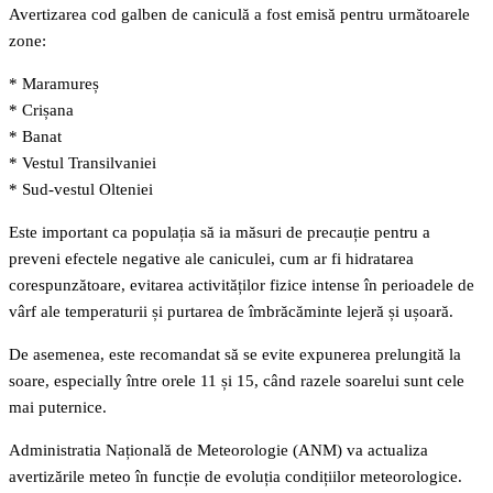
Avertizarea cod galben de caniculă a fost emisă pentru următoarele
zone:
* Maramureș
* Crișana
* Banat
* Vestul Transilvaniei
* Sud-vestul Olteniei
Este important ca populația să ia măsuri de precauție pentru a
preveni efectele negative ale caniculei, cum ar fi hidratarea
corespunzătoare, evitarea activităților fizice intense în perioadele de
vârf ale temperaturii și purtarea de îmbrăcăminte lejeră și ușoară.
De asemenea, este recomandat să se evite expunerea prelungită la
soare, especially între orele 11 și 15, când razele soarelui sunt cele
mai puternice.
Administratia Națională de Meteorologie (ANM) va actualiza
avertizările meteo în funcție de evoluția condițiilor meteorologice.