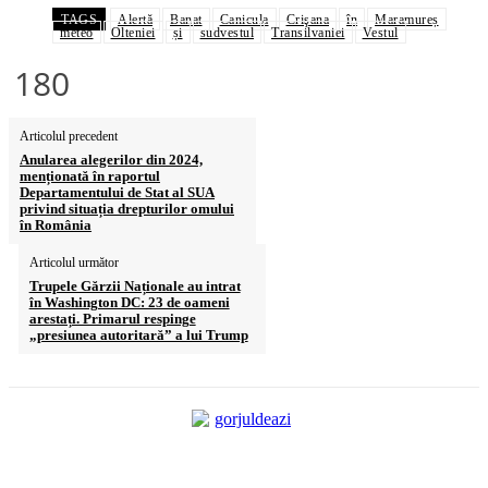
TAGS
Alertă
Banat
Canicula
Crişana
în
Maramureș
meteo
Olteniei
și
sudvestul
Transilvaniei
Vestul
180
Articolul precedent
Anularea alegerilor din 2024,
menționată în raportul
Departamentului de Stat al SUA
privind situația drepturilor omului
în România
Articolul următor
Trupele Gărzii Naționale au intrat
în Washington DC: 23 de oameni
arestați. Primarul respinge
„presiunea autoritară” a lui Trump