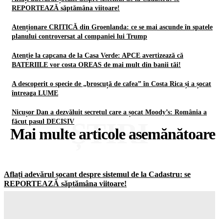
REPORTEAZĂ săptămâna viitoare!
Atenționare CRITICĂ din Groenlanda: ce se mai ascunde în spatele
planului controversat al companiei lui Trump
Atenție la capcana de la Casa Verde: APCE avertizează că
BATERIILE vor costa OREAS de mai mult din banii tăi!
A descoperit o specie de „broscuță de cafea” în Costa Rica și a șocat
întreaga LUME
Nicușor Dan a dezvăluit secretul care a șocat Moody’s: România a
ȘTIRI
făcut pasul DECISIV
Mai multe articole asemănătoare
Aflați adevărul șocant despre sistemul de la Cadastru: se
REPORTEAZĂ săptămâna viitoare!
Gorjuldeazi
-
8 August 2026