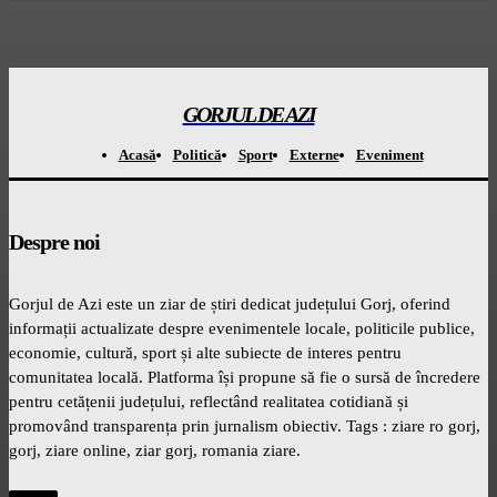
GORJUL DE AZI
Acasă
Politică
Sport
Externe
Eveniment
Despre noi
Gorjul de Azi este un ziar de știri dedicat județului Gorj, oferind
informații actualizate despre evenimentele locale, politicile publice,
economie, cultură, sport și alte subiecte de interes pentru
comunitatea locală. Platforma își propune să fie o sursă de încredere
pentru cetățenii județului, reflectând realitatea cotidiană și
promovând transparența prin jurnalism obiectiv. Tags : ziare ro gorj,
gorj, ziare online, ziar gorj, romania ziare.