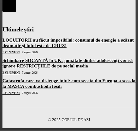
Ultimele știri
LOCUITORII au făcut imposibilul: consumul de energie a scăzut
dramatic și totul este de CRUZ!
EVENIMENT
7 august 2026
Schimbare ȘOCANTĂ în UK: jumătate dintre adolescenți vor să
ignore RESTRICȚIILE de pe social media
EVENIMENT
7 august 2026
Catastrofa care va distruge totul: cum seceta din Europa a scos la
la MASCA combustibilii fosili
EVENIMENT
7 august 2026
© 2025 GORJUL DE AZI