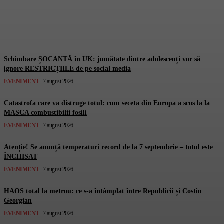
totul este de CRUZ!
Gorjuldeazi
-
7 August 2026
Schimbare ȘOCANTĂ în UK: jumătate dintre adolescenți vor să
ignore RESTRICȚIILE de pe social media
EVENIMENT
7 august 2026
Catastrofa care va distruge totul: cum seceta din Europa a scos la la
MASCA combustibilii fosili
EVENIMENT
7 august 2026
Atenție! Se anunță temperaturi record de la 7 septembrie – totul este
ÎNCHISAT
EVENIMENT
7 august 2026
HAOS total la metrou: ce s-a întâmplat între Republicii și Costin
Georgian
EVENIMENT
7 august 2026