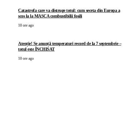
Catastrofa care va distruge totul: cum seceta din Europa a
scos la la MASCA combustibilii fosili
10 ore ago
Atenție! Se anunță temperaturi record de la 7 septembrie –
totul este ÎNCHISAT
10 ore ago