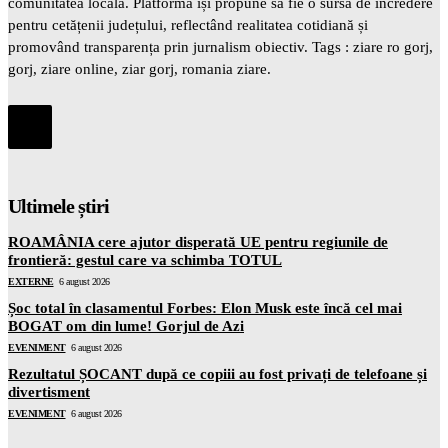
comunitatea locală. Platforma își propune să fie o sursă de încredere
pentru cetățenii județului, reflectând realitatea cotidiană și
promovând transparența prin jurnalism obiectiv. Tags : ziare ro gorj,
gorj, ziare online, ziar gorj, romania ziare.
Ultimele știri
ROAMÂNIA cere ajutor disperată UE pentru regiunile de
frontieră: gestul care va schimba TOTUL
EXTERNE
6 august 2026
Șoc total în clasamentul Forbes: Elon Musk este încă cel mai
BOGAT om din lume! Gorjul de Azi
EVENIMENT
6 august 2026
Rezultatul ȘOCANT după ce copiii au fost privați de telefoane și
divertisment
EVENIMENT
6 august 2026