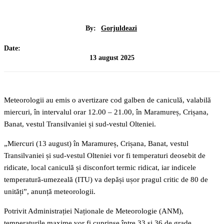
By:
Gorjuldeazi
Date:
13 august 2025
Meteorologii au emis o avertizare cod galben de caniculă, valabilă
miercuri, în intervalul orar 12.00 – 21.00, în Maramureș, Crișana,
Banat, vestul Transilvaniei și sud-vestul Olteniei.
„Miercuri (13 august) în Maramureș, Crișana, Banat, vestul
Transilvaniei și sud-vestul Olteniei vor fi temperaturi deosebit de
ridicate, local caniculă și disconfort termic ridicat, iar indicele
temperatură-umezeală (ITU) va depăși ușor pragul critic de 80 de
unități”, anunță meteorologii.
Potrivit Administrației Naționale de Meteorologie (ANM),
temperaturile maxime vor fi cuprinse între 33 și 36 de grade.