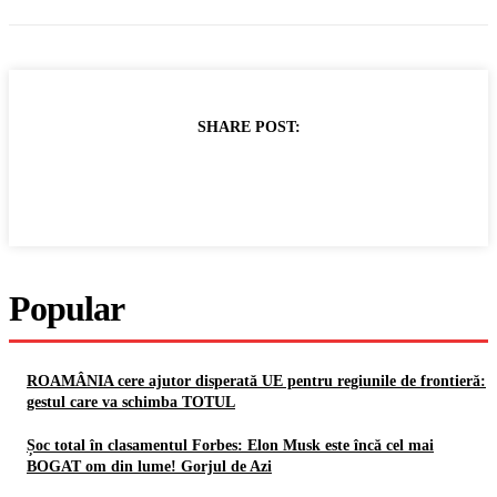
SHARE POST:
Popular
ROAMÂNIA cere ajutor disperată UE pentru regiunile de frontieră:
gestul care va schimba TOTUL
Șoc total în clasamentul Forbes: Elon Musk este încă cel mai
BOGAT om din lume! Gorjul de Azi