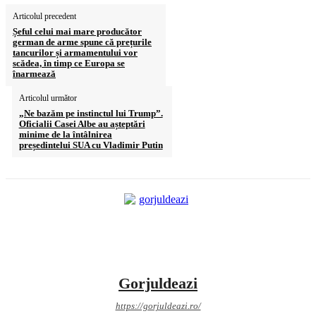
Articolul precedent
Șeful celui mai mare producător
german de arme spune că prețurile
tancurilor și armamentului vor
scădea, în timp ce Europa se
înarmează
Articolul următor
„Ne bazăm pe instinctul lui Trump”.
Oficialii Casei Albe au așteptări
minime de la întâlnirea
președintelui SUA cu Vladimir Putin
Gorjuldeazi
https://gorjuldeazi.ro/