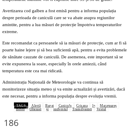
Avertizarea cod galben a fost emisă pentru a informa populația
despre perioada de caniculă care se va abate asupra regiunilor
amintite, pentru a lua măsuri de protecție împotriva temperaturilor
extreme.
Este recomandat ca persoanele să ia măsuri de protecție, cum ar fi să
poarte haine lejere și să bea suficientă apă, pentru a evita problemele
de sănătate cauzate de caniculă. De asemenea, este important să se
evite expunerea la soare, especially în orele amiezii, când
temperatura este cea mai ridicată.
Administrația Națională de Meteorologie va continua să
monitorizeze situația meteo și va emite actualizări și avertizări, dacă
este necesar, pentru a informa populația despre evoluția vremii.
TAGS
Alertă
Banat
Canicula
Crişana
în
Maramureș
meteo
Olteniei
și
sudvestul
Transilvaniei
Vestul
186