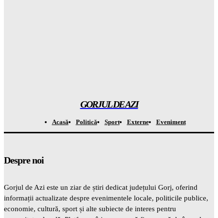
Rezultatul ȘOCANT după ce copiii au fost privați de telefoane
și divertisment
Gorjuldeazi
-
6 August 2026
Șoc din mediul medical! Se descoperă un beneficiu
INAȘPTEPTAT al medicamentelor pentru slăbit care va
schimba totul
Gorjuldeazi
-
6 August 2026
GORJUL DE AZI
Acasă
Politică
Sport
Externe
Eveniment
Despre noi
Gorjul de Azi este un ziar de știri dedicat județului Gorj, oferind
informații actualizate despre evenimentele locale, politicile publice,
economie, cultură, sport și alte subiecte de interes pentru