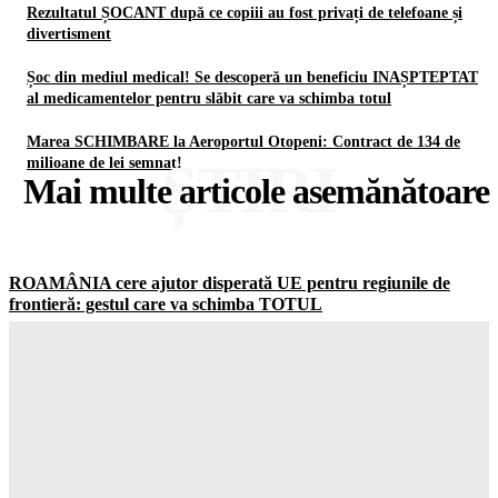
Rezultatul ȘOCANT după ce copiii au fost privați de telefoane și
divertisment
Șoc din mediul medical! Se descoperă un beneficiu INAȘPTEPTAT
al medicamentelor pentru slăbit care va schimba totul
Marea SCHIMBARE la Aeroportul Otopeni: Contract de 134 de
ȘTIRI
milioane de lei semnat!
Mai multe articole asemănătoare
ROAMÂNIA cere ajutor disperată UE pentru regiunile de
frontieră: gestul care va schimba TOTUL
Gorjuldeazi
-
6 August 2026
Șoc total în clasamentul Forbes: Elon Musk este încă cel mai
BOGAT om din lume! Gorjul de Azi
Gorjuldeazi
-
6 August 2026