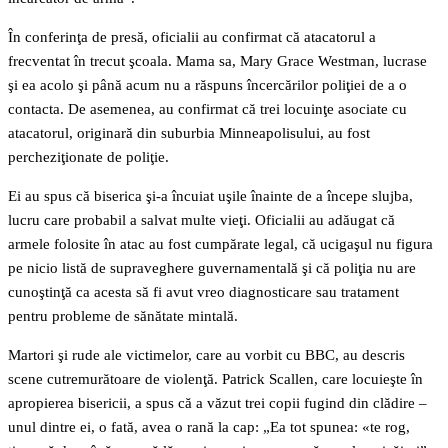
În conferinţa de presă, oficialii au confirmat că atacatorul a
frecventat în trecut şcoala. Mama sa, Mary Grace Westman, lucrase
şi ea acolo şi până acum nu a răspuns încercărilor poliţiei de a o
contacta. De asemenea, au confirmat că trei locuinţe asociate cu
atacatorul, originară din suburbia Minneapolisului, au fost
percheziţionate de poliţie.
Ei au spus că biserica şi-a încuiat uşile înainte de a începe slujba,
lucru care probabil a salvat multe vieţi. Oficialii au adăugat că
armele folosite în atac au fost cumpărate legal, că ucigaşul nu figura
pe nicio listă de supraveghere guvernamentală şi că poliţia nu are
cunoştinţă ca acesta să fi avut vreo diagnosticare sau tratament
pentru probleme de sănătate mintală.
Martori şi rude ale victimelor, care au vorbit cu BBC, au descris
scene cutremurătoare de violenţă. Patrick Scallen, care locuieşte în
apropierea bisericii, a spus că a văzut trei copii fugind din clădire –
unul dintre ei, o fată, avea o rană la cap: „Ea tot spunea: «te rog,