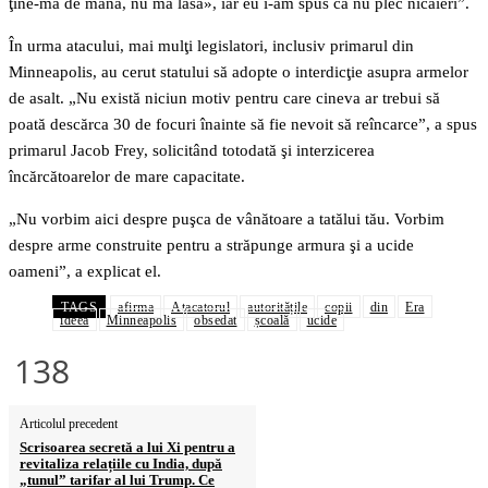
ţine-mă de mână, nu mă lăsa», iar eu i-am spus că nu plec nicăieri”.
În urma atacului, mai mulţi legislatori, inclusiv primarul din
Minneapolis, au cerut statului să adopte o interdicţie asupra armelor
de asalt. „Nu există niciun motiv pentru care cineva ar trebui să
poată descărca 30 de focuri înainte să fie nevoit să reîncarce”, a spus
primarul Jacob Frey, solicitând totodată şi interzicerea
încărcătoarelor de mare capacitate.
„Nu vorbim aici despre puşca de vânătoare a tatălui tău. Vorbim
despre arme construite pentru a străpunge armura şi a ucide
oameni”, a explicat el.
TAGS
afirma
Atacatorul
autoritățile
copii
din
Era
ideea
Minneapolis
obsedat
școală
ucide
138
Articolul precedent
Scrisoarea secretă a lui Xi pentru a
revitaliza relațiile cu India, după
„tunul” tarifar al lui Trump. Ce