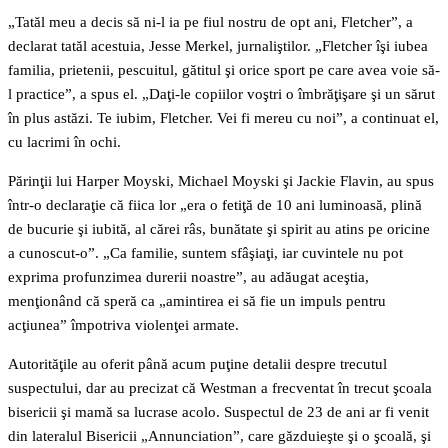
„Tatăl meu a decis să ni-l ia pe fiul nostru de opt ani, Fletcher”, a
declarat tatăl acestuia, Jesse Merkel, jurnaliştilor. „Fletcher îşi iubea
familia, prietenii, pescuitul, gătitul şi orice sport pe care avea voie să-
l practice”, a spus el. „Daţi-le copiilor voştri o îmbrăţişare şi un sărut
în plus astăzi. Te iubim, Fletcher. Vei fi mereu cu noi”, a continuat el,
cu lacrimi în ochi.
Părinţii lui Harper Moyski, Michael Moyski şi Jackie Flavin, au spus
într-o declaraţie că fiica lor „era o fetiţă de 10 ani luminoasă, plină
de bucurie şi iubită, al cărei râs, bunătate şi spirit au atins pe oricine
a cunoscut-o”. „Ca familie, suntem sfâşiaţi, iar cuvintele nu pot
exprima profunzimea durerii noastre”, au adăugat aceştia,
menţionând că speră ca „amintirea ei să fie un impuls pentru
acţiunea” împotriva violenţei armate.
Autorităţile au oferit până acum puţine detalii despre trecutul
suspectului, dar au precizat că Westman a frecventat în trecut şcoala
bisericii şi mamă sa lucrase acolo. Suspectul de 23 de ani ar fi venit
din lateralul Bisericii „Annunciation”, care găzduieşte şi o şcoală, şi