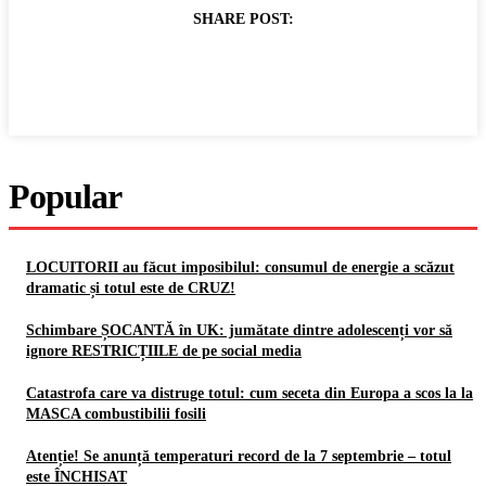
SHARE POST:
Popular
LOCUITORII au făcut imposibilul: consumul de energie a scăzut
dramatic și totul este de CRUZ!
Schimbare ȘOCANTĂ în UK: jumătate dintre adolescenți vor să
ignore RESTRICȚIILE de pe social media
Catastrofa care va distruge totul: cum seceta din Europa a scos la la
MASCA combustibilii fosili
Atenție! Se anunță temperaturi record de la 7 septembrie – totul
este ÎNCHISAT