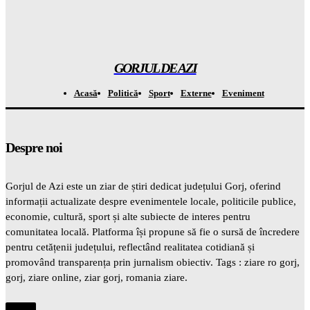
Atenție! Se anunță temperaturi record de la 7 septembrie –
totul este ÎNCHISAT
Gorjuldeazi
-
7 August 2026
GORJUL DE AZI
Acasă
Politică
Sport
Externe
Eveniment
Despre noi
Gorjul de Azi este un ziar de știri dedicat județului Gorj, oferind
informații actualizate despre evenimentele locale, politicile publice,
economie, cultură, sport și alte subiecte de interes pentru
comunitatea locală. Platforma își propune să fie o sursă de încredere
pentru cetățenii județului, reflectând realitatea cotidiană și
promovând transparența prin jurnalism obiectiv. Tags : ziare ro gorj,
gorj, ziare online, ziar gorj, romania ziare.