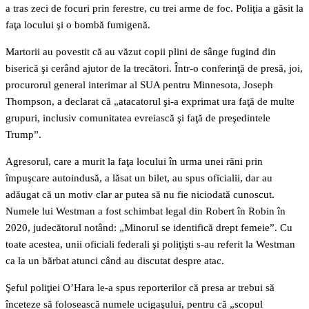
a tras zeci de focuri prin ferestre, cu trei arme de foc. Poliţia a găsit la
faţa locului şi o bombă fumigenă.
Martorii au povestit că au văzut copii plini de sânge fugind din
biserică şi cerând ajutor de la trecători. Într-o conferinţă de presă, joi,
procurorul general interimar al SUA pentru Minnesota, Joseph
Thompson, a declarat că „atacatorul şi-a exprimat ura faţă de multe
grupuri, inclusiv comunitatea evreiască şi faţă de preşedintele
Trump”.
Agresorul, care a murit la faţa locului în urma unei răni prin
împuşcare autoindusă, a lăsat un bilet, au spus oficialii, dar au
adăugat că un motiv clar ar putea să nu fie niciodată cunoscut.
Numele lui Westman a fost schimbat legal din Robert în Robin în
2020, judecătorul notând: „Minorul se identifică drept femeie”. Cu
toate acestea, unii oficiali federali şi poliţişti s-au referit la Westman
ca la un bărbat atunci când au discutat despre atac.
Şeful poliţiei O’Hara le-a spus reporterilor că presa ar trebui să
înceteze să folosească numele ucigaşului, pentru că „scopul