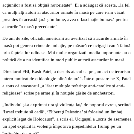
acţiunilor a fost să obţină notorietate”. El a adăugat că acesta, „la fel
ca mulţi alţi autori ai atacurilor armate în masă pe care i-am văzut
prea des în această ţară şi în lume, avea o fascinaţie bolnavă pentru
atacurile în masă precedente”.
De ani de zile, oficialii americani au avertizat că atacurile armate în
masă pot genera crime de imitaţie, pe măsură ce ucigaşii caută faimă
prin faptele lor odioase. Mai multe organizaţii media importante au o
politică de a nu identifica în mod public autorii atacurilor în masă.
Directorul FBI, Kash Patel, a descris atacul ca pe „un act de terorism
intern motivat de o ideologie plină de ură”. Într-o postare pe X, Patel
a spus că atacatorul „a lăsat multiple referinţe anti-catolice şi anti-
religioase” scrise pe arme şi în notiţele găsite de anchetatori.
„Individul şi-a exprimat ura şi violenţa faţă de poporul evreu, scriind
‘Israel trebuie să cadă’, ‘Eliberaţi Palestina’ şi folosind un limbaj
explicit legat de Holocaust”, a scris el. Ucigaşul a „scris de asemenea
un apel explicit la violenţă împotriva preşedintelui Trump pe un
încărcător de armă”.