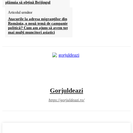
plănuia să obțină Beijingul
Articolul următor
Atacurile la adresa migranților din
România, o nouă temă de campanie
politică? Cum am ajuns să avem tot
mai mulți muncitori asiatici
Gorjuldeazi
https://gorjuldeazi.ro/