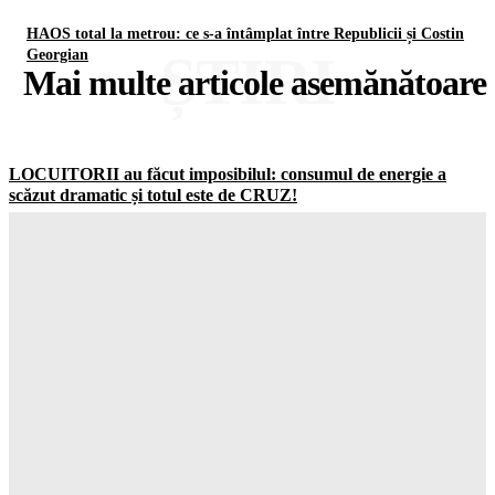
HAOS total la metrou: ce s-a întâmplat între Republicii și Costin
ȘTIRI
Georgian
Mai multe articole asemănătoare
LOCUITORII au făcut imposibilul: consumul de energie a
scăzut dramatic și totul este de CRUZ!
Gorjuldeazi
-
7 August 2026
Schimbare ȘOCANTĂ în UK: jumătate dintre adolescenți vor
să ignore RESTRICȚIILE de pe social media
Gorjuldeazi
-
7 August 2026
Catastrofa care va distruge totul: cum seceta din Europa a scos
la la MASCA combustibilii fosili
Gorjuldeazi
-
7 August 2026