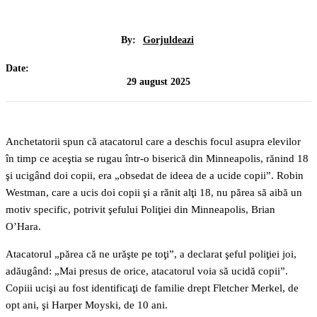
By:
Gorjuldeazi
Date:
29 august 2025
Anchetatorii spun că atacatorul care a deschis focul asupra elevilor
în timp ce aceştia se rugau într-o biserică din Minneapolis, rănind 18
şi ucigând doi copii, era „obsedat de ideea de a ucide copii”. Robin
Westman, care a ucis doi copii şi a rănit alţi 18, nu părea să aibă un
motiv specific, potrivit şefului Poliţiei din Minneapolis, Brian
O’Hara.
Atacatorul „părea că ne urăşte pe toţi”, a declarat şeful poliţiei joi,
adăugând: „Mai presus de orice, atacatorul voia să ucidă copii”.
Copiii ucişi au fost identificaţi de familie drept Fletcher Merkel, de
opt ani, şi Harper Moyski, de 10 ani.