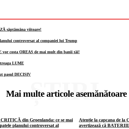
AZĂ săptămâna viitoare!
lanului controversat al companiei lui Trump
E vor costa OREAS de mai mult din banii tăi!
 întreaga LUME
cut pasul DECISIV
ȘTIRI
Mai multe articole asemănătoare
 CRITICĂ din Groenlanda: ce se mai
Atenție la capcana de la
patele planului controversat al
avertizează că BATERII