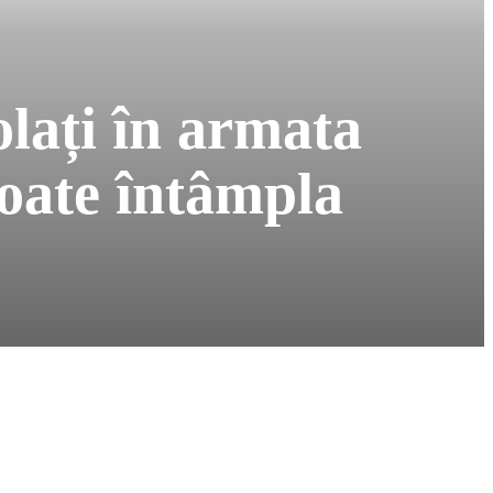
olați în armata
poate întâmpla