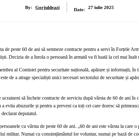
By:
Gorjuldeazi
27 iulie 2025
Date:
a de peste 60 de ani să semneze contracte pentru a servi în Forțele Arm
ști. Decizia de a înrola o persoană în armată va fi luată la cel mai înalt 
embru al Comisiei pentru securitate națională, apărare și informații, în 
este de a atrage specialiști unici necesari sectorului de securitate și apăr
ucraineni să încheie contracte de serviciu după vârsta de 60 de ani în 
u a evita abuzurile și pentru a preveni ca toți cei care doresc să primeasc
 declarat deputatul.
persoanele cu vârsta de peste 60 de ani. „60 de ani este vârsta la care o
iului militar. Numai cu consimțământul lor voluntar, numai pe bază de con