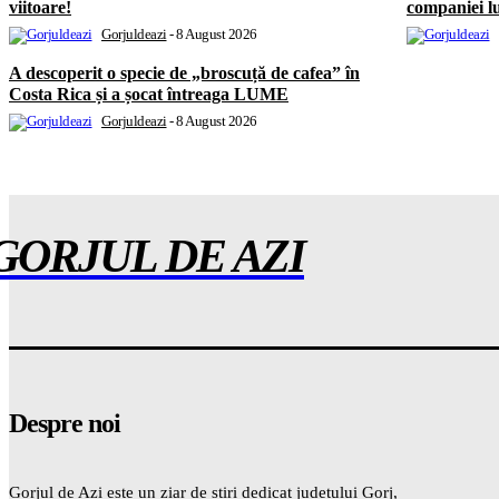
viitoare!
companiei l
Gorjuldeazi
-
8 August 2026
A descoperit o specie de „broscuță de cafea” în
Costa Rica și a șocat întreaga LUME
Gorjuldeazi
-
8 August 2026
GORJUL DE AZI
Despre noi
Gorjul de Azi este un ziar de știri dedicat județului Gorj,