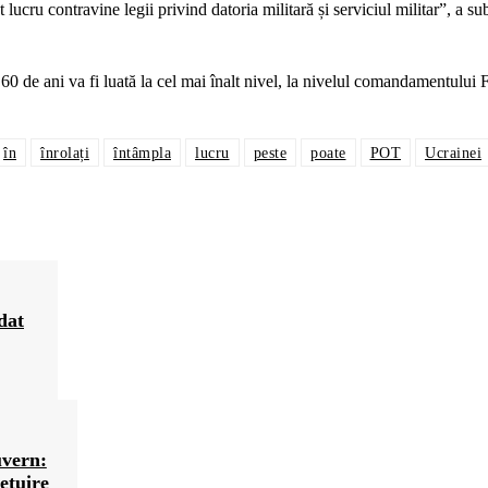
 lucru contravine legii privind datoria militară și serviciul militar”, a sub
0 de ani va fi luată la cel mai înalt nivel, la nivelul comandamentului F
în
înrolați
întâmpla
lucru
peste
poate
POT
Ucrainei
dat
uvern:
ețuire