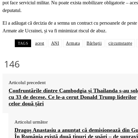
pot face serviciul militar. Nu poate exista mobilizare obligatorie – acest
deputatul.
El a adăugat că decizia de a semna un contract cu persoanele de peste 6
Armate ale Ucrainei, și va fi minimizat riscul de abuz.
acest
ANI
Armata
Bărbații
circumstanțe
TAGS
146
Articolul precedent
Confruntările dintre Cambodgia și Thailanda s-au sol
cu 33 de decese. Ce le-a cerut Donald Trump liderilor
celor două țări
Articolul următor
Dragoș Anastasiu a anunțat că demisionează din G
În România există două tipuri de șpăgi – de supravi