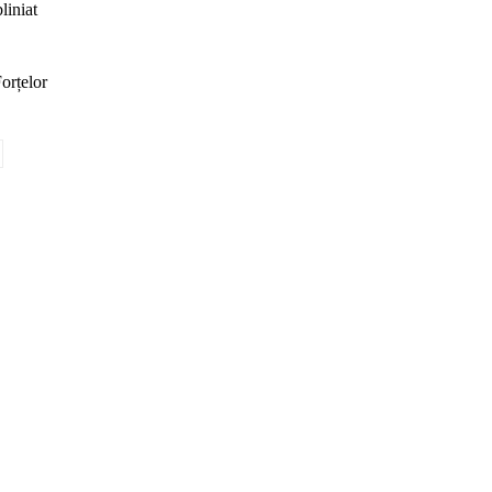
liniat
orțelor