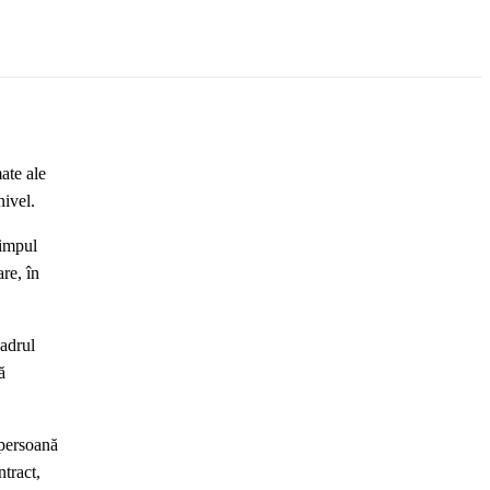
ate ale
nivel.
timpul
are, în
cadrul
ă
 persoană
tract,