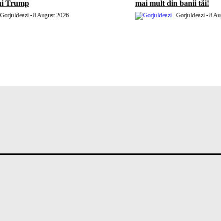
ui Trump
mai mult din banii tăi!
Gorjuldeazi
-
8 August 2026
Gorjuldeazi
-
8 Au