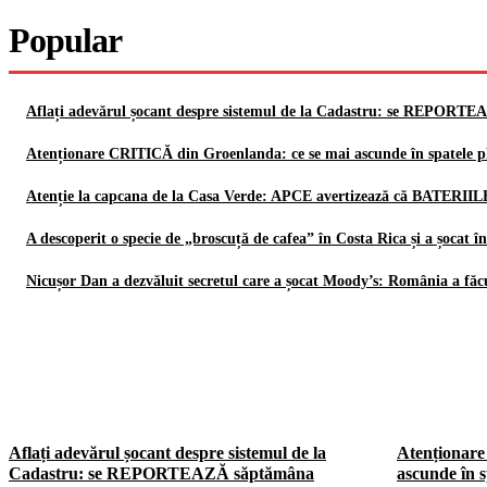
Popular
Aflați adevărul șocant despre sistemul de la Cadastru: se REPORTE
Atenționare CRITICĂ din Groenlanda: ce se mai ascunde în spatele p
Atenție la capcana de la Casa Verde: APCE avertizează că BATERIIL
A descoperit o specie de „broscuță de cafea” în Costa Rica și a șocat
Nicușor Dan a dezvăluit secretul care a șocat Moody’s: România a fă
Aflați adevărul șocant despre sistemul de la
Atenționare
Cadastru: se REPORTEAZĂ săptămâna
ascunde în s