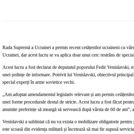
Rada Supremă a Ucrainei a permis recent cetățenilor ucraineni cu vârst
Ucrainei, dar acest lucru se va aplica doar unui cerc restrâns de speciali
Acest lucru a fost declarat de deputatul poporului Fedir Venislavski, m
unei ședințe de informare. Potrivit lui Venislavski, obiectivul principal 
special experți în arme sovietice vechi.
„Am adoptat amendamentul legislativ relevant și am permis cetățenilor 
unei forme procedurale destul de stricte. Acest lucru a fost făcut pentr
anumite preferințe să meargă să servească după vârsta de 60 de ani”, a
Venislavski a subliniat că nu va exista o mobilizare obligatorie pentru 
este scoasă din evidența militară și încetează să mai fie supusă servic