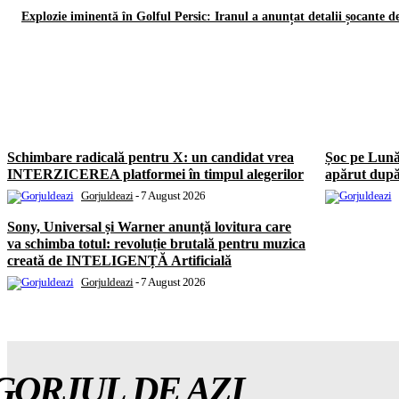
Explozie iminentă în Golful Persic: Iranul a anunțat detalii șocant
Schimbare radicală pentru X: un candidat vrea
Șoc pe Lun
INTERZICEREA platformei în timpul alegerilor
apărut după
Gorjuldeazi
-
7 August 2026
Sony, Universal și Warner anunță lovitura care
va schimba totul: revoluție brutală pentru muzica
creată de INTELIGENȚĂ Artificială
Gorjuldeazi
-
7 August 2026
GORJUL DE AZI