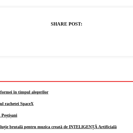
SHARE POST:
rmei în timpul alegerilor
ul rachetei SpaceX
 Peștișani
voluție brutală pentru muzica creată de INTELIGENȚĂ Artificială