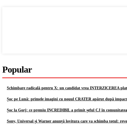
Popular
Schimbare radicală pentru X: un candidat vrea INTERZICEREA platfo
Șoc pe Lună: primele imagini cu nouul CRATER apărut după impact
Șoc la Gorj: ce premiu INCREDIBIL a primit șeful CJ în comunitatea
Sony, Universal și Warner anunță lovitura care va schimba totul: re