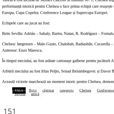
performanță istorică pentru Chelsea o face prima echipă care reușește
Europa, Cupa Cupelor, Conference League și Supercupa Europei.
Echipele care au jucat au fost:
Betis Sevilla: Adrián – Sabaly, Bartra, Natan, R. Rodríguez – Fornal
Chelsea: Jørgensen – Malo Gusto, Chalobah, Badiashile, Cucurella –
Antrenor: Enzo Maresca.
În timpul meciului, au fost arătate cartonașe galbene pentru jucătorii
Arbitrii meciului au fost Irfan Peljto, Senad Ibrisimbegovic și Davor 
Această victorie marchează un moment istoric pentru Chelsea, demonstr
Betis
câştigat
categoric
Chelsea
Conferenc
TAGS
Sevilla
unică
151