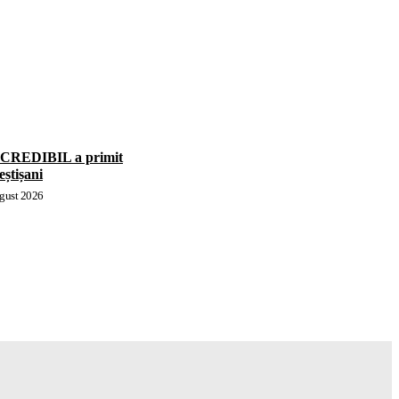
INCREDIBIL a primit
eștișani
gust 2026