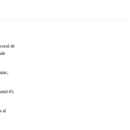
scorul de
ale
atac,
nutul 65.
s al