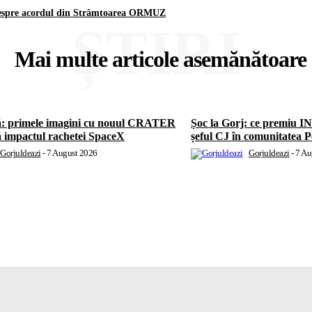
e despre acordul din Strâmtoarea ORMUZ
ȘTIRI
Mai multe articole asemănătoare
ă: primele imagini cu nouul CRATER
Șoc la Gorj: ce premiu 
 impactul rachetei SpaceX
șeful CJ în comunitatea P
Gorjuldeazi
-
7 August 2026
Gorjuldeazi
-
7 Au