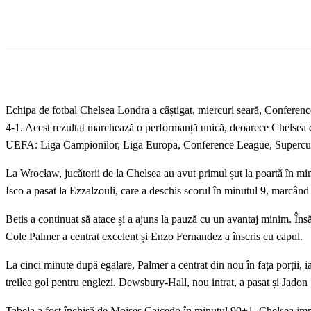
Echipa de fotbal Chelsea Londra a câștigat, miercuri seară, Conferenc
4-1. Acest rezultat marchează o performanță unică, deoarece Chelsea de
UEFA: Liga Campionilor, Liga Europa, Conference League, Supercu
La Wrocław, jucătorii de la Chelsea au avut primul șut la poartă în min
Isco a pasat la Ezzalzouli, care a deschis scorul în minutul 9, marcând
Betis a continuat să atace și a ajuns la pauză cu un avantaj minim. Însă
Cole Palmer a centrat excelent și Enzo Fernandez a înscris cu capul.
La cinci minute după egalare, Palmer a centrat din nou în fața porții, 
treilea gol pentru englezi. Dewsbury-Hall, nou intrat, a pasat și Jadon 
Tabela a fost închisă de Moises Caicedo în minutul 90+1, Chelsea imp