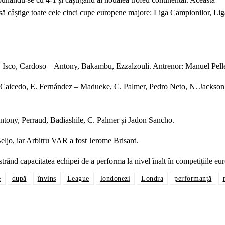
 să câștige toate cele cinci cupe europene majore: Liga Campionilor, Lig
s, Isco, Cardoso – Antony, Bakambu, Ezzalzouli. Antrenor: Manuel Pelle
 Caicedo, E. Fernández – Madueke, C. Palmer, Pedro Neto, N. Jackson
 Antony, Perraud, Badiashile, C. Palmer și Jadon Sancho.
Beljo, iar Arbitru VAR a fost Jerome Brisard.
ând capacitatea echipei de a performa la nivel înalt în competițiile eu
e
după
învins
League
londonezi
Londra
performanță