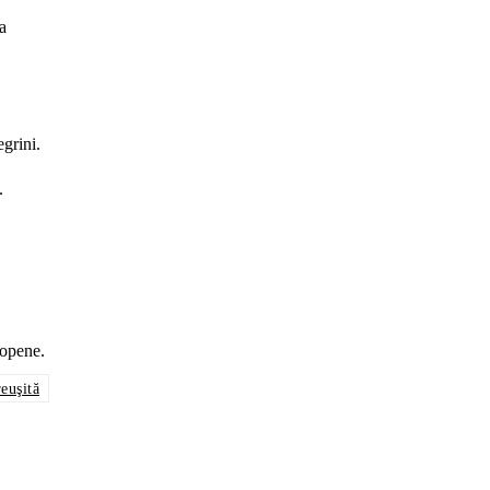
a
grini.
.
ropene.
reuşită