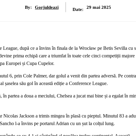
By:
Gorjuldeazi
29 mai 2025
Date:
e League, după ce a învins în finala de la Wrocław pe Betis Sevilla cu 
vine prima echipă care a triumfat în toate cele cinci competiții majore 
pa Europei și Cupa Cupelor.
utul 6, prin Cole Palmer, dar golul a venit din partea adversă. Pe contra
 al șaselea său gol în această ediție a Conference League.
, în partea a doua a meciului, Chelsea a jucat mai bine și a egalat în mi
iar Nicolas Jackson a trimis mingea în plasă cu pieptul. Minutul 83 a adu
Sancho l-a învins pe portarul Adrian cu un șut la colțul lung.
unându-se cu 4-1 și câștigând al nouălea trofeu continental. Această