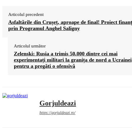
Articolul precedent
Asfaltările din Crușeț, aproape de final! Proiect finan
prin Programul Anghel Saligny
Articolul următor
Zelenski: Rusia a trimis 50.000 dintre cei mai
experimentați militari la granița de nord a Ucrainei
pentru a pregăti o ofensivă
Gorjuldeazi
https://gorjuldeazi.ro/