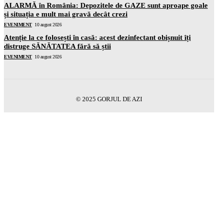
ALARMĂ în România: Depozitele de GAZE sunt aproape goale
și situația e mult mai gravă decât crezi
EVENIMENT
10 august 2026
Atenție la ce folosești în casă: acest dezinfectant obișnuit îți
distruge SĂNĂTATEA fără să știi
EVENIMENT
10 august 2026
© 2025 GORJUL DE AZI