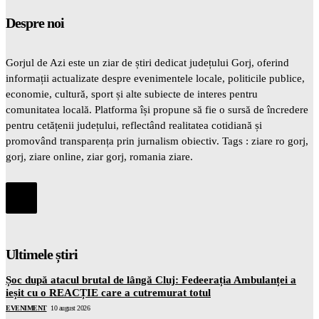
Despre noi
Gorjul de Azi este un ziar de știri dedicat județului Gorj, oferind
informații actualizate despre evenimentele locale, politicile publice,
economie, cultură, sport și alte subiecte de interes pentru
comunitatea locală. Platforma își propune să fie o sursă de încredere
pentru cetățenii județului, reflectând realitatea cotidiană și
promovând transparența prin jurnalism obiectiv. Tags : ziare ro gorj,
gorj, ziare online, ziar gorj, romania ziare.
Ultimele știri
Șoc după atacul brutal de lângă Cluj: Fedeerația Ambulanței a
ieșit cu o REACȚIE care a cutremurat totul
EVENIMENT
10 august 2026