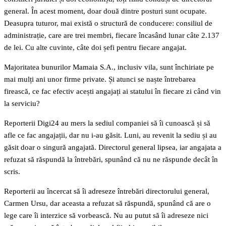
general. În acest moment, doar două dintre posturi sunt ocupate.
Deasupra tuturor, mai există o structură de conducere: consiliul de
administrație, care are trei membri, fiecare încasând lunar câte 2.137
de lei. Cu alte cuvinte, câte doi șefi pentru fiecare angajat.
Majoritatea bunurilor Mamaia S.A., inclusiv vila, sunt închiriate pe
mai mulți ani unor firme private. Și atunci se naște întrebarea
firească, ce fac efectiv acești angajați ai statului în fiecare zi când vin
la serviciu?
Reporterii Digi24 au mers la sediul companiei să îi cunoască și să
afle ce fac angajații, dar nu i-au găsit. Luni, au revenit la sediu și au
găsit doar o singură angajată. Directorul general lipsea, iar angajata a
refuzat să răspundă la întrebări, spunând că nu ne răspunde decât în
scris.
Reporterii au încercat să îi adreseze întrebări directorului general,
Carmen Ursu, dar aceasta a refuzat să răspundă, spunând că are o
lege care îi interzice să vorbească. Nu au putut să îi adreseze nici