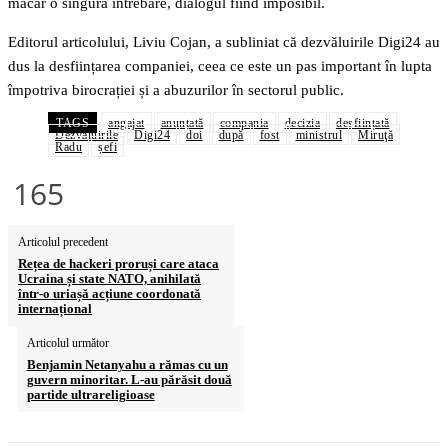
măcar o singură întrebare, dialogul fiind imposibil.
Editorul articolului, Liviu Cojan, a subliniat că dezvăluirile Digi24 au
dus la desființarea companiei, ceea ce este un pas important în lupta
împotriva birocrației și a abuzurilor în sectorul public.
TAGS
angajat
anunțată
compania
decizia
desființată
Dezvăluirile
Digi24
doi
după
fost
ministrul
Miruţă
Radu
șefi
165
Articolul precedent
Rețea de hackeri proruși care ataca
Ucraina și state NATO, anihilată
într-o uriașă acțiune coordonată
internațional
Articolul următor
Benjamin Netanyahu a rămas cu un
guvern minoritar. L-au părăsit două
partide ultrareligioase