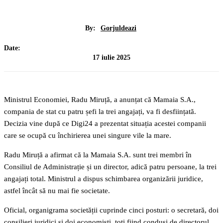
By:
Gorjuldeazi
Date:
17 iulie 2025
Ministrul Economiei, Radu Miruță, a anunțat că Mamaia S.A.,
compania de stat cu patru șefi la trei angajați, va fi desființată.
Decizia vine după ce Digi24 a prezentat situația acestei companii
care se ocupă cu închirierea unei singure vile la mare.
Radu Miruță a afirmat că la Mamaia S.A. sunt trei membri în
Consiliul de Administrație și un director, adică patru persoane, la trei
angajați total. Ministrul a dispus schimbarea organizării juridice,
astfel încât să nu mai fie societate.
Oficial, organigrama societății cuprinde cinci posturi: o secretară, doi
consilieri juridici și doi economiști, toți fiind conduși de directorul