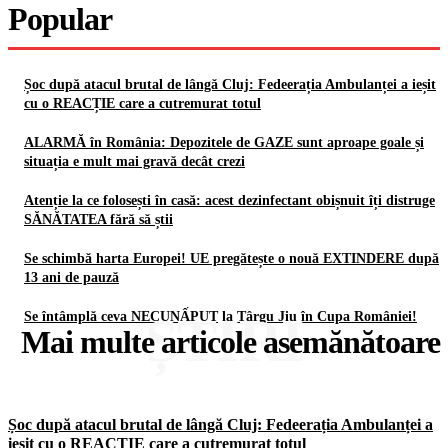
Popular
Șoc după atacul brutal de lângă Cluj: Fedeerația Ambulanței a ieșit
cu o REACȚIE care a cutremurat totul
ALARMĂ în România: Depozitele de GAZE sunt aproape goale și
situația e mult mai gravă decât crezi
Atenție la ce folosești în casă: acest dezinfectant obișnuit îți distruge
SĂNĂTATEA fără să știi
Se schimbă harta Europei! UE pregătește o nouă EXTINDERE după
13 ani de pauză
ȘTIRI
Se întâmplă ceva NECUNẤPUT la Târgu Jiu în Cupa României!
Mai multe articole asemănătoare
Șoc după atacul brutal de lângă Cluj: Fedeerația Ambulanței a
ieșit cu o REACȚIE care a cutremurat totul