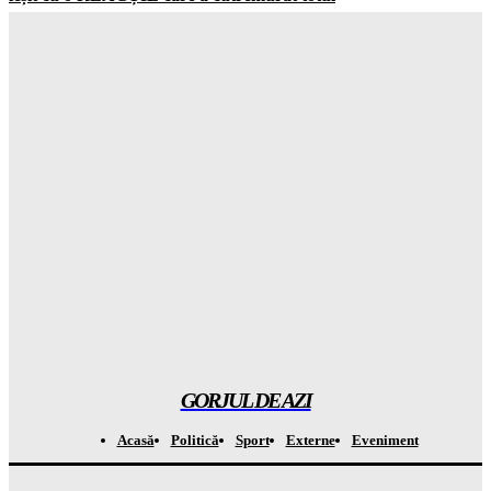
Gorjuldeazi
-
10 August 2026
ALARMĂ în România: Depozitele de GAZE sunt aproape
goale și situația e mult mai gravă decât crezi
Gorjuldeazi
-
10 August 2026
Atenție la ce folosești în casă: acest dezinfectant obișnuit îți
distruge SĂNĂTATEA fără să știi
Gorjuldeazi
-
10 August 2026
Se schimbă harta Europei! UE pregătește o nouă
EXTINDERE după 13 ani de pauză
Gorjuldeazi
-
10 August 2026
GORJUL DE AZI
Acasă
Politică
Sport
Externe
Eveniment