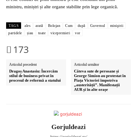
ministru, miniștri și alte organe stabilite prin lege organică.
TAGS
ales
arată
Bolojan
Cum
după
Guvernul
miniştrii
partidele
șiau
toate
vicepremieri
vor
173
Articolul precedent
Articolul următor
Dragoș Anastasiu: Încercăm
Câteva sute de persoane și
stilul de business privat în
George Simion au protestat în
procesul de reformă a statului
Piața Victoriei împotriva
„austerității”. Manifestații
AUR și în alte orașe
Gorjuldeazi
https://gorjuldeazi.ro/