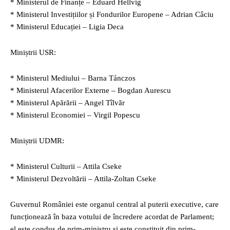
* Ministerul de Finanțe – Eduard Hellvig
* Ministerul Investițiilor și Fondurilor Europene – Adrian Câciu
* Ministerul Educației – Ligia Deca
Miniștrii USR:
* Ministerul Mediului – Barna Tánczos
* Ministerul Afacerilor Externe – Bogdan Aurescu
* Ministerul Apărării – Angel Tîlvăr
* Ministerul Economiei – Virgil Popescu
Miniștrii UDMR:
* Ministerul Culturii – Attila Cseke
* Ministerul Dezvoltării – Attila-Zoltan Cseke
Guvernul României este organul central al puterii executive, care
funcționează în baza votului de încredere acordat de Parlament;
el este condus de prim-ministru și este constituit din prim-