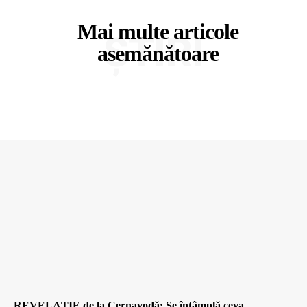
Mai multe articole
ȘTIRI
asemănătoare
REVELAȚIE de la Cernavodă: Se întâmplă ceva