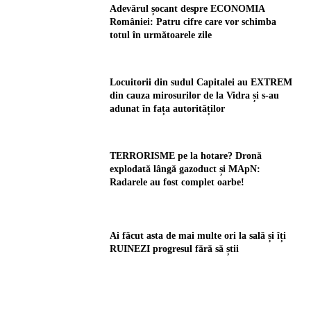
Adevărul șocant despre ECONOMIA
României: Patru cifre care vor schimba
totul în următoarele zile
Locuitorii din sudul Capitalei au EXTREM
din cauza mirosurilor de la Vidra și s-au
adunat în fața autorităților
TERRORISME pe la hotare? Dronă
explodată lângă gazoduct și MApN:
Radarele au fost complet oarbe!
Ai făcut asta de mai multe ori la sală și îți
RUINEZI progresul fără să știi