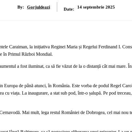
By:
Gorjuldeazi
14 septembrie 2025
Date:
tele Caraiman, la inițiativa Reginei Maria și Regelui Ferdinand I. Const
ruse în Primul Război Mondial.
numentul a fost iluminat, ca să fie văzut de la o distanță cât mai mare. Î
din Europa de până atunci, în România. Este vorba de podul Regel Carol
a cu viața. La inaugurare, a stat sub pod, într-o șalupă. Pe pod treceau,
 Cernavodă. Mai mult, lega restul României de Dobrogea, cel mai nou te
corat lângă Baltimore, ca să negocieze eliberarea unui prizonier. La u