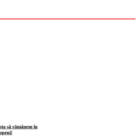
pta să rămânem în
openi!