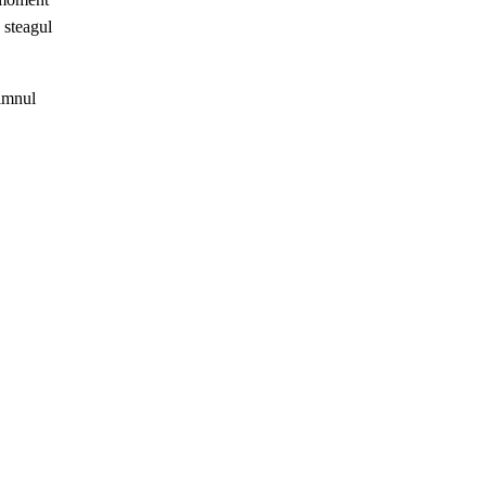
 steagul
 imnul