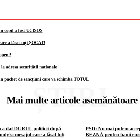
un copil a fost UCISOS
are a lăsat toți ȘOCAT!
openi!
 adresa securității naționale
 un pachet de sancțiuni care va schimba TOTUL
ȘTIRI
Mai multe articole asemănătoare
 a dat DURUL politicii după
PSD: Nu mai putem acce
ody’s: mesajul care a lăsat toți
BEZNĂ pentru banii eur