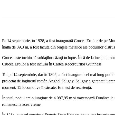
Pe 14 septembrie, în 1928, a fost inaugurată Crucea Eroilor de pe Mun
înaltă de 39,3 m, a fost făcută din brațele metalice ale podurilor dist
Crucea este închinată soldaților căzuți în lupte. Încă de la început, mo
Crucea Eroilor a fost inclusă în Cartea Recordurilor Guinness.
Tot pe 14 septembrie, dar în 1895, a fost inaugurat cel mai lung pod 
proiectat de inginerul român Anghel Saligny. Saligny a garantat lucrare
moment, 15 locomotive încărcate. Era test de rezistență.
În total, podul are o lungime de 4.087,95 m și traversează Dunărea la
românesc la acea vreme.
În 1814, autorul american Francis Scott Key era pe un vas britanic an