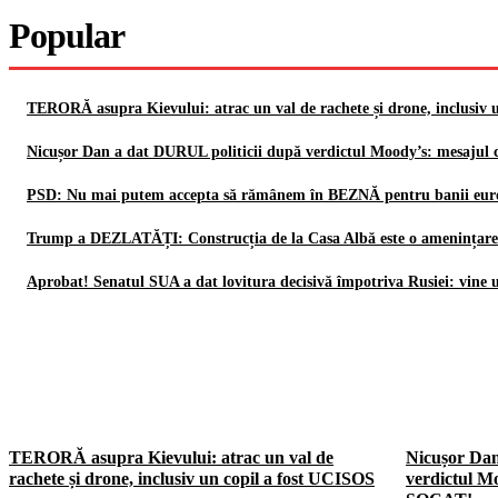
Popular
TERORĂ asupra Kievului: atrac un val de rachete și drone, inclusiv 
Nicușor Dan a dat DURUL politicii după verdictul Moody’s: mesajul c
PSD: Nu mai putem accepta să rămânem în BEZNĂ pentru banii eur
Trump a DEZLATĂȚI: Construcția de la Casa Albă este o amenințare la
Aprobat! Senatul SUA a dat lovitura decisivă împotriva Rusiei: vine
TERORĂ asupra Kievului: atrac un val de
Nicușor Dan
rachete și drone, inclusiv un copil a fost UCISOS
verdictul Mo