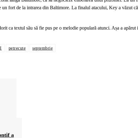
e un fort de la intrarea din Baltimore. La finalul atacului, Key a văzut că
dorit ca textul său să fie pus pe o melodie populară atunci. Așa a apărut
I
petrecute
septembrie
ntif a