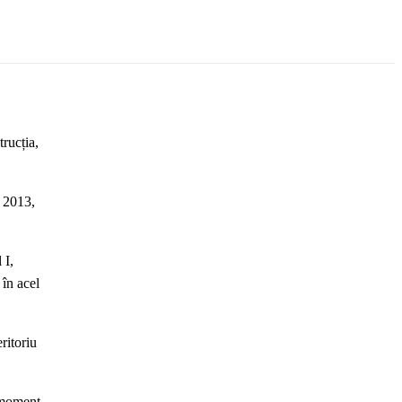
rucția,
n 2013,
 I,
 în acel
ritoriu
n moment