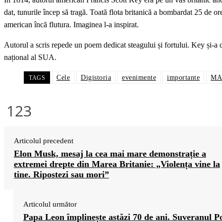
dat, tunurile încep să tragă. Toată flota britanică a bombardat 25 de or
american încă flutura. Imaginea l-a inspirat.
Autorul a scris repede un poem dedicat steagului și fortului. Key și-a 
național al SUA.
Cele
Digistoria
evenimente
importante
MA
TAGS
123
Articolul precedent
Elon Musk, mesaj la cea mai mare demonstrație a
extremei drepte din Marea Britanie: „Violența vine la
tine. Ripostezi sau mori”
Articolul următor
Papa Leon împlinește astăzi 70 de ani. Suveranul Po