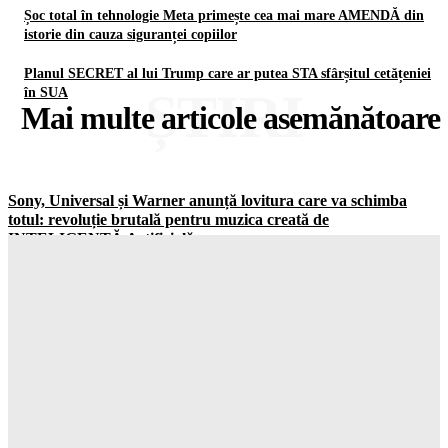
Șoc total în tehnologie Meta primește cea mai mare AMENDĂ din
istorie din cauza siguranței copiilor
Planul SECRET al lui Trump care ar putea STA sfârșitul cetățeniei
ȘTIRI
în SUA
Mai multe articole asemănătoare
Sony, Universal și Warner anunță lovitura care va schimba
totul: revoluție brutală pentru muzica creată de
INTELIGENȚĂ Artificială
Gorjuldeazi
-
7 August 2026
Explozie iminentă în Golful Persic: Iranul a anunțat detalii
șocante despre acordul din Strâmtoarea ORMUZ
Gorjuldeazi
-
7 August 2026
Șoc la Drăguțești! O AMENDA de 60.000 de lei îi aşteaptă pe