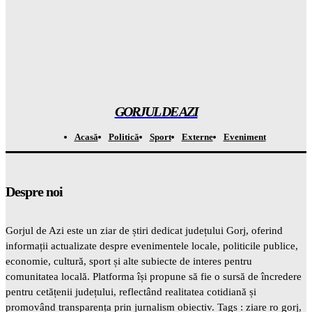
cei responsibility pentru poluare
Gorjuldeazi
-
7 August 2026
Șoc total în tehnologie Meta primește cea mai mare AMENDĂ
din istorie din cauza siguranței copiilor
Gorjuldeazi
-
7 August 2026
GORJUL DE AZI
Acasă
Politică
Sport
Externe
Eveniment
Despre noi
Gorjul de Azi este un ziar de știri dedicat județului Gorj, oferind
informații actualizate despre evenimentele locale, politicile publice,
economie, cultură, sport și alte subiecte de interes pentru
comunitatea locală. Platforma își propune să fie o sursă de încredere
pentru cetățenii județului, reflectând realitatea cotidiană și
promovând transparența prin jurnalism obiectiv. Tags : ziare ro gorj,