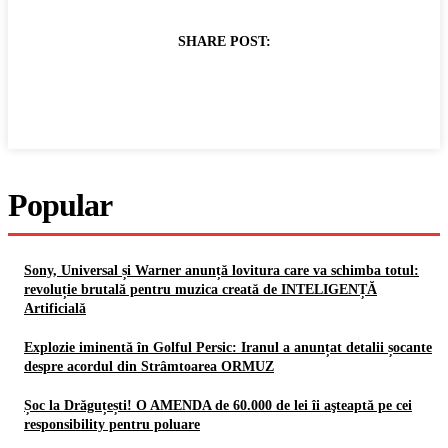
SHARE POST:
Popular
Sony, Universal și Warner anunță lovitura care va schimba totul:
revoluție brutală pentru muzica creată de INTELIGENȚĂ
Artificială
Explozie iminentă în Golful Persic: Iranul a anunțat detalii șocante
despre acordul din Strâmtoarea ORMUZ
Șoc la Drăguțești! O AMENDA de 60.000 de lei îi aşteaptă pe cei
responsibility pentru poluare