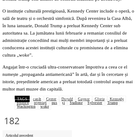
O instituție culturală prestigioasă, Kennedy Center include o operă, o
sală de teatru și o orchestră simfonică. După revenirea la Casa Albă,
în luna ianuarie, Donald Trump a preluat Kennedy Center sub
autoritatea sa. La jumătatea lunii februarie a remaniat consiliul de
administrație concediind mai mulți membri importanți și a preluat
conducerea acestei instituții culturale cu promisiunea de a elimina
cultura „woke”.
Angajat într-o cruciadă ultra-conservatoare împotriva a ceea ce el
numește „propaganda antiamericană” în artă, dar și în cercetare și
istorie, președintele american a preluat totodată controlul asupra mai
multor mari muzee din capitală.
TAGS
capăt
Center
Donald
Gaynor
Gloria
Kennedy
politicii
premiați
pus
și
Stallone
Sylvester
Trump
Washington
woke
182
Articolul precedent