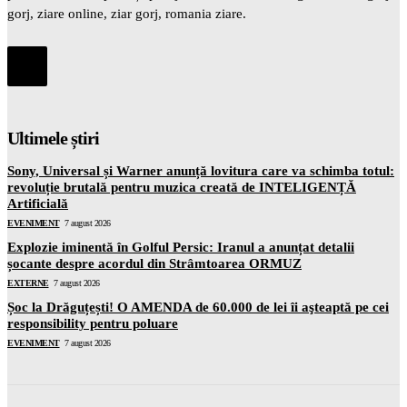
gorj, ziare online, ziar gorj, romania ziare.
Ultimele știri
Sony, Universal și Warner anunță lovitura care va schimba totul:
revoluție brutală pentru muzica creată de INTELIGENȚĂ
Artificială
EVENIMENT
7 august 2026
Explozie iminentă în Golful Persic: Iranul a anunțat detalii
șocante despre acordul din Strâmtoarea ORMUZ
EXTERNE
7 august 2026
Șoc la Drăguțești! O AMENDA de 60.000 de lei îi aşteaptă pe cei
responsibility pentru poluare
EVENIMENT
7 august 2026