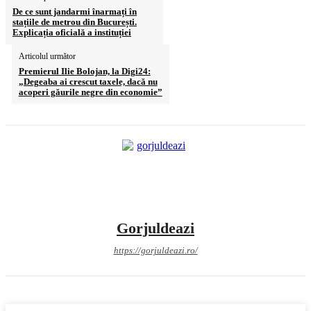
De ce sunt jandarmi înarmați în
stațiile de metrou din București.
Explicația oficială a instituției
Articolul următor
Premierul Ilie Bolojan, la Digi24:
„Degeaba ai crescut taxele, dacă nu
acoperi găurile negre din economie”
Gorjuldeazi
https://gorjuldeazi.ro/