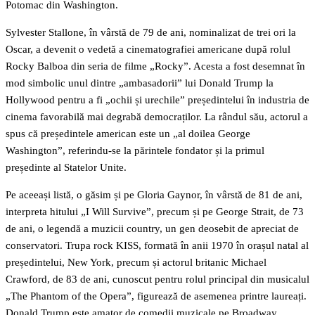
Potomac din Washington.
Sylvester Stallone, în vârstă de 79 de ani, nominalizat de trei ori la
Oscar, a devenit o vedetă a cinematografiei americane după rolul
Rocky Balboa din seria de filme „Rocky”. Acesta a fost desemnat în
mod simbolic unul dintre „ambasadorii” lui Donald Trump la
Hollywood pentru a fi „ochii și urechile” președintelui în industria de
cinema favorabilă mai degrabă democraților. La rândul său, actorul a
spus că președintele american este un „al doilea George
Washington”, referindu-se la părintele fondator și la primul
președinte al Statelor Unite.
Pe aceeași listă, o găsim și pe Gloria Gaynor, în vârstă de 81 de ani,
interpreta hitului „I Will Survive”, precum și pe George Strait, de 73
de ani, o legendă a muzicii country, un gen deosebit de apreciat de
conservatori. Trupa rock KISS, formată în anii 1970 în orașul natal al
președintelui, New York, precum și actorul britanic Michael
Crawford, de 83 de ani, cunoscut pentru rolul principal din musicalul
„The Phantom of the Opera”, figurează de asemenea printre laureați.
Donald Trump este amator de comedii muzicale pe Broadway.