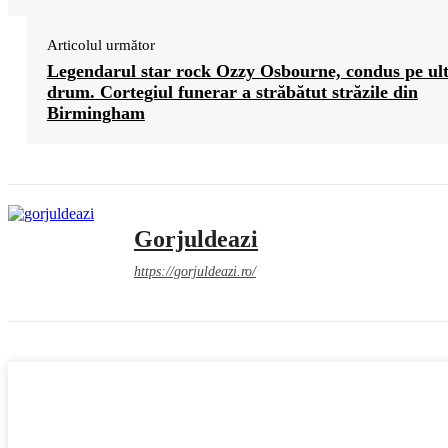
Articolul următor
Legendarul star rock Ozzy Osbourne, condus pe ul
drum. Cortegiul funerar a străbătut străzile din
Birmingham
Gorjuldeazi
https://gorjuldeazi.ro/