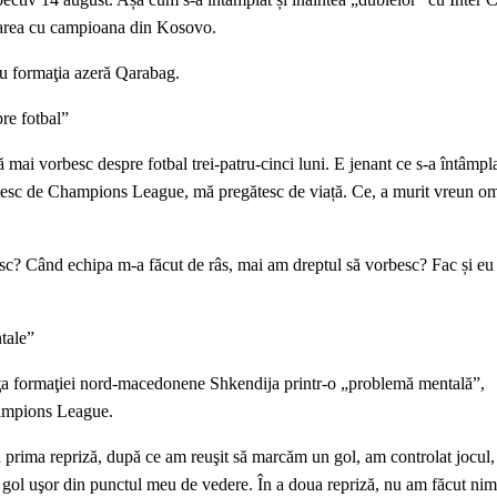
tarea cu campioana din Kosovo.
cu formaţia azeră Qarabag.
re fotbal”
ă mai vorbesc despre fotbal trei-patru-cinci luni. E jenant ce s-a întâmpl
tesc de Champions League, mă pregătesc de viață. Ce, a murit vreun o
? Când echipa m-a făcut de râs, mai am dreptul să vorbesc? Fac și eu
tale”
ţa formaţiei nord-macedonene Shkendija printr-o „problemă mentală”,
hampions League.
n prima repriză, după ce am reuşit să marcăm un gol, am controlat jocul
un gol uşor din punctul meu de vedere. În a doua repriză, nu am făcut nim