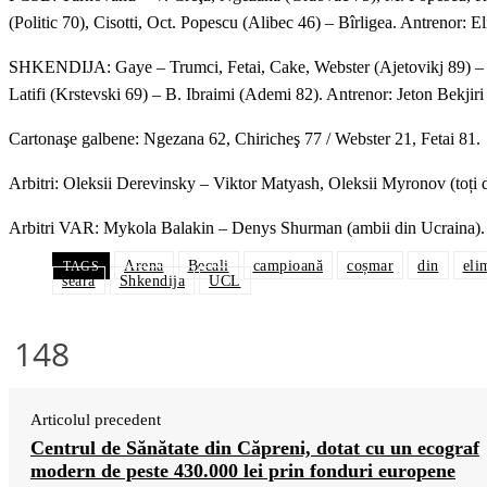
(Politic 70), Cisotti, Oct. Popescu (Alibec 46) – Bîrligea. Antrenor: 
SHKENDIJA: Gaye – Trumci, Fetai, Cake, Webster (Ajetovikj 89) – R
Latifi (Krstevski 69) – B. Ibraimi (Ademi 82). Antrenor: Jeton Bekjiri
Cartonaşe galbene: Ngezana 62, Chiricheş 77 / Webster 21, Fetai 81.
Arbitri: Oleksii Derevinsky – Viktor Matyash, Oleksii Myronov (toți 
Arbitri VAR: Mykola Balakin – Denys Shurman (ambii din Ucraina).
Arena
Becali
campioană
coșmar
din
eli
TAGS
seara
Shkendija
UCL
148
Articolul precedent
Centrul de Sănătate din Căpreni, dotat cu un ecograf
modern de peste 430.000 lei prin fonduri europene