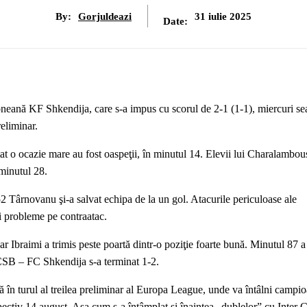
By:
Gorjuldeazi
31 iulie 2025
Date:
ană KF Shkendija, care s-a impus cu scorul de 2-1 (1-1), miercuri sea
eliminar.
atat o ocazie mare au fost oaspeţii, în minutul 14. Elevii lui Charalambo
 minutul 28.
2 Târnovanu şi-a salvat echipa de la un gol. Atacurile periculoase ale
ri probleme pe contraatac.
 Ibraimi a trimis peste poartă dintr-o poziţie foarte bună. Minutul 87 a
FCSB – FC Shkendija s-a terminat 1-2.
n turul al treilea preliminar al Europa League, unde va întâlni campio
pectiv 14 august. Așa cum s-a întâmplat și înaintea „dublelor” cu Inter 