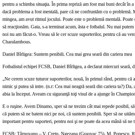
pentru a schimba situaţia. În prima repriză am fost mai buni decât în a
dacă problema a fost mentală, pare că ne confruntăm cu o problemă. M
mingea, am avut ritmul jocului. Poate este o problemă mentală. Poate d
să reacţionăm. Gata, s-a terminat acum, ăsta e fotbalul. Nu mai putem s
noi nu am făcut-o. Vreau să le cer scuze suporterilor, pentru că au veni
Charalambous.
Daniel Bîrligea: Suntem penibili. Cea mai grea seară din cariera mea
Fotbalistul echipei FCSB, Daniel Bîrligea, a declarat miercuri seară, d
„Ne cerem scuze tuturor suporterilor, nouă, în primul rând, pentru că a
nimic şi putea să intre. (n.r: Cea mai neagră seară din cariera ta?) Da, 
abia la început. Aveam cu siguranţă toţi visul de a ajunge în Champion
E o ruşine. Avem Dinamo, sper să ne trezim cât mai repede posibil, s
că putem să ne batem nici pe noi, că suntem penibili. Sper să ne uităm
important pentru suporteri, pentru noi şi ne poate da acea mână să ne 
FCSB: Târnovanu – V. Creţu, Ngezana (Graovac 75), M. Popescu, Ra