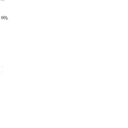
 69),
i