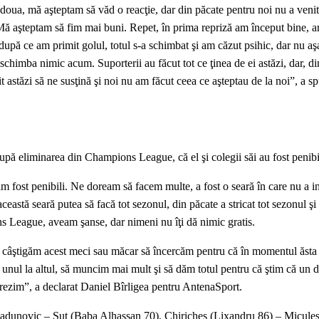
 doua, mă aşteptam să văd o reacţie, dar din păcate pentru noi nu a venit
ă aşteptam să fim mai buni. Repet, în prima repriză am început bine, a
upă ce am primit golul, totul s-a schimbat şi am căzut psihic, dar nu aş
chimba nimic acum. Suporterii au făcut tot ce ţinea de ei astăzi, dar, di
t astăzi să ne susţină şi noi nu am făcut ceea ce aşteptau de la noi”, a s
upă eliminarea din Champions League, că el şi colegii săi au fost penibi
m fost penibili. Ne doream să facem multe, a fost o seară în care nu a in
această seară putea să facă tot sezonul, din păcate a stricat tot sezonul ş
s League, aveam şanse, dar nimeni nu îţi dă nimic gratis.
ă câştigăm acest meci sau măcar să încercăm pentru că în momentul ăsta
 unul la altul, să muncim mai mult şi să dăm totul pentru că ştim că un 
trezim”, a declarat Daniel Bîrligea pentru AntenaSport.
dunovic – Şut (Baba Alhassan 70), Chiricheş (Lixandru 86) – Micule