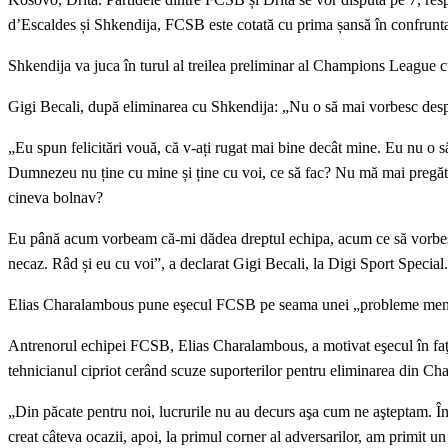
d’Escaldes și Shkendija, FCSB este cotată cu prima șansă în confrun
Shkendija va juca în turul al treilea preliminar al Champions League 
Gigi Becali, după eliminarea cu Shkendija: „Nu o să mai vorbesc desp
„Eu spun felicitări vouă, că v-ați rugat mai bine decât mine. Eu nu o s
Dumnezeu nu ține cu mine și ține cu voi, ce să fac? Nu mă mai pregă
cineva bolnav?
Eu până acum vorbeam că-mi dădea dreptul echipa, acum ce să vorbesc
necaz. Râd și eu cu voi”, a declarat Gigi Becali, la Digi Sport Special.
Elias Charalambous pune eşecul FCSB pe seama unei „probleme men
Antrenorul echipei FCSB, Elias Charalambous, a motivat eşecul în fa
tehnicianul cipriot cerând scuze suporterilor pentru eliminarea din C
„Din păcate pentru noi, lucrurile nu au decurs aşa cum ne aşteptam. Î
creat câteva ocazii, apoi, la primul corner al adversarilor, am primit 