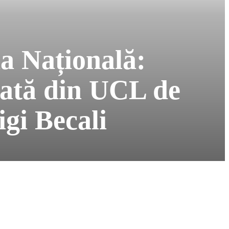
a Națională:
nată din UCL de
gi Becali