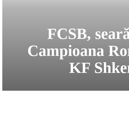
FCSB, seară
Campioana Româ
KF Shken