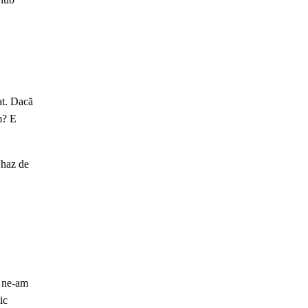
at. Dacă
m? E
 haz de
, ne-am
ic