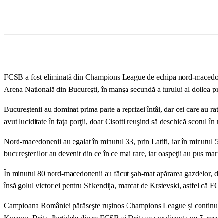
FCSB a fost eliminată din Champions League de echipa nord-macedone
Arena Naţională din Bucureşti, în manşa secundă a turului al doilea pr
Bucureştenii au dominat prima parte a reprizei întâi, dar cei care au r
avut luciditate în faţa porţii, doar Cisotti reuşind să deschidă scorul în
Nord-macedonenii au egalat în minutul 33, prin Latifi, iar în minutul 5
bucureştenilor au devenit din ce în ce mai rare, iar oaspeţii au pus ma
În minutul 80 nord-macedonenii au făcut şah-mat apărarea gazdelor, dar
însă golul victoriei pentru Shkendija, marcat de Krstevski, astfel că 
Campioana României părăseşte ruşinos Champions League și continuă î
Kosovo, Drita. Partidele dintre FCSB și Drita se vor disputa pe 7, res