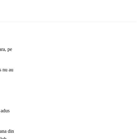
ra, pe
us nu au
 adus
ana din
Club