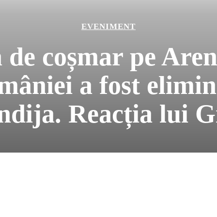
EVENIMENT
 de coșmar pe Aren
niei a fost elimi
dija. Reacția lui Gi