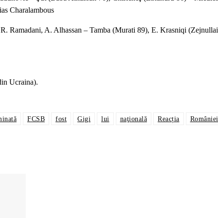
Elias Charalambous
. Ramadani, A. Alhassan – Tamba (Murati 89), E. Krasniqi (Zejnullai
din Ucraina).
minată
FCSB
fost
Gigi
lui
naţională
Reacția
Românie