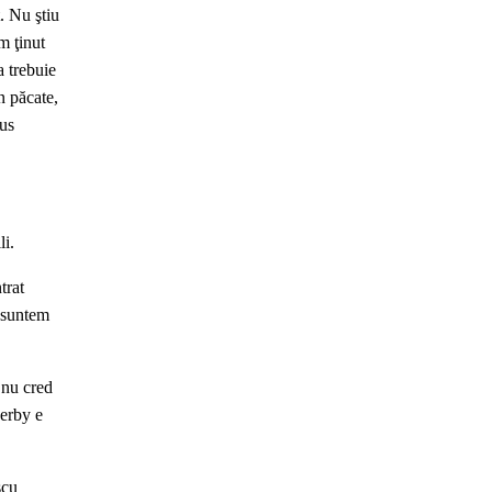
. Nu ştiu
m ţinut
a trebuie
n păcate,
pus
li.
trat
i suntem
 nu cred
derby e
scu