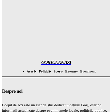
Gorjuldeazi
-
9 August 2026
Locuitorii din sudul Capitalei au EXTREM din cauza
mirosurilor de la Vidra și s-au adunat în fața autorităților
Gorjuldeazi
-
9 August 2026
TERRORISME pe la hotare? Dronă explodată lângă gazoduct
și MApN: Radarele au fost complet oarbe!
Gorjuldeazi
-
9 August 2026
GORJUL DE AZI
Acasă
Politică
Sport
Externe
Eveniment
Despre noi
Gorjul de Azi este un ziar de știri dedicat județului Gorj, oferind
informații actualizate despre evenimentele locale, politicile publice,