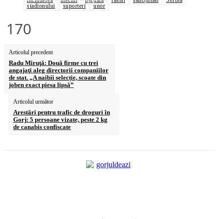
închiderea
meciul
parțială
rasist
sancționat
Serbia
stadionului
suporteri
unor
170
Articolul precedent
Radu Miruţă: Două firme cu trei
angajaţi aleg directorii companiilor
de stat. „A naibii selecție, scoate din
joben exact piesa lipsă”
Articolul următor
Arestări pentru trafic de droguri în
Gorj: 5 persoane vizate, peste 2 kg
de canabis confiscate