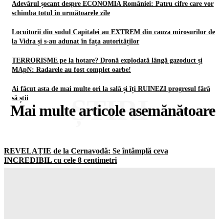
Adevărul șocant despre ECONOMIA României: Patru cifre care vor
schimba totul în următoarele zile
Locuitorii din sudul Capitalei au EXTREM din cauza mirosurilor de
la Vidra și s-au adunat în fața autorităților
TERRORISME pe la hotare? Dronă explodată lângă gazoduct și
MApN: Radarele au fost complet oarbe!
Ai făcut asta de mai multe ori la sală și îți RUINEZI progresul fără
ȘTIRI
să știi
Mai multe articole asemănătoare
REVELAȚIE de la Cernavodă: Se întâmplă ceva
INCREDIBIL cu cele 8 centimetri
Gorjuldeazi
-
9 August 2026
Adevărul șocant despre ECONOMIA României: Patru cifre
care vor schimba totul în următoarele zile