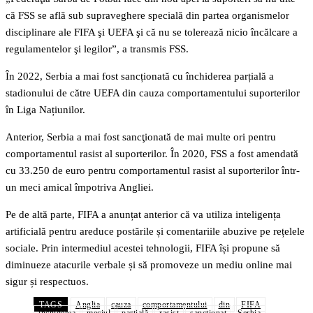
că FSS se află sub supraveghere specială din partea organismelor
disciplinare ale FIFA şi UEFA şi că nu se tolerează nicio încălcare a
regulamentelor şi legilor”, a transmis FSS.
În 2022, Serbia a mai fost sancționată cu închiderea parțială a
stadionului de către UEFA din cauza comportamentului suporterilor
în Liga Națiunilor.
Anterior, Serbia a mai fost sancţionată de mai multe ori pentru
comportamentul rasist al suporterilor. În 2020, FSS a fost amendată
cu 33.250 de euro pentru comportamentul rasist al suporterilor într-
un meci amical împotriva Angliei.
Pe de altă parte, FIFA a anunțat anterior că va utiliza inteligența
artificială pentru areduce postările și comentariile abuzive pe rețelele
sociale. Prin intermediul acestei tehnologii, FIFA își propune să
diminueze atacurile verbale și să promoveze un mediu online mai
sigur și respectuos.
TAGS
Anglia
cauza
comportamentului
din
FIFA