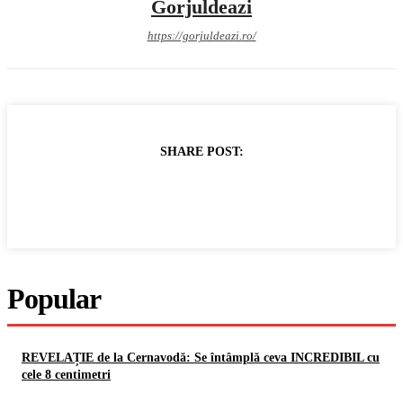
Gorjuldeazi
https://gorjuldeazi.ro/
SHARE POST:
Popular
REVELAȚIE de la Cernavodă: Se întâmplă ceva INCREDIBIL cu
cele 8 centimetri