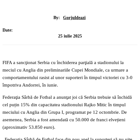
By:
Gorjuldeazi
Date:
25 iulie 2025
FIFA a sancţionat Serbia cu închiderea parţială a stadionului la
meciul cu Anglia din preliminariile Cupei Mondiale, ca urmare a
comportamentului rasist al unor suporteri în timpul victoriei cu 3-0
împotriva Andorrei, în iunie.
Federaţia Sârbă de Fotbal a anunţat joi că Serbia trebuie să închidă
cel puțin 15% din capacitatea stadionului Rajko Mitic în timpul
meciului cu Anglia din Grupa I, programat pe 12 octombrie. De
asemenea, Serbia a fost amendată cu 50.000 de franci elvețieni
(aproximativ 53.850 euro).
„Federaţia Sârbă de Fotbal face din nou apel la suporteri să nu uite