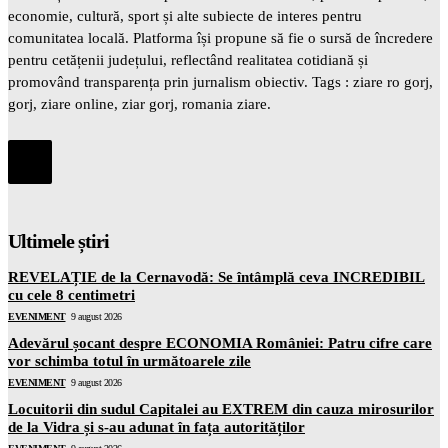
economie, cultură, sport și alte subiecte de interes pentru
comunitatea locală. Platforma își propune să fie o sursă de încredere
pentru cetățenii județului, reflectând realitatea cotidiană și
promovând transparența prin jurnalism obiectiv. Tags : ziare ro gorj,
gorj, ziare online, ziar gorj, romania ziare.
Ultimele știri
REVELAȚIE de la Cernavodă: Se întâmplă ceva INCREDIBIL
cu cele 8 centimetri
EVENIMENT
9 august 2026
Adevărul șocant despre ECONOMIA României: Patru cifre care
vor schimba totul în următoarele zile
EVENIMENT
9 august 2026
Locuitorii din sudul Capitalei au EXTREM din cauza mirosurilor
de la Vidra și s-au adunat în fața autorităților