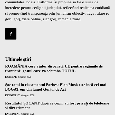
comunitatea locală. Platforma își propune să fie o sursă de
încredere pentru cetățenii județului, reflectând realitatea cotidiană
și promovând transparența prin jurnalism obiectiv. Tags : ziare ro
gorj, gorj, ziare online, ziar gorj, romania ziare.
Ultimele știri
ROAMÂNIA cere ajutor disperată UE pentru regiunile de
frontieră: gestul care va schimba TOTUL
EXTERNE
6 august 2026
Șoc total în clasamentul Forbes: Elon Musk este încă cel mai
BOGAT om din lume! Gorjul de Azi
EVENIMENT
6 august 2026
Rezultatul ȘOCANT după ce copiii au fost privați de telefoane
și divertisment
EVENIMENT
6 august 2026