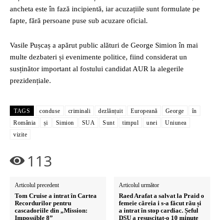
ancheta este în fază incipientă, iar acuzațiile sunt formulate pe
fapte, fără persoane puse sub acuzare oficial.
Vasile Pușcaș a apărut public alături de George Simion în mai
multe dezbateri și evenimente politice, fiind considerat un
susținător important al fostului candidat AUR la alegerile
prezidențiale.
TAGS
conduse
criminali
dezlănțuit
Europeană
George
în
România
și
Simion
SUA
Sunt
timpul
unei
Uniunea
vizite
113
Articolul precedent
Articolul următor
Tom Cruise a intrat în Cartea
Raed Arafat a salvat la Praid o
Recordurilor pentru
femeie căreia i s-a făcut rău și
cascadoriile din „Mission:
a intrat în stop cardiac. Șeful
Impossible 8”
DSU a resuscitat-o 10 minute