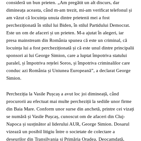
consideră un bun prieten. „Am pregătit un alt discurs, dar
dimineața aceasta, când m-am trezit, mi-am verificat telefonul și
am văzut că locuința unuia dintre prietenii mei a fost
percheziționată în stilul lui Biden, în stilul Partidului Democrat.
Este un om de afaceri și un prieten. M-a ajutat în alegeri, iar
presa mainstream din România spunea că este un criminal, că
locuința lui a fost percheziționată și că este unul dintre principalii
sponsori ai lui George Simion, care a luptat împotriva statului
paralel, și împotriva rețelei Soros, și împotriva criminalilor care
conduc azi România și Uniunea Europeană”, a declarat George
Simion.
Percheziția la Vasile Pușcaș a avut loc joi dimineață, când
procurorii au efectuat mai multe percheziții la sediile unor firme
din Baia Mare. Conform unor surse din anchetă, printre cei vizați
se numără și Vasile Pușcaș, cunoscut om de afaceri din Cluj-
Napoca și susținător al liderului AUR, George Simion. Dosarul
vizează un posibil litigiu între o societate de colectare a
deșeurilor din Transilvania și Primăria Oradea. Deocamdată,