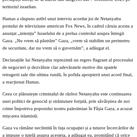
teritoriul israelian.
Hamas a răspuns astfel unui interviu acordat joi de Netanyahu
postului de televiziune american Fox News, în cadrul căruia acesta a
anunțat „intenția” Israelului de a prelua controlul asupra întregii
Gaza. „Nu vrem să păstrăm” Gaza, „vrem să stabilim un perimetru
de securitate, dar nu vrem să o guvernăm”, a adăugat el.
Declarațiile lui Netanyahu reprezintă un regres flagrant al procesului
de negocieri și dezvăluie clar adevăratele motive din spatele
retragerii sale din ultima rundă, în pofida apropierii unui acord final,
a reacționat Hamas.
Ceea ce plănuiește criminalul de război Netanyahu este continuarea
unei politici de genocid și strămutare forțată, prin săvârșirea de noi
crime împotriva poporului nostru palestinian în Fâșia Gaza, a acuzat
mișcarea islamistă.
Gaza va rămâne neclintită în fața ocupației și a tuturor încercărilor de
a impune o tutelă asupra acesteia, a adăugat ea, promițând că orice