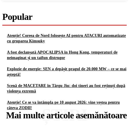
Popular
Atenție! Coreea de Nord folosește AI pentru ATACURI automatizate
cu gruparea Kimsuky
A fost declanșată APOCALIPSA în Hong Kong, temperaturi de
neimaginat și un taifun distrugor
Explozie de energie: SEN a depășit pragul de 20.000 MW – ce se mai
așteptă!
Scenă de MACETARE în Târgu Jiu: doi tineri au fost reținuți după
violența extremă
Atenție! Ce se va întâmpla pe 10 august 2026: vine veștea pentru
ȘTIRI
câteva ZODII!
Mai multe articole asemănătoare