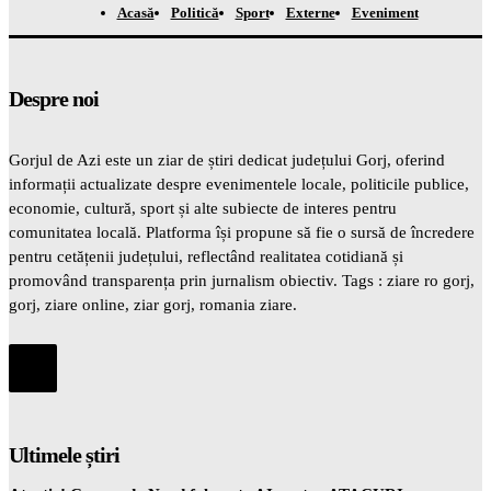
Acasă
Politică
Sport
Externe
Eveniment
Despre noi
Gorjul de Azi este un ziar de știri dedicat județului Gorj, oferind
informații actualizate despre evenimentele locale, politicile publice,
economie, cultură, sport și alte subiecte de interes pentru
comunitatea locală. Platforma își propune să fie o sursă de încredere
pentru cetățenii județului, reflectând realitatea cotidiană și
promovând transparența prin jurnalism obiectiv. Tags : ziare ro gorj,
gorj, ziare online, ziar gorj, romania ziare.
Ultimele știri