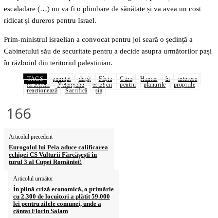
escaladare (…) nu va fi o plimbare de sănătate și va avea un cost
ridicat și dureros pentru Israel.
Prim-ministrul israelian a convocat pentru joi seară o ședință a
Cabinetului său de securitate pentru a decide asupra următorilor pași
în războiul din teritoriul palestinian.
TAGS
anunțat
după
Fâșia
Gaza
Hamas
în
interese
israelieni
Netanyahu
ostaticii
pentru
planurile
propriile
reacționează
Sacrifică
șia
166
Articolul precedent
Eurogolul lui Peia aduce calificarea
echipei CS Vulturii Fărcășești în
turul 3 al Cupei României!
Articolul următor
În plină criză economică, o primărie
cu 2.300 de locuitori a plătit 59.000
lei pentru zilele comunei, unde a
cântat Florin Salam