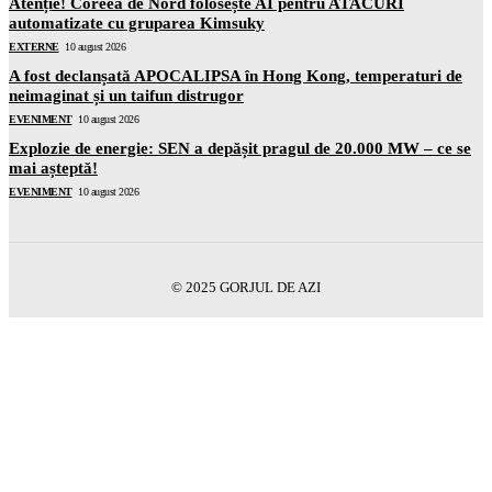
Atenție! Coreea de Nord folosește AI pentru ATACURI
automatizate cu gruparea Kimsuky
EXTERNE
10 august 2026
A fost declanșată APOCALIPSA în Hong Kong, temperaturi de
neimaginat și un taifun distrugor
EVENIMENT
10 august 2026
Explozie de energie: SEN a depășit pragul de 20.000 MW – ce se
mai așteptă!
EVENIMENT
10 august 2026
© 2025 GORJUL DE AZI