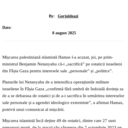
By:
Gorjuldeazi
Date:
8 august 2025
Mișcarea palestiniană islamistă Hamas l-a acuzat, joi, pe prim-
ministrul Benjamin Netanyahu că-i „sacrifică” pe ostaticii israelieni
din Fâșia Gaza pentru interesele sale „personale” și „politice”.
Planurile lui Netanyahu de a intensifica operațiunile militare
israeliene în Fâșia Gaza „confirmă fără umbră de îndoială dorința sa
de a se debarasa de ostatici și de a-i sacrifica în urmărirea intereselor
sale personale și a agendei ideologice extremiste”, a afirmat Hamas,
potrivit unui comunicat al mișcării.
Mișcarea islamistă încă deține 49 de ostatici, dintre care 27 sunt
presupuși morți, de la atacul său sângeros din 7 octombrie 2023 pe