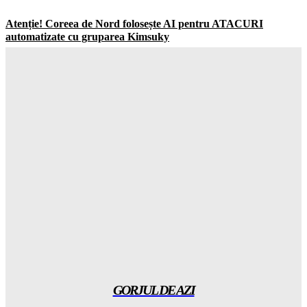
Atenție! Coreea de Nord folosește AI pentru ATACURI
automatizate cu gruparea Kimsuky
Gorjuldeazi
-
10 August 2026
A fost declanșată APOCALIPSA în Hong Kong, temperaturi de
neimaginat și un taifun distrugor
Gorjuldeazi
-
10 August 2026
Explozie de energie: SEN a depășit pragul de 20.000 MW – ce
se mai așteptă!
Gorjuldeazi
-
10 August 2026
Scenă de MACETARE în Târgu Jiu: doi tineri au fost reținuți
după violența extremă
Gorjuldeazi
-
10 August 2026
GORJUL DE AZI