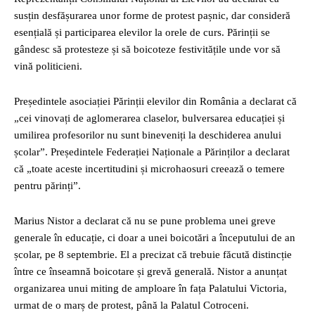
susțin desfășurarea unor forme de protest pașnic, dar consideră
esențială și participarea elevilor la orele de curs. Părinții se
gândesc să protesteze și să boicoteze festivitățile unde vor să
vină politicieni.
Președintele asociației Părinții elevilor din România a declarat că
„cei vinovați de aglomerarea claselor, bulversarea educației și
umilirea profesorilor nu sunt bineveniți la deschiderea anului
școlar”. Președintele Federației Naționale a Părinților a declarat
că „toate aceste incertitudini și microhaosuri creează o temere
pentru părinți”.
Marius Nistor a declarat că nu se pune problema unei greve
generale în educație, ci doar a unei boicotări a începutului de an
școlar, pe 8 septembrie. El a precizat că trebuie făcută distincție
între ce înseamnă boicotare și grevă generală. Nistor a anunțat
organizarea unui miting de amploare în fața Palatului Victoria,
urmat de o marș de protest, până la Palatul Cotroceni.