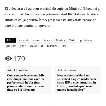
El a declarat că au avut o primă discuție cu Ministrul Educației și
au continuat discuțiile și cu prim-ministrul Ilie Bolojan. Nistor a
subliniat că „a persista într-o greșeală este adevărata eroare pe
care o poate comite un guvern”.
TAGS
generale
greve
început
Marius
Nistor
problema
proteste
pune
școlar
și
Tensiuni
unei
179
Articolul precedent
Articolul următor
Cum sunt pedepsite unitățile
Netanyahu consideră un
ruse din prima linie care nu
„accident tragic” uciderea de
performează în Ucraina:
către IDF a cinci jurnaliști în
primesc obuze care ratează
Gaza. „Israelul apreciază
ținta cu 1-2 kilometri
munca jurnaliștilor”