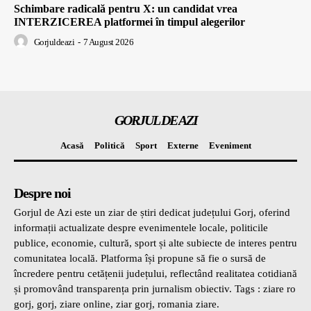
Schimbare radicală pentru X: un candidat vrea
INTERZICEREA platformei în timpul alegerilor
Gorjuldeazi
-
7 August 2026
GORJUL DE AZI
Acasă
Politică
Sport
Externe
Eveniment
Despre noi
Gorjul de Azi este un ziar de știri dedicat județului Gorj, oferind
informații actualizate despre evenimentele locale, politicile
publice, economie, cultură, sport și alte subiecte de interes pentru
comunitatea locală. Platforma își propune să fie o sursă de
încredere pentru cetățenii județului, reflectând realitatea cotidiană
și promovând transparența prin jurnalism obiectiv. Tags : ziare ro
gorj, gorj, ziare online, ziar gorj, romania ziare.