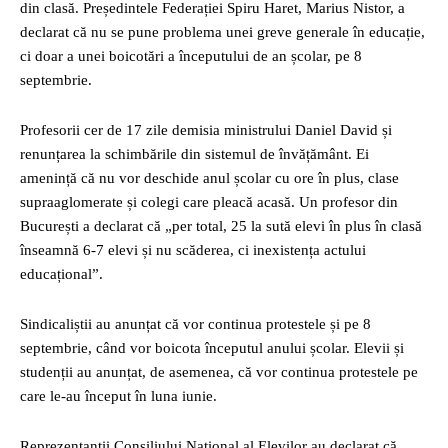
din clasă. Președintele Federației Spiru Haret, Marius Nistor, a
declarat că nu se pune problema unei greve generale în educație,
ci doar a unei boicotări a începutului de an școlar, pe 8
septembrie.
Profesorii cer de 17 zile demisia ministrului Daniel David și
renunțarea la schimbările din sistemul de învățământ. Ei
amenință că nu vor deschide anul școlar cu ore în plus, clase
supraaglomerate și colegi care pleacă acasă. Un profesor din
București a declarat că „per total, 25 la sută elevi în plus în clasă
înseamnă 6-7 elevi și nu scăderea, ci inexistența actului
educațional”.
Sindicaliștii au anunțat că vor continua protestele și pe 8
septembrie, când vor boicota începutul anului școlar. Elevii și
studenții au anunțat, de asemenea, că vor continua protestele pe
care le-au început în luna iunie.
Reprezentanții Consiliului Național al Elevilor au declarat că