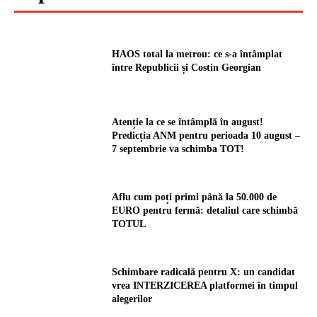
HAOS total la metrou: ce s-a întâmplat
între Republicii și Costin Georgian
Atenție la ce se întâmplă în august!
Predicția ANM pentru perioada 10 august –
7 septembrie va schimba TOT!
Aflu cum poți primi până la 50.000 de
EURO pentru fermă: detaliul care schimbă
TOTUL
Schimbare radicală pentru X: un candidat
vrea INTERZICEREA platformei în timpul
alegerilor