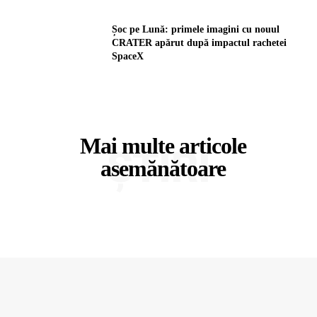
Șoc pe Lună: primele imagini cu nouul
CRATER apărut după impactul rachetei
SpaceX
Mai multe articole
ȘTIRI
asemănătoare