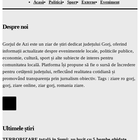
Acasă
Politică
Sport
Externe
Eveniment
Despre noi
Gorjul de Azi este un ziar de știri dedicat județului Gorj, oferind
informații actualizate despre evenimentele locale, politicile publice,
economie, cultură, sport și alte subiecte de interes pentru
comunitatea locală. Platforma își propune să fie o sursă de încredere
pentru cetățenii județului, reflectând realitatea cotidiană și
promovând transparența prin jurnalism obiectiv. Tags : ziare ro gorj,
gorj, ziare online, ziar gorj, romania ziare.
Ultimele știri
TERRORIZARE totală în Sumî: au lovit cu 5 bombe ghidate,