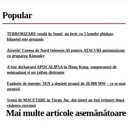
Popular
TERRORIZARE totală în Sumî: au lovit cu 5 bombe ghidate,
bilanțul este groaznic
Atenție! Coreea de Nord folosește AI pentru ATACURI automatizate
cu gruparea Kimsuky
A fost declanșată APOCALIPSA în Hong Kong, temperaturi de
neimaginat și un taifun distrugor
Explozie de energie: SEN a depășit pragul de 20.000 MW – ce se mai
așteptă!
Scenă de MACETARE în Târgu Jiu: doi tineri au fost reținuți după
ȘTIRI
violența extremă
Mai multe articole asemănătoare