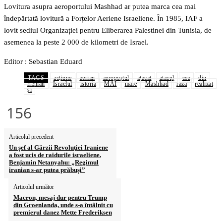
Lovitura asupra aeroportului Mashhad ar putea marca cea mai
îndepărtată lovitură a Forțelor Aeriene Israeliene. În 1985, IAF a
lovit sediul Organizației pentru Eliberarea Palestinei din Tunisia, de
asemenea la peste 2 000 de kilometri de Israel.
Editor : Sebastian Eduard
TAGS
acţiune
aerian
aeroportul
atacat
atacul
cea
din
iranian
Israelul
istoria
MAI
mare
Mashhad
raza
realizat
și
156
Articolul precedent
Un șef al Gărzii Revoluţiei Iraniene
a fost ucis de raidurile israeliene.
Benjamin Netanyahu: „Regimul
iranian s-ar putea prăbuși”
Articolul următor
Macron, mesaj dur pentru Trump
din Groenlanda, unde s-a întâlnit cu
premierul danez Mette Frederiksen