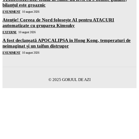
bilanțul este groaznic
EVENIMENT
10 august 2026
Atenție! Coreea de Nord folosește AI pentru ATACURI
automatizate cu gruparea Kimsuky
EXTERNE
10 august 2026
A fost declanșată APOCALIPSA în Hong Kong, temperaturi de
neimaginat și un taifun distrugor
EVENIMENT
10 august 2026
© 2025 GORJUL DE AZI