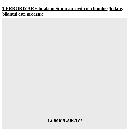
TERRORIZARE totală în Sumî: au lovit cu 5 bombe ghidate,
bilanțul este groaznic
Gorjuldeazi
-
10 August 2026
Atenție! Coreea de Nord folosește AI pentru ATACURI
automatizate cu gruparea Kimsuky
Gorjuldeazi
-
10 August 2026
A fost declanșată APOCALIPSA în Hong Kong, temperaturi de
neimaginat și un taifun distrugor
Gorjuldeazi
-
10 August 2026
Explozie de energie: SEN a depășit pragul de 20.000 MW – ce
se mai așteptă!
Gorjuldeazi
-
10 August 2026
GORJUL DE AZI