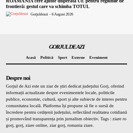
ROAMÂNIA cere ajutor disperată UE pentru regiunile de
frontieră: gestul care va schimba TOTUL
Gorjuldeazi
-
6 August 2026
GORJUL DE AZI
Acasă
Politică
Sport
Externe
Eveniment
Despre noi
Gorjul de Azi este un ziar de știri dedicat județului Gorj, oferind
informații actualizate despre evenimentele locale, politicile
publice, economie, cultură, sport și alte subiecte de interes pentru
comunitatea locală. Platforma își propune să fie o sursă de
încredere pentru cetățenii județului, reflectând realitatea cotidiană
și promovând transparența prin jurnalism obiectiv. Tags : ziare ro
gorj, gorj, ziare online, ziar gorj, romania ziare.