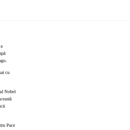
 a
după
ngo.
sat cu
iul Nobel
această
cii
ntru Pace