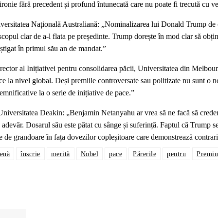
ironie fără precedent și profund întunecată care nu poate fi trecută cu v
Universitatea Națională Australiană: „Nominalizarea lui Donald Trump de 
copul clar de a-l flata pe președinte. Trump dorește în mod clar să obțin
știgat în primul său an de mandat.”
ector al Inițiativei pentru consolidarea păcii, Universitatea din Melbou
 la nivel global. Deși premiile controversate sau politizate nu sunt o n
emnificative la o serie de inițiative de pace.”
niversitatea Deakin: „Benjamin Netanyahu ar vrea să ne facă să cred
adevăr. Dosarul său este pătat cu sânge și suferință. Faptul că Trump s
e de grandoare în fața dovezilor copleșitoare care demonstrează contrari
ienă
înscrie
merită
Nobel
pace
Părerile
pentru
Premiu