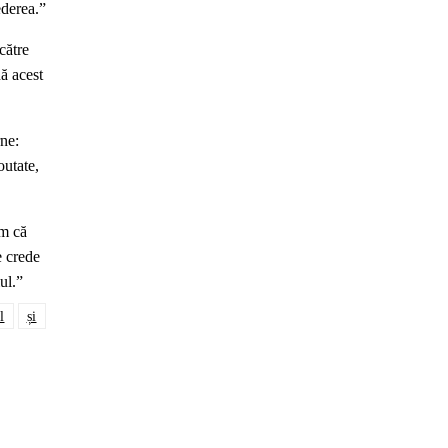
ederea.”
către
ă acest
rne:
outate,
em că
e crede
ul.”
l
și