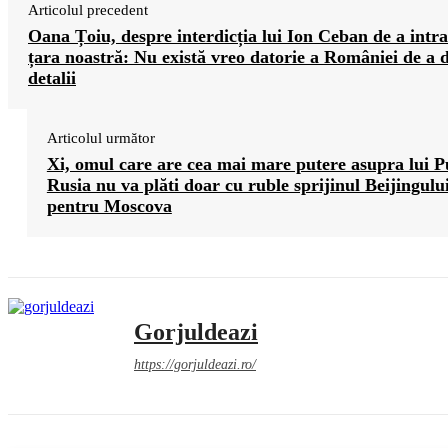
Articolul precedent
Oana Țoiu, despre interdicția lui Ion Ceban de a intra
țara noastră: Nu există vreo datorie a României de a 
detalii
Articolul următor
Xi, omul care are cea mai mare putere asupra lui P
Rusia nu va plăti doar cu ruble sprijinul Beijingulu
pentru Moscova
Gorjuldeazi
https://gorjuldeazi.ro/