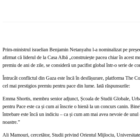
Prim-ministrul israelian Benjamin Netanyahu l-a nominalizat pe preșe
afirmat că liderul de la Casa Albă „construiește pacea chiar în acest mom
premiu de ani de zile, se consideră un pacifist global într-o serie de 
Întrucât conflictul din Gaza este încă în desfășurare, platforma The C
cel mai prestigios premiu pentru pace din lume. Iată răspunsurile:
Emma Shortis, membru senior adjunct, Școala de Studii Globale, Urb
pentru Pace este ca și cum ai înscrie o hienă la un concurs canin. Bine
întrebare este încă un indiciu – ca și cum am mai avea nevoie de unul – a
noastre.”
Ali Mamouri, cercetător, Studii privind Orientul Mijlociu, Universi