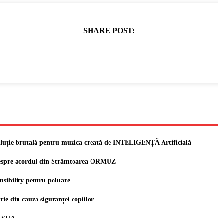
SHARE POST:
voluție brutală pentru muzica creată de INTELIGENȚĂ Artificială
e despre acordul din Strâmtoarea ORMUZ
nsibility pentru poluare
e din cauza siguranței copiilor