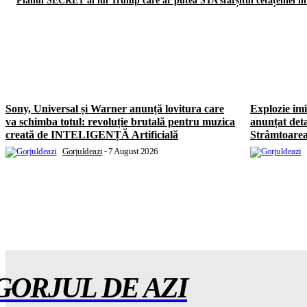
Planul SECRET al lui Trump care ar putea STA sfârșitul cetățeniei î
Sony, Universal și Warner anunță lovitura care
Explozie imi
va schimba totul: revoluție brutală pentru muzica
anunțat deta
creată de INTELIGENȚĂ Artificială
Strâmtoar
Gorjuldeazi
-
7 August 2026
GORJUL DE AZI