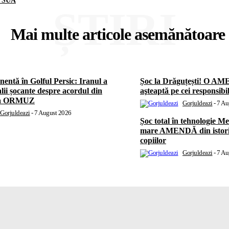
n SUA
ȘTIRI
Mai multe articole asemănătoare
nentă în Golful Persic: Iranul a
Șoc la Drăguțești! O AME
lii șocante despre acordul din
aşteaptă pe cei responsibi
ea ORMUZ
Gorjuldeazi
-
7 Au
Gorjuldeazi
-
7 August 2026
Șoc total în tehnologie M
mare AMENDĂ din istorie
copiilor
Gorjuldeazi
-
7 Au