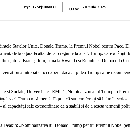
By:
Gorjuldeazi
20 iulie 2025
Date:
dintele Statelor Unite, Donald Trump, la Premiul Nobel pentru Pace. El
ent, de la o țară la alta, de la o regiune la alta”. Trump, care a tânjit 
conflicte, de la Israel și Iran, până la Rwanda și Republica Democrată Co
onversation a întrebat cinci experți dacă ar putea Trump să fie recompen
ane și Sociale, Universitatea RMIT: „Nominalizarea lui Trump la Prem
înțeles că Trump nu-l merită. Faptul că suntem forțați să luăm în serios 
l capacității sale extraordinare de a stabili și de a reseta termenii politi
tatea Deakin: „Nominalizarea lui Donald Trump pentru Premiul Nobel pe