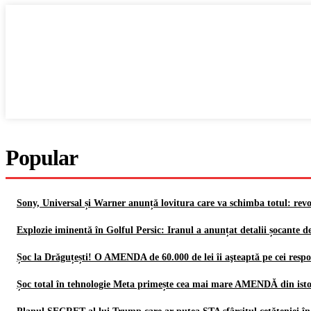
Popular
Sony, Universal și Warner anunță lovitura care va schimba totul: re
Explozie iminentă în Golful Persic: Iranul a anunțat detalii șocant
Șoc la Drăguțești! O AMENDA de 60.000 de lei îi aşteaptă pe cei respo
Șoc total în tehnologie Meta primește cea mai mare AMENDĂ din istori