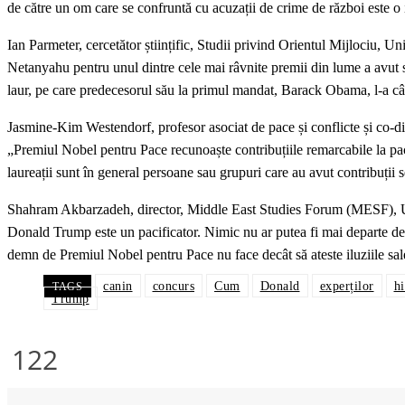
de către un om care se confruntă cu acuzații de crime de război este o 
Ian Parmeter, cercetător științific, Studii privind Orientul Mijlociu, 
Netanyahu pentru unul dintre cele mai râvnite premii din lume a avut s
laur, pe care predecesorul său la primul mandat, Barack Obama, l-a câ
Jasmine-Kim Westendorf, profesor asociat de pace și conflicte și co-dir
„Premiul Nobel pentru Pace recunoaște contribuțiile remarcabile la pace
laureații sunt în general persoane sau grupuri care au avut contribuții s
Shahram Akbarzadeh, director, Middle East Studies Forum (MESF), U
Donald Trump este un pacificator. Nimic nu ar putea fi mai departe de 
demn de Premiul Nobel pentru Pace nu face decât să ateste iluziile sal
canin
concurs
Cum
Donald
experților
h
TAGS
Trump
122