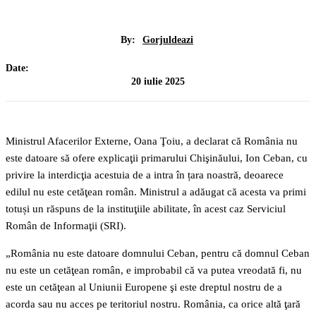
By:
Gorjuldeazi
Date:
20 iulie 2025
Ministrul Afacerilor Externe, Oana Ţoiu, a declarat că România nu
este datoare să ofere explicaţii primarului Chişinăului, Ion Ceban, cu
privire la interdicţia acestuia de a intra în țara noastră, deoarece
edilul nu este cetăţean român. Ministrul a adăugat că acesta va primi
totuși un răspuns de la instituţiile abilitate, în acest caz Serviciul
Român de Informaţii (SRI).
„România nu este datoare domnului Ceban, pentru că domnul Ceban
nu este un cetăţean român, e improbabil că va putea vreodată fi, nu
este un cetăţean al Uniunii Europene şi este dreptul nostru de a
acorda sau nu acces pe teritoriul nostru. România, ca orice altă ţară