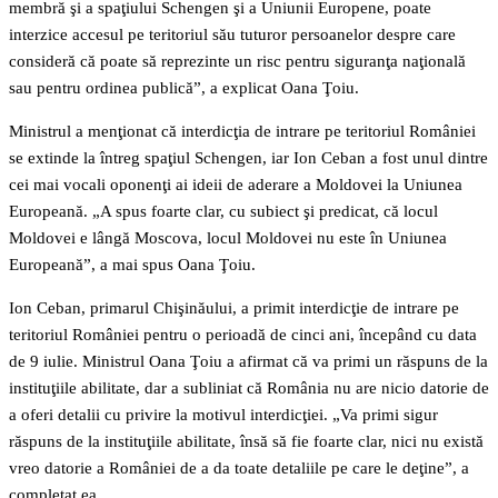
membră şi a spaţiului Schengen şi a Uniunii Europene, poate
interzice accesul pe teritoriul său tuturor persoanelor despre care
consideră că poate să reprezinte un risc pentru siguranţa naţională
sau pentru ordinea publică”, a explicat Oana Ţoiu.
Ministrul a menţionat că interdicţia de intrare pe teritoriul României
se extinde la întreg spaţiul Schengen, iar Ion Ceban a fost unul dintre
cei mai vocali oponenţi ai ideii de aderare a Moldovei la Uniunea
Europeană. „A spus foarte clar, cu subiect şi predicat, că locul
Moldovei e lângă Moscova, locul Moldovei nu este în Uniunea
Europeană”, a mai spus Oana Ţoiu.
Ion Ceban, primarul Chişinăului, a primit interdicţie de intrare pe
teritoriul României pentru o perioadă de cinci ani, începând cu data
de 9 iulie. Ministrul Oana Ţoiu a afirmat că va primi un răspuns de la
instituţiile abilitate, dar a subliniat că România nu are nicio datorie de
a oferi detalii cu privire la motivul interdicţiei. „Va primi sigur
răspuns de la instituţiile abilitate, însă să fie foarte clar, nici nu există
vreo datorie a României de a da toate detaliile pe care le deţine”, a
completat ea.