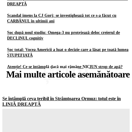
DREAPTĂ
Scandal imens la CJ Gorj: se investighează tot ce s-a făcut cu
CARBĂNUL în ultimii ani
Șoc după noul studiu: Omega-3 nu protejează deloc creierul de
DECLINUL cognitiv
Șoc total: Vocea Americii a luat o decizie care a lăsat pe toată lumea
STUPEFIATĂ
ȘTIRI
Atenție! Ce se întâmplă dacă mai rămâne NICIUN strop de apă?
Mai multe articole asemănătoare
Se întâmplă ceva teribil în Strâmtoarea Ormuz: totul este în
LINIĂ DREAPTĂ
Gorjuldeazi
-
6 August 2026
Scandal imens la CJ Gorj: se investighează tot ce s-a făcut cu