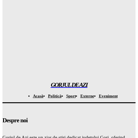
CARBĂNUL în ultimii ani
Gorjuldeazi
-
6 August 2026
Șoc după noul studiu: Omega-3 nu protejează deloc creierul de
DECLINUL cognitiv
Gorjuldeazi
-
6 August 2026
Șoc total: Vocea Americii a luat o decizie care a lăsat pe toată
lumea STUPEFIATĂ
Gorjuldeazi
-
6 August 2026
GORJUL DE AZI
Acasă
Politică
Sport
Externe
Eveniment
Despre noi
Gorjul de Azi este un ziar de știri dedicat județului Gorj, oferind