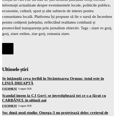
informații actualizate despre evenimentele locale, politicile publice,
economie, cultură, sport și alte subiecte de interes pentru
comunitatea locală. Platforma își propune să fie o sursă de încredere
pentru cetățenii județului, reflectând realitatea cotidiană și
promovând transparența prin jurnalism obiectiv. Tags : ziare ro gorj,
gorj, ziare online, ziar gorj, romania ziare.
Ultimele știri
Se întâmplă ceva teribil în Strâmtoarea Ormuz: totul este în
LINIĂ DREAPTĂ
EVENIMENT
6 august 2026
Scandal imens la CJ Gorj: se investighează tot ce s-a făcut cu
CARBĂNUL în ultimii ani
EVENIMENT
6 august 2026
Șoc după noul studiu: Omega-3 nu protejează deloc creierul de