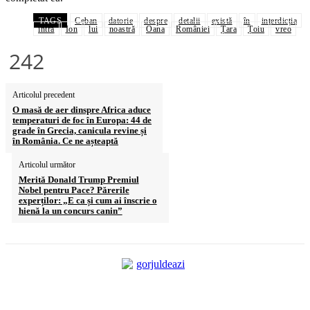
TAGS
Ceban
datorie
despre
detalii
există
în
interdicția
intra
Ion
lui
noastră
Oana
României
Țara
Țoiu
vreo
242
Articolul precedent
O masă de aer dinspre Africa aduce
temperaturi de foc în Europa: 44 de
grade în Grecia, canicula revine și
în România. Ce ne așteaptă
Articolul următor
Merită Donald Trump Premiul
Nobel pentru Pace? Părerile
experților: „E ca și cum ai înscrie o
hienă la un concurs canin”