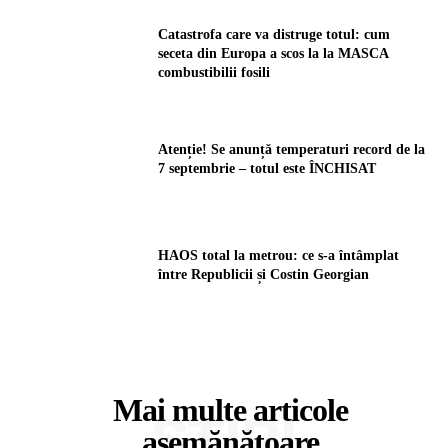
Catastrofa care va distruge totul: cum
seceta din Europa a scos la la MASCA
combustibilii fosili
Atenție! Se anunță temperaturi record de la
7 septembrie – totul este ÎNCHISAT
HAOS total la metrou: ce s-a întâmplat
între Republicii și Costin Georgian
Mai multe articole
ȘTIRI
asemănătoare