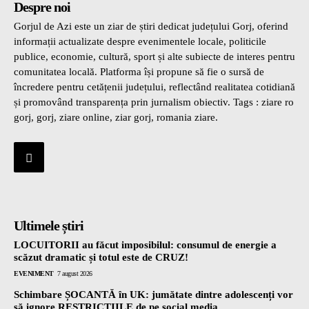
Despre noi
Gorjul de Azi este un ziar de știri dedicat județului Gorj, oferind
informații actualizate despre evenimentele locale, politicile
publice, economie, cultură, sport și alte subiecte de interes pentru
comunitatea locală. Platforma își propune să fie o sursă de
încredere pentru cetățenii județului, reflectând realitatea cotidiană
și promovând transparența prin jurnalism obiectiv. Tags : ziare ro
gorj, gorj, ziare online, ziar gorj, romania ziare.
Ultimele știri
LOCUITORII au făcut imposibilul: consumul de energie a
scăzut dramatic și totul este de CRUZ!
EVENIMENT
7 august 2026
Schimbare ȘOCANTĂ în UK: jumătate dintre adolescenți vor
să ignore RESTRICȚIILE de pe social media