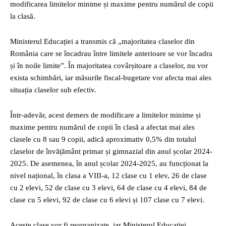
modificarea limitelor minime și maxime pentru numărul de copii
la clasă.
Ministerul Educației a transmis că „majoritatea claselor din
România care se încadrau între limitele anterioare se vor încadra
și în noile limite”. În majoritatea covârșitoare a claselor, nu vor
exista schimbări, iar măsurile fiscal-bugetare vor afecta mai ales
situația claselor sub efectiv.
Într-adevăr, acest demers de modificare a limitelor minime și
maxime pentru numărul de copii în clasă a afectat mai ales
clasele cu 8 sau 9 copii, adică aproximativ 0,5% din totalul
claselor de învățământ primar și gimnazial din anul școlar 2024-
2025. De asemenea, în anul școlar 2024-2025, au funcționat la
nivel național, în clasa a VIII-a, 12 clase cu 1 elev, 26 de clase
cu 2 elevi, 52 de clase cu 3 elevi, 64 de clase cu 4 elevi, 84 de
clase cu 5 elevi, 92 de clase cu 6 elevi și 107 clase cu 7 elevi.
Aceste clase vor fi reorganizate, iar Ministerul Educației