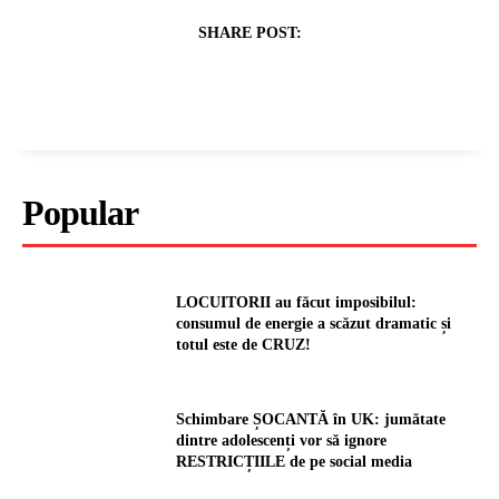
SHARE POST:
Popular
LOCUITORII au făcut imposibilul:
consumul de energie a scăzut dramatic și
totul este de CRUZ!
Schimbare ȘOCANTĂ în UK: jumătate
dintre adolescenți vor să ignore
RESTRICȚIILE de pe social media