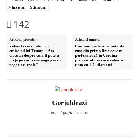
Educației
efectiv
fiscalbugetare
în
majoritatea
măsurile
Ministerul
Schimbări
142
Articolul precedent
Articolul următor
Zelenski s-a întâlnit cu
Cum sunt pedepsite unitățile
emisarul lui Trump: „Am
ruse din prima linie care nu
discutat despre cum îi putem
performează în Ucraina:
forţa pe ruşi să se angajeze în
primesc obuze care ratează
negocieri reale”
ținta cu 1-2 kilometri
Gorjuldeazi
https://gorjuldeazi.ro/