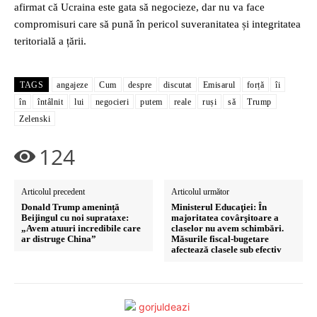
afirmat că Ucraina este gata să negocieze, dar nu va face
compromisuri care să pună în pericol suveranitatea și integritatea
teritorială a țării.
TAGS
angajeze
Cum
despre
discutat
Emisarul
forță
îi
în
întâlnit
lui
negocieri
putem
reale
ruși
să
Trump
Zelenski
124
Articolul precedent
Articolul următor
Donald Trump amenință
Ministerul Educaţiei: În
Beijingul cu noi suprataxe:
majoritatea covârşitoare a
„Avem atuuri incredibile care
claselor nu avem schimbări.
ar distruge China”
Măsurile fiscal-bugetare
afectează clasele sub efectiv