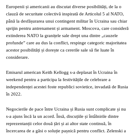
Europenii și americanii au discutat diverse posibilități, de la o
clauză de securitate colectivă inspirată de Articolul 5 al NATO,
până la desfășurarea unui contingent militar în Ucraina sau chiar
sprijin pentru antrenament și armament. Moscova, care consideră
extinderea NATO la granițele sale drept una dintre „cauzele
profunde” care au dus la conflict, respinge categoric majoritatea
acestor posibilități și dorește ca cererile sale să fie luate în
considerare.
Emisarul american Keith Kellogg s-a deplasat în Ucraina în
weekend pentru a participa la festivitățile de celebrare a
independenței acestei foste republici sovietice, invadată de Rusia
în 2022.
Negocierile de pace între Ucraina și Rusia sunt complicate și nu
s-a ajuns încă la un acord. Însă, discuțiile și întâlnirile dintre
reprezentanții celor două țări și ai altor state continuă, în
încercarea de a găsi o soluție pașnică pentru conflict. Zelenski a