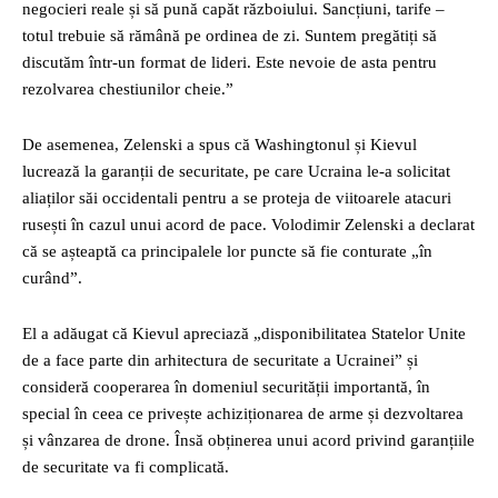
negocieri reale și să pună capăt războiului. Sancțiuni, tarife –
totul trebuie să rămână pe ordinea de zi. Suntem pregătiți să
discutăm într-un format de lideri. Este nevoie de asta pentru
rezolvarea chestiunilor cheie.”
De asemenea, Zelenski a spus că Washingtonul și Kievul
lucrează la garanții de securitate, pe care Ucraina le-a solicitat
aliaților săi occidentali pentru a se proteja de viitoarele atacuri
rusești în cazul unui acord de pace. Volodimir Zelenski a declarat
că se așteaptă ca principalele lor puncte să fie conturate „în
curând”.
El a adăugat că Kievul apreciază „disponibilitatea Statelor Unite
de a face parte din arhitectura de securitate a Ucrainei” și
consideră cooperarea în domeniul securității importantă, în
special în ceea ce privește achiziționarea de arme și dezvoltarea
și vânzarea de drone. Însă obținerea unui acord privind garanțiile
de securitate va fi complicată.