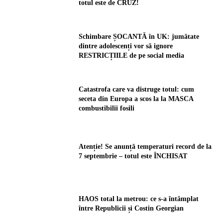
totul este de CRUZ!
Schimbare ȘOCANTĂ în UK: jumătate
dintre adolescenți vor să ignore
RESTRICȚIILE de pe social media
Catastrofa care va distruge totul: cum
seceta din Europa a scos la la MASCA
combustibilii fosili
Atenție! Se anunță temperaturi record de la
7 septembrie – totul este ÎNCHISAT
HAOS total la metrou: ce s-a întâmplat
între Republicii și Costin Georgian