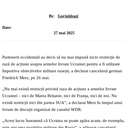
By:
Gorjuldeazi
Date:
27 mai 2025
Partenerii occidentali au decis să nu mai impună nicio restricție de
rază de acțiune asupra armelor livrate Ucrainei pentru a fi utilizate
împotriva obiectivelor militare rusești, a declarat cancelarul german
Friedrich Merz, pe 26 mai.
„Nu mai există restricții privind raza de acțiune a armelor livrate
Ucrainei – nici de Marea Britanie, nici de Franța, nici de noi. Nu
există restricții nici din partea SUA”, a declarat Merz în timpul unui
forum de discuții organizat de canalul WDR.
„Acest lucru înseamnă că Ucraina se poate apăra acum, de exemplu,
prin atacarea pozițiilor militare din Rusia”, a adăugat cancelarul.