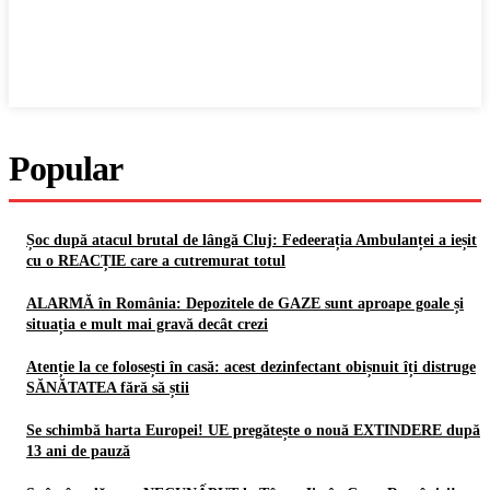
Popular
Șoc după atacul brutal de lângă Cluj: Fedeerația Ambulanței a ieșit
cu o REACȚIE care a cutremurat totul
ALARMĂ în România: Depozitele de GAZE sunt aproape goale și
situația e mult mai gravă decât crezi
Atenție la ce folosești în casă: acest dezinfectant obișnuit îți distruge
SĂNĂTATEA fără să știi
Se schimbă harta Europei! UE pregătește o nouă EXTINDERE după
13 ani de pauză