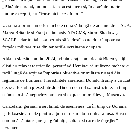
„Până de curând, nu putea face acest lucru și, în afară de foarte
puține excepții, nu făcuse nici acest lucru.”
Ucraina a primit anterior rachete cu rază lungă de acțiune de la SUA,
Marea Britanie și Franța – inclusiv ATACMS, Storm Shadow și
SCALP – dar inițial i s-a permis să le desfășoare doar împotriva
forțelor militare ruse din teritoriile ucrainene ocupate.
Abia la sfârșitul anului 2024, administrația americană Biden și alți
aliați au relaxat restricțiile, permițând Ucrainei să utilizeze rachete cu
rază lungă de acțiune împotriva obiectivelor militare rusești din
regiunile de frontieră. Președintele american Donald Trump a criticat
decizia fostului președinte Joe Biden de a relaxa restricțiile, în timp
ce încearcă să negocieze un acord de pace între Kiev și Moscova.
Cancelarul german a subliniat, de asemenea, că în timp ce Ucraina
își folosește armele pentru a ținti infrastructura militară rusă, Rusia
continuă să atace „orașe, grădinițe, spitale și case de îngrijire”
ucrainene.