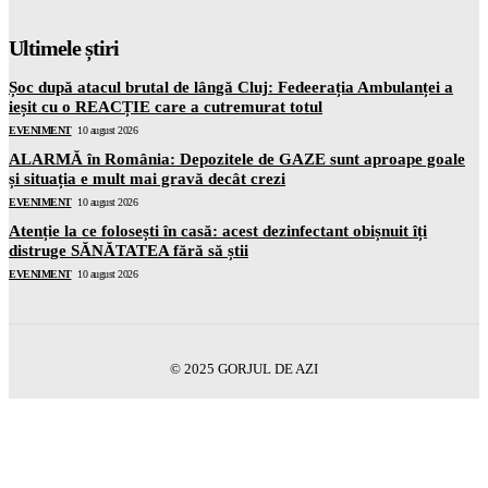
Ultimele știri
Șoc după atacul brutal de lângă Cluj: Fedeerația Ambulanței a
ieșit cu o REACȚIE care a cutremurat totul
EVENIMENT
10 august 2026
ALARMĂ în România: Depozitele de GAZE sunt aproape goale
și situația e mult mai gravă decât crezi
EVENIMENT
10 august 2026
Atenție la ce folosești în casă: acest dezinfectant obișnuit îți
distruge SĂNĂTATEA fără să știi
EVENIMENT
10 august 2026
© 2025 GORJUL DE AZI