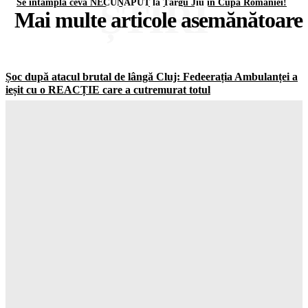
ȘTIRI
Se întâmplă ceva NECUNẤPUT la Târgu Jiu în Cupa României!
Mai multe articole asemănătoare
Șoc după atacul brutal de lângă Cluj: Fedeerația Ambulanței a
ieșit cu o REACȚIE care a cutremurat totul
Gorjuldeazi
-
10 August 2026
ALARMĂ în România: Depozitele de GAZE sunt aproape
goale și situația e mult mai gravă decât crezi
Gorjuldeazi
-
10 August 2026
Atenție la ce folosești în casă: acest dezinfectant obișnuit îți
distruge SĂNĂTATEA fără să știi
Gorjuldeazi
-
10 August 2026
Se schimbă harta Europei! UE pregătește o nouă