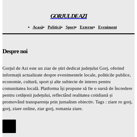
EXTINDERE după 13 ani de pauză
Gorjuldeazi
-
10 August 2026
GORJUL DE AZI
Acasă
Politică
Sport
Externe
Eveniment
Despre noi
Gorjul de Azi este un ziar de știri dedicat județului Gorj, oferind
informații actualizate despre evenimentele locale, politicile publice,
economie, cultură, sport și alte subiecte de interes pentru
comunitatea locală. Platforma își propune să fie o sursă de încredere
pentru cetățenii județului, reflectând realitatea cotidiană și
promovând transparența prin jurnalism obiectiv. Tags : ziare ro gorj,
gorj, ziare online, ziar gorj, romania ziare.