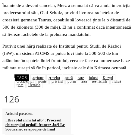
Înainte de a deveni cancelar, Merz a semnalat că va anula interdicția
predecesorului său, Olaf Scholz, privind livrarea rachetelor de
croazieră germane Taurus, capabile să lovească ținte la o distanță de
500 de kilometri (300 de mile). El nu a confirmat dacă intenționează
să livreze rachetele de la preluarea mandatului.
Potrivit unei hărți realizate de Institutul pentru Studii de Război
(ISW), un sistem ATCMS ar putea lovi ținte la 300-500 de km
adâncime în spatele liniei frontului, ceea ce face ca numeroase baze
militare rusești să fie în pericol, inclusiv cele din Krimeea ocupată.
TAGS
acţiune
armelor
atacă
care
folosi
Kievul
Occidentul
poate
privind
putea
raza
restricțiile
ridică
ținte
Ucraina
126
Articolul precedent
„Diavolul în halat alb”: Procesul
chirurgului pedofil francez Joël Le
Scouarnec se apropie de final