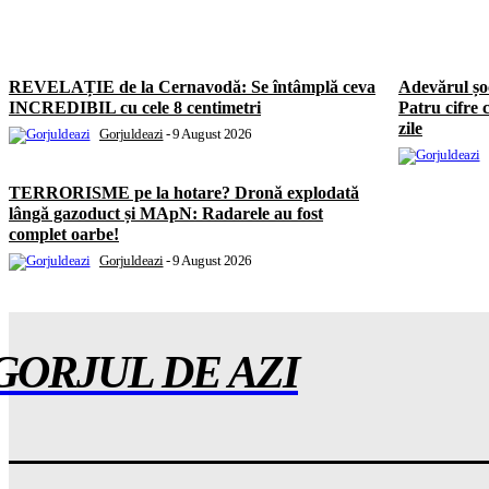
REVELAȚIE de la Cernavodă: Se întâmplă ceva
Adevărul ș
INCREDIBIL cu cele 8 centimetri
Patru cifre 
zile
Gorjuldeazi
-
9 August 2026
TERRORISME pe la hotare? Dronă explodată
lângă gazoduct și MApN: Radarele au fost
complet oarbe!
Gorjuldeazi
-
9 August 2026
GORJUL DE AZI