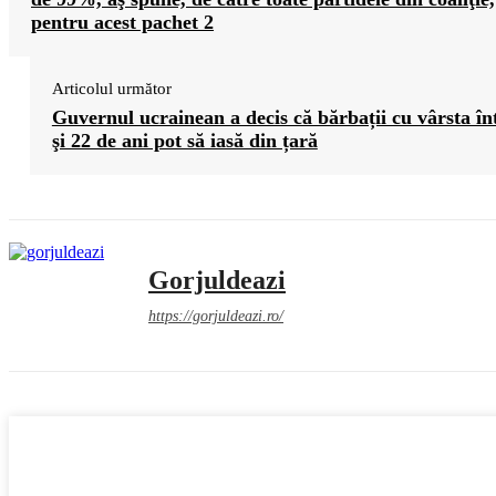
pentru acest pachet 2
Articolul următor
Guvernul ucrainean a decis că bărbații cu vârsta în
şi 22 de ani pot să iasă din țară
Gorjuldeazi
https://gorjuldeazi.ro/