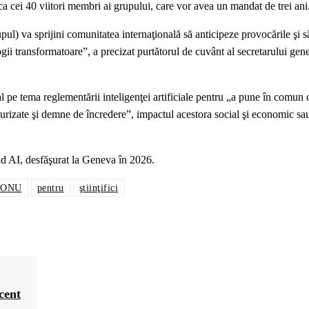
ica cei 40 viitori membri ai grupului, care vor avea un mandat de trei ani
pul) va sprijini comunitatea internaţională să anticipeze provocările şi s
ii transformatoare”, a precizat purtătorul de cuvânt al secretarului gene
 pe tema reglementării inteligenţei artificiale pentru „a pune în comun 
curizate şi demne de încredere”, impactul acestora social şi economic sa
nd AI, desfăşurat la Geneva în 2026.
ONU
pentru
ştiinţifici
cent