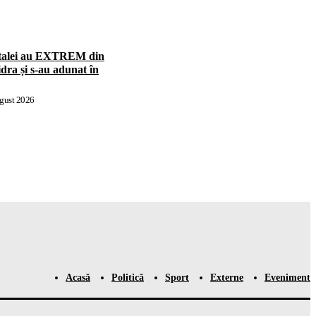
pitalei au EXTREM din
dra și s-au adunat în
gust 2026
Acasă
Politică
Sport
Externe
Eveniment