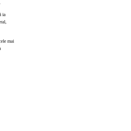
.
ă ia
ral,
cele mai
u