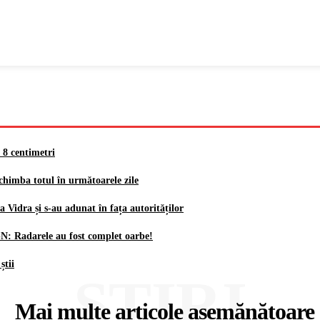
8 centimetri
himba totul în următoarele zile
Vidra și s-au adunat în fața autorităților
: Radarele au fost complet oarbe!
știi
ȘTIRI
Mai multe articole asemănătoare