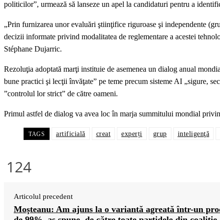
politicilor”, urmează să lanseze un apel la candidaturi pentru a identif
„Prin furnizarea unor evaluări ştiinţifice riguroase şi independente (gru
decizii informate privind modalitatea de reglementare a acestei tehnolog
Stéphane Dujarric.
Rezoluţia adoptată marţi instituie de asemenea un dialog anual mondial
bune practici şi lecţii învăţate” pe teme precum sisteme AI „sigure, se
”controlul lor strict” de către oameni.
Primul astfel de dialog va avea loc în marja summitului mondial privi
artificială
creat
experți
grup
inteligenţă
TAGS
124
Articolul precedent
Moşteanu: Am ajuns la o variantă agreată într-un pro
de 99%, aş spune, de către toate partidele din coaliţie,