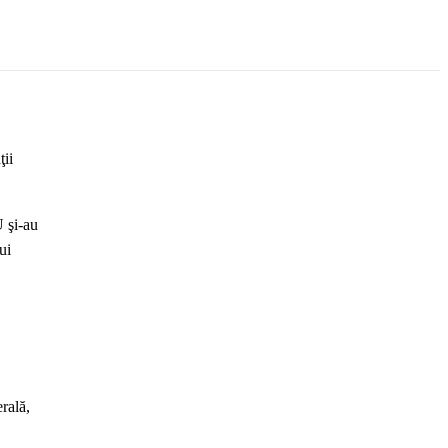
ţii
 şi-au
ui
rală,