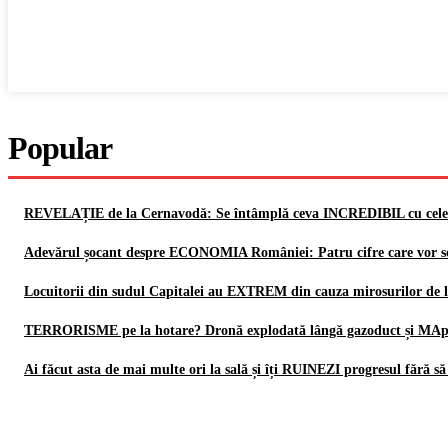
Popular
REVELAȚIE de la Cernavodă: Se întâmplă ceva INCREDIBIL cu cele 
Adevărul șocant despre ECONOMIA României: Patru cifre care vor sc
Locuitorii din sudul Capitalei au EXTREM din cauza mirosurilor de la 
TERRORISME pe la hotare? Dronă explodată lângă gazoduct și MApN
Ai făcut asta de mai multe ori la sală și îți RUINEZI progresul fără să 