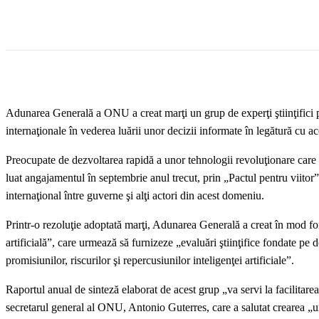
Adunarea Generală a ONU a creat marţi un grup de experţi ştiinţifici priv
internaţionale în vederea luării unor decizii informate în legătură cu ac
Preocupate de dezvoltarea rapidă a unor tehnologii revoluţionare car
luat angajamentul în septembrie anul trecut, prin „Pactul pentru viitor”,
internaţional între guverne şi alţi actori din acest domeniu.
Printr-o rezoluţie adoptată marţi, Adunarea Generală a creat în mod for
artificială”, care urmează să furnizeze „evaluări ştiinţifice fondate pe do
promisiunilor, riscurilor şi repercusiunilor inteligenţei artificiale”.
Raportul anual de sinteză elaborat de acest grup „va servi la facilitare
secretarul general al ONU, Antonio Guterres, care a salutat crearea „un