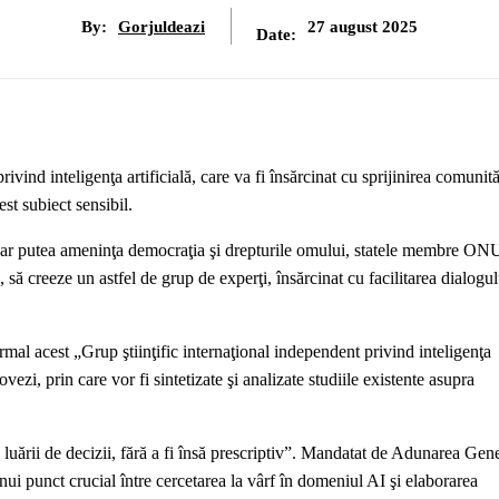
By:
Gorjuldeazi
27 august 2025
Date:
ind inteligenţa artificială, care va fi însărcinat cu sprijinirea comunită
est subiect sensibil.
e ar putea ameninţa democraţia şi drepturile omului, statele membre ONU
 să creeze un astfel de grup de experţi, însărcinat cu facilitarea dialogul
mal acest „Grup ştiinţific internaţional independent privind inteligenţa
vezi, prin care vor fi sintetizate şi analizate studiile existente asupra
a luării de decizii, fără a fi însă prescriptiv”. Mandatat de Adunarea Gene
ui punct crucial între cercetarea la vârf în domeniul AI şi elaborarea