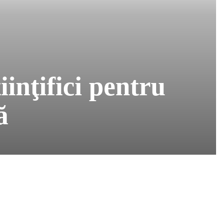
inţifici pentru
ă