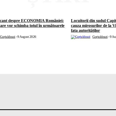
ocant despre ECONOMIA României:
Locuitorii din sudul Ca
care vor schimba totul în următoarele
cauza mirosurilor de la Vi
fața autorităților
Gorjuldeazi
-
9 August 2026
Gorjuldeazi
-
9 Au