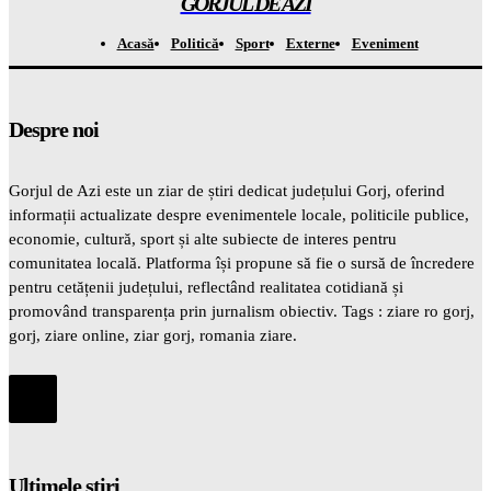
GORJUL DE AZI
Acasă
Politică
Sport
Externe
Eveniment
Despre noi
Gorjul de Azi este un ziar de știri dedicat județului Gorj, oferind
informații actualizate despre evenimentele locale, politicile publice,
economie, cultură, sport și alte subiecte de interes pentru
comunitatea locală. Platforma își propune să fie o sursă de încredere
pentru cetățenii județului, reflectând realitatea cotidiană și
promovând transparența prin jurnalism obiectiv. Tags : ziare ro gorj,
gorj, ziare online, ziar gorj, romania ziare.
Ultimele știri