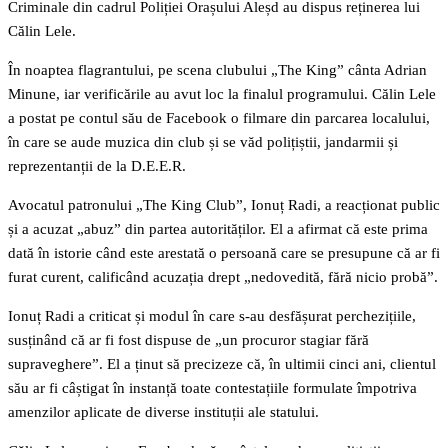
Criminale din cadrul Poliției Orașului Aleșd au dispus reținerea lui
Călin Lele.
În noaptea flagrantului, pe scena clubului „The King” cânta Adrian
Minune, iar verificările au avut loc la finalul programului. Călin Lele
a postat pe contul său de Facebook o filmare din parcarea localului,
în care se aude muzica din club și se văd polițiștii, jandarmii și
reprezentanții de la D.E.E.R.
Avocatul patronului „The King Club”, Ionuț Radi, a reacționat public
și a acuzat „abuz” din partea autorităților. El a afirmat că este prima
dată în istorie când este arestată o persoană care se presupune că ar fi
furat curent, calificând acuzația drept „nedovedită, fără nicio probă”.
Ionuț Radi a criticat și modul în care s-au desfășurat perchezițiile,
susținând că ar fi fost dispuse de „un procuror stagiar fără
supraveghere”. El a ținut să precizeze că, în ultimii cinci ani, clientul
său ar fi câștigat în instanță toate contestațiile formulate împotriva
amenzilor aplicate de diverse instituții ale statului.