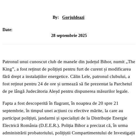
By:
Gorjuldeazi
Date:
28 septembrie 2025
Patronul unui cunoscut club de manele din județul Bihor, numit „The
King”, a fost reținut de polițiști pentru furt de curent și modificarea
fără drept a instalațiilor energetice. Călin Lele, patronul clubului, a
fost reținut pentru 24 de ore și urmează să fie prezentat la Parchetul
de pe lângă Judecătoria Aleșd pentru dispunerea măsurilor legale.
Fapta a fost descoperită în flagrant, în noaptea de 20 spre 21
septembrie, în timpul unei acțiuni cu efective mărite, la care au
participat polițiști, jandarmi și specialiști de la Distribuție Energie
Electrică România (D.E.E.R.). Poliția Bihor a precizat că, în urma
administrării probatoriului, polițiștii Compartimentului de Investigații