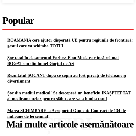
Popular
ROAMÂNIA cere ajutor disperată UE pentru regiunile de frontieră:
gestul care va schimba TOTUL
Șoc total în clasamentul Forbes: Elon Musk este încă cel mai
BOGAT om din lume! Gorjul de Azi
Rezultatul ȘOCANT după ce copiii au fost privați de telefoane și
divertisment
Șoc din mediul medical! Se descoperă un beneficiu INAȘPTEPTAT
al medicamentelor pentru slăbit care va schimba totul
Marea SCHIMBARE la Aeroportul Otopeni: Contract de 134 de
ȘTIRI
milioane de lei semnat!
Mai multe articole asemănătoare