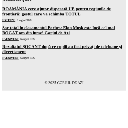
ROAMÂNIA cere ajutor disperată UE pentru regiunile de
frontieră: gestul care va schimba TOTUL
EXTERNE
6 august 2026
Șoc total în clasamentul Forbes: Elon Musk este încă cel mai
BOGAT om din lume! Gorjul de Azi
EVENIMENT
6 august 2026
Rezultatul ȘOCANT după ce copiii au fost privați de telefoane și
divertisment
EVENIMENT
6 august 2026
© 2025 GORJUL DE AZI