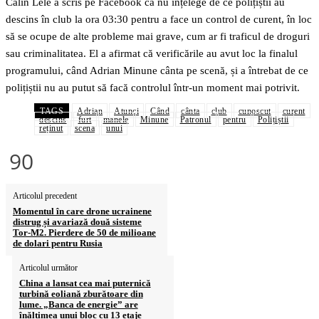
Călin Lele a scris pe Facebook că nu înțelege de ce polițiștii au
descins în club la ora 03:30 pentru a face un control de curent, în loc
să se ocupe de alte probleme mai grave, cum ar fi traficul de droguri
sau criminalitatea. El a afirmat că verificările au avut loc la finalul
programului, când Adrian Minune cânta pe scenă, și a întrebat de ce
polițiștii nu au putut să facă controlul într-un moment mai potrivit.
TAGS
Adrian
Atunci
Când
cânta
club
cunoscut
curent
descins
furt
manele
Minune
Patronul
pentru
Polițiștii
reținut
scena
unui
90
Articolul precedent
Momentul în care drone ucrainene
distrug și avariază două sisteme
Tor-M2. Pierdere de 50 de milioane
de dolari pentru Rusia
Articolul următor
China a lansat cea mai puternică
turbină eoliană zburătoare din
lume. „Banca de energie” are
înălțimea unui bloc cu 13 etaje