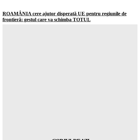
ROAMÂNIA cere ajutor disperată UE pentru regiunile de
frontieră: gestul care va schimba TOTUL
Gorjuldeazi
-
6 August 2026
Șoc total în clasamentul Forbes: Elon Musk este încă cel mai
BOGAT om din lume! Gorjul de Azi
Gorjuldeazi
-
6 August 2026
Rezultatul ȘOCANT după ce copiii au fost privați de telefoane
și divertisment
Gorjuldeazi
-
6 August 2026
Șoc din mediul medical! Se descoperă un beneficiu
INAȘPTEPTAT al medicamentelor pentru slăbit care va
schimba totul
Gorjuldeazi
-
6 August 2026