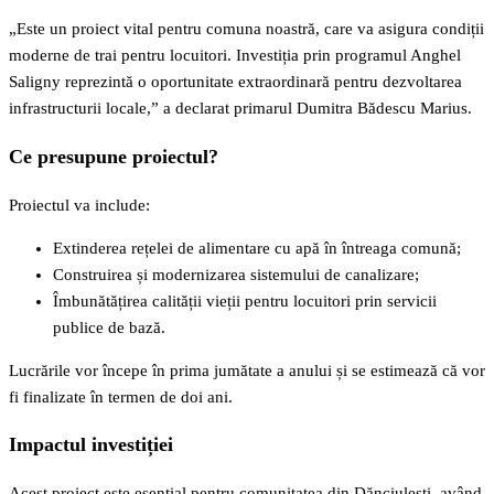
„Este un proiect vital pentru comuna noastră, care va asigura condiții
moderne de trai pentru locuitori. Investiția prin programul Anghel
Saligny reprezintă o oportunitate extraordinară pentru dezvoltarea
infrastructurii locale,” a declarat primarul Dumitra Bădescu Marius.
Ce presupune proiectul?
Proiectul va include:
Extinderea rețelei de alimentare cu apă în întreaga comună;
Construirea și modernizarea sistemului de canalizare;
Îmbunătățirea calității vieții pentru locuitori prin servicii
publice de bază.
Lucrările vor începe în prima jumătate a anului și se estimează că vor
fi finalizate în termen de doi ani.
Impactul investiției
Acest proiect este esențial pentru comunitatea din Dănciulești, având