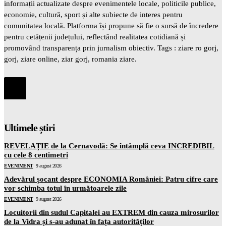
informații actualizate despre evenimentele locale, politicile publice,
economie, cultură, sport și alte subiecte de interes pentru
comunitatea locală. Platforma își propune să fie o sursă de încredere
pentru cetățenii județului, reflectând realitatea cotidiană și
promovând transparența prin jurnalism obiectiv. Tags : ziare ro gorj,
gorj, ziare online, ziar gorj, romania ziare.
Ultimele știri
REVELAȚIE de la Cernavodă: Se întâmplă ceva INCREDIBIL
cu cele 8 centimetri
EVENIMENT
9 august 2026
Adevărul șocant despre ECONOMIA României: Patru cifre care
vor schimba totul în următoarele zile
EVENIMENT
9 august 2026
Locuitorii din sudul Capitalei au EXTREM din cauza mirosurilor
de la Vidra și s-au adunat în fața autorităților