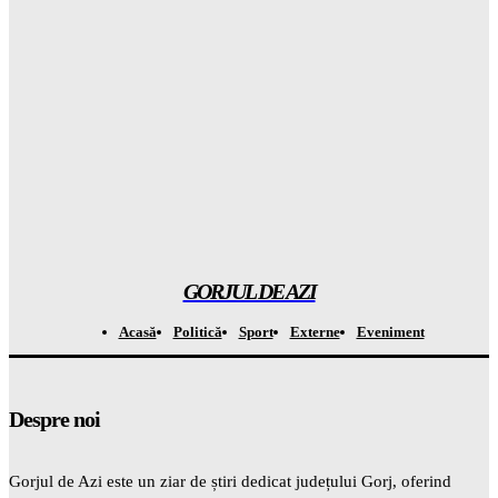
care vor schimba totul în următoarele zile
Gorjuldeazi
-
9 August 2026
Locuitorii din sudul Capitalei au EXTREM din cauza
mirosurilor de la Vidra și s-au adunat în fața autorităților
Gorjuldeazi
-
9 August 2026
TERRORISME pe la hotare? Dronă explodată lângă gazoduct
și MApN: Radarele au fost complet oarbe!
Gorjuldeazi
-
9 August 2026
GORJUL DE AZI
Acasă
Politică
Sport
Externe
Eveniment
Despre noi
Gorjul de Azi este un ziar de știri dedicat județului Gorj, oferind