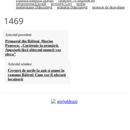
Dumitra Bădescu Marius
finanțare 10 milioane lei
infrastructură locală
investiții Gorj
mediu
modernizare Dănciulești
primăria Dănciulești
proiecte de dezvoltare
1469
Articolul precedent
Primarul din Bâlteni, Marius
Popescu: „Curățenie în primării.
Angajații fără obiectul muncii vor
pleca”
Articolul următor
Creșteri de tarife la apă și gunoi în
comuna Bălești: Cum vor fi afectați
locuitorii