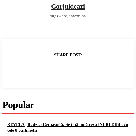
Gorjuldeazi
https://gorjuldeazi.ro/
SHARE POST:
Popular
REVELAȚIE de la Cernavodă: Se întâmplă ceva INCREDIBIL cu
cele 8 centimetri