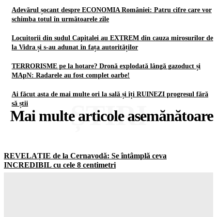
Adevărul șocant despre ECONOMIA României: Patru cifre care vor
schimba totul în următoarele zile
Locuitorii din sudul Capitalei au EXTREM din cauza mirosurilor de
la Vidra și s-au adunat în fața autorităților
TERRORISME pe la hotare? Dronă explodată lângă gazoduct și
MApN: Radarele au fost complet oarbe!
Ai făcut asta de mai multe ori la sală și îți RUINEZI progresul fără
ȘTIRI
să știi
Mai multe articole asemănătoare
REVELAȚIE de la Cernavodă: Se întâmplă ceva
INCREDIBIL cu cele 8 centimetri
Gorjuldeazi
-
9 August 2026
Adevărul șocant despre ECONOMIA României: Patru cifre